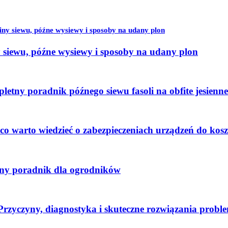
ny siewu, późne wysiewy i sposoby na udany plon
 siewu, późne wysiewy i sposoby na udany plon
etny poradnik późnego siewu fasoli na obfite jesienne
co warto wiedzieć o zabezpieczeniach urządzeń do kos
tny poradnik dla ogrodników
 Przyczyny, diagnostyka i skuteczne rozwiązania probl