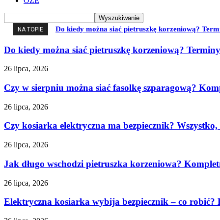
OZE
Do kiedy można siać pietruszkę korzeniową? Termi
NA TOPIE
Do kiedy można siać pietruszkę korzeniową? Terminy
26 lipca, 2026
Czy w sierpniu można siać fasolkę szparagową? Kompl
26 lipca, 2026
Czy kosiarka elektryczna ma bezpiecznik? Wszystko, 
26 lipca, 2026
Jak długo wschodzi pietruszka korzeniowa? Komple
26 lipca, 2026
Elektryczna kosiarka wybija bezpiecznik – co robić?