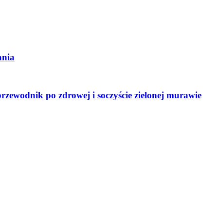
ania
zewodnik po zdrowej i soczyście zielonej murawie