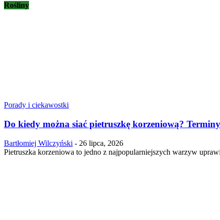
Rośliny
Porady i ciekawostki
Do kiedy można siać pietruszkę korzeniową? Terminy 
Bartłomiej Wilczyński
-
26 lipca, 2026
Pietruszka korzeniowa to jedno z najpopularniejszych warzyw uprawi