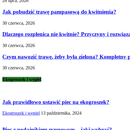
26 lipca, 2026
Jak pobudzić trawę pampasową do kwitnienia?
30 czerwca, 2026
Dlaczego rozplenica nie kwitnie? Przyczyny i rozwiąz
30 czerwca, 2026
Czym nawozić trawę, żeby była zielona? Kompletny pr
30 czerwca, 2026
Ekogroszek i węgiel
Jak prawidłowo ustawić piec na ekogroszek?
Ekogroszek i węgiel
13 października, 2024
Piec z podajnikiem rynnowym – jaki wybrać?