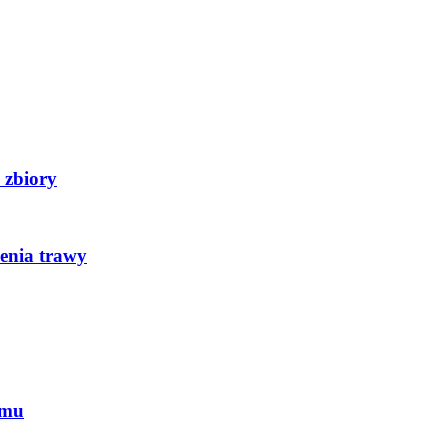
 zbiory
zenia trawy
emu