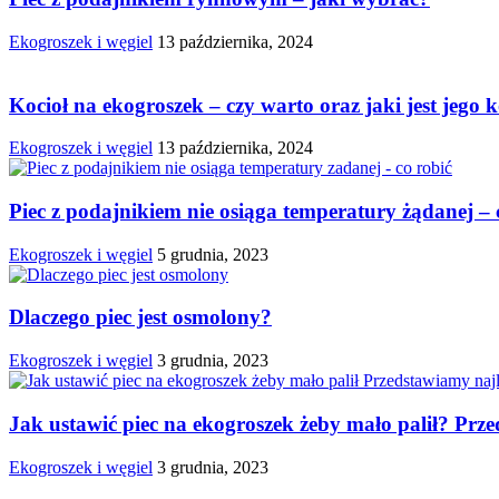
Ekogroszek i węgiel
13 października, 2024
Kocioł na ekogroszek – czy warto oraz jaki jest jego 
Ekogroszek i węgiel
13 października, 2024
Piec z podajnikiem nie osiąga temperatury żądanej – 
Ekogroszek i węgiel
5 grudnia, 2023
Dlaczego piec jest osmolony?
Ekogroszek i węgiel
3 grudnia, 2023
Jak ustawić piec na ekogroszek żeby mało palił? Prze
Ekogroszek i węgiel
3 grudnia, 2023