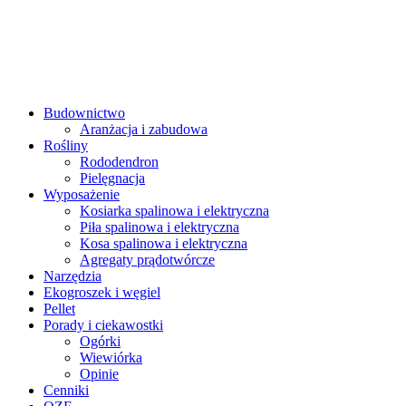
Budownictwo
Aranżacja i zabudowa
Rośliny
Rododendron
Pielęgnacja
Wyposażenie
Kosiarka spalinowa i elektryczna
Piła spalinowa i elektryczna
Kosa spalinowa i elektryczna
Agregaty prądotwórcze
Narzędzia
Ekogroszek i węgiel
Pellet
Porady i ciekawostki
Ogórki
Wiewiórka
Opinie
Cenniki