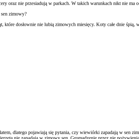
cery oraz nie przesiadują w parkach. W takich warunkach nikt nie ma o
w sen zimowy?
które dosłownie nie lubią zimowych miesięcy. Koty całe dnie śpią, wst
latem, dlatego pojawiają się pytania, czy wiewiórki zapadają w sen z
ierzęta nie zapadają w zimowy sen. Gromadzenie przez nie pożywieni