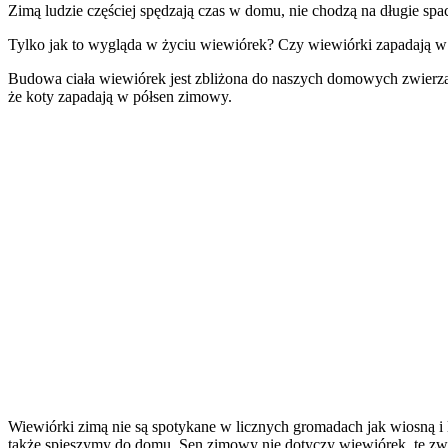
Zimą ludzie częściej spędzają czas w domu, nie chodzą na długie spa
Tylko jak to wygląda w życiu wiewiórek? Czy wiewiórki zapadają 
Budowa ciała wiewiórek jest zbliżona do naszych domowych zwierząt, 
że koty zapadają w półsen zimowy.
Wiewiórki zimą nie są spotykane w licznych gromadach jak wiosną i 
także spieszymy do domu. Sen zimowy nie dotyczy wiewiórek, te zw