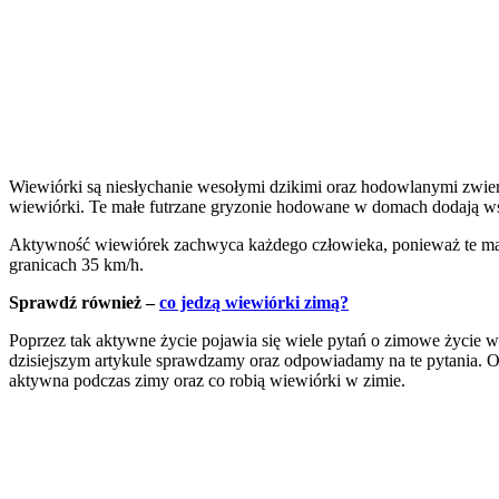
Wiewiórki są niesłychanie wesołymi dzikimi oraz hodowlanymi zwierz
wiewiórki. Te małe futrzane gryzonie hodowane w domach dodają ws
Aktywność wiewiórek zachwyca każdego człowieka, ponieważ te małe 
granicach 35 km/h.
Sprawdź również –
co jedzą wiewiórki zimą?
Poprzez tak aktywne życie pojawia się wiele pytań o zimowe życie 
dzisiejszym artykule sprawdzamy oraz odpowiadamy na te pytania. O
aktywna podczas zimy oraz co robią wiewiórki w zimie.