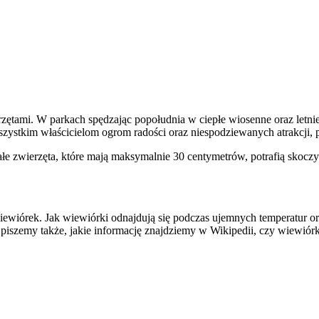
ętami. W parkach spędzając popołudnia w ciepłe wiosenne oraz letnie
zystkim właścicielom ogrom radości oraz niespodziewanych atrakcji
zwierzęta, które mają maksymalnie 30 centymetrów, potrafią skoczyć
wiewiórek. Jak wiewiórki odnajdują się podczas ujemnych temperatur
piszemy także, jakie informację znajdziemy w Wikipedii, czy wiewiór