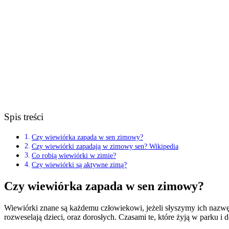
Spis treści
Czy wiewiórka zapada w sen zimowy?
Czy wiewiórki zapadają w zimowy sen? Wikipedia
Co robią wiewiórki w zimie?
Czy wiewiórki są aktywne zimą?
Czy wiewiórka zapada w sen zimowy?
Wiewiórki znane są każdemu człowiekowi, jeżeli słyszymy ich nazwę
rozweselają dzieci, oraz dorosłych. Czasami te, które żyją w parku i