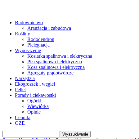
Budownictwo
Aranżacja i zabudowa
Rośliny
Rododendron
Pielęgnacja
Wyposażenie
Kosiarka spalinowa i elektryczna
Piła spalinowa i elektryczna
Kosa spalinowa i elektryczna
Agregaty prądotwórcze
Narzędzia
Ekogroszek i węgiel
Pellet
Porady i ciekawostki
Ogórki
Wiewiórka
Opinie
Cenniki
OZE