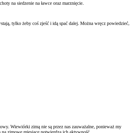
choty na siedzenie na ławce oraz marznięcie.
ają, tylko żeby coś zjeść i idą spać dalej. Można wręcz powiedzieć,
imowy. Wiewiórki zimą nie są przez nas zauważalne, ponieważ my
a na zimowe miesiące potwierdza ich aktywność.