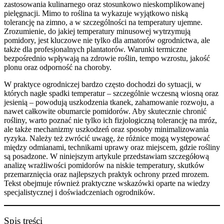
zastosowania kulinarnego oraz stosunkowo nieskomplikowanej
pielęgnacji. Mimo to roślina ta wykazuje wyjątkowo niską
tolerancję na zimno, a w szczególności na temperatury ujemne.
Zrozumienie, do jakiej temperatury minusowej wytrzymują
pomidory, jest kluczowe nie tylko dla amatorów ogrodnictwa, ale
także dla profesjonalnych plantatorów. Warunki termiczne
bezpośrednio wpływają na zdrowie roślin, tempo wzrostu, jakość
plonu oraz odporność na choroby.
W praktyce ogrodniczej bardzo często dochodzi do sytuacji, w
których nagłe spadki temperatur – szczególnie wczesną wiosną oraz
jesienią – powodują uszkodzenia tkanek, zahamowanie rozwoju, a
nawet całkowite obumarcie pomidorów. Aby skutecznie chronić
rośliny, warto poznać nie tylko ich fizjologiczną tolerancję na mróz,
ale także mechanizmy uszkodzeń oraz sposoby minimalizowania
ryzyka. Należy też zwrócić uwagę, że różnice mogą występować
między odmianami, technikami uprawy oraz miejscem, gdzie rośliny
są posadzone. W niniejszym artykule przedstawiam szczegółową
analizę wrażliwości pomidorów na niskie temperatury, skutków
przemarznięcia oraz najlepszych praktyk ochrony przed mrozem.
Tekst obejmuje również praktyczne wskazówki oparte na wiedzy
specjalistycznej i doświadczeniach ogrodników.
Spis treści