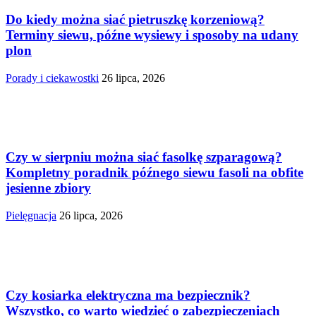
Do kiedy można siać pietruszkę korzeniową?
Terminy siewu, późne wysiewy i sposoby na udany
plon
Porady i ciekawostki
26 lipca, 2026
Czy w sierpniu można siać fasolkę szparagową?
Kompletny poradnik późnego siewu fasoli na obfite
jesienne zbiory
Pielęgnacja
26 lipca, 2026
Czy kosiarka elektryczna ma bezpiecznik?
Wszystko, co warto wiedzieć o zabezpieczeniach