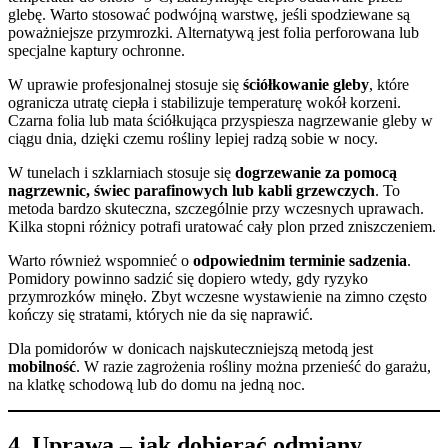
glebę. Warto stosować podwójną warstwę, jeśli spodziewane są
poważniejsze przymrozki. Alternatywą jest folia perforowana lub
specjalne kaptury ochronne.
W uprawie profesjonalnej stosuje się
ściółkowanie gleby
, które
ogranicza utratę ciepła i stabilizuje temperaturę wokół korzeni.
Czarna folia lub mata ściółkująca przyspiesza nagrzewanie gleby w
ciągu dnia, dzięki czemu rośliny lepiej radzą sobie w nocy.
W tunelach i szklarniach stosuje się
dogrzewanie za pomocą
nagrzewnic, świec parafinowych lub kabli grzewczych
. To
metoda bardzo skuteczna, szczególnie przy wczesnych uprawach.
Kilka stopni różnicy potrafi uratować cały plon przed zniszczeniem.
Warto również wspomnieć o
odpowiednim terminie sadzenia
.
Pomidory powinno sadzić się dopiero wtedy, gdy ryzyko
przymrozków minęło. Zbyt wczesne wystawienie na zimno często
kończy się stratami, których nie da się naprawić.
Dla pomidorów w donicach najskuteczniejszą metodą jest
mobilność
. W razie zagrożenia rośliny można przenieść do garażu,
na klatkę schodową lub do domu na jedną noc.
4. Uprawa – jak dobierać odmiany