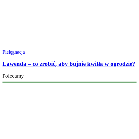
Pielęgnacja
Lawenda – co zrobić, aby bujnie kwitła w ogrodzie?
Polecamy