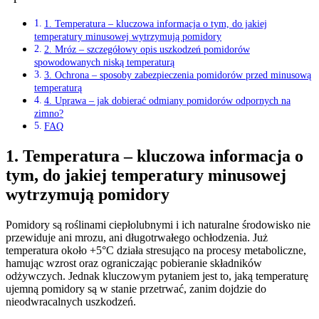
1. Temperatura – kluczowa informacja o tym, do jakiej
temperatury minusowej wytrzymują pomidory
2. Mróz – szczegółowy opis uszkodzeń pomidorów
spowodowanych niską temperaturą
3. Ochrona – sposoby zabezpieczenia pomidorów przed minusową
temperaturą
4. Uprawa – jak dobierać odmiany pomidorów odpornych na
zimno?
FAQ
1. Temperatura – kluczowa informacja o
tym, do jakiej temperatury minusowej
wytrzymują pomidory
Pomidory są roślinami ciepłolubnymi i ich naturalne środowisko nie
przewiduje ani mrozu, ani długotrwałego ochłodzenia. Już
temperatura około +5°C działa stresująco na procesy metaboliczne,
hamując wzrost oraz ograniczając pobieranie składników
odżywczych. Jednak kluczowym pytaniem jest to, jaką temperaturę
ujemną pomidory są w stanie przetrwać, zanim dojdzie do
nieodwracalnych uszkodzeń.