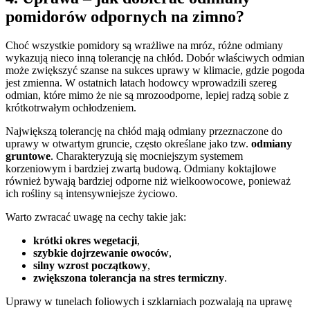
pomidorów odpornych na zimno?
Choć wszystkie pomidory są wrażliwe na mróz, różne odmiany
wykazują nieco inną tolerancję na chłód. Dobór właściwych odmian
może zwiększyć szanse na sukces uprawy w klimacie, gdzie pogoda
jest zmienna. W ostatnich latach hodowcy wprowadzili szereg
odmian, które mimo że nie są mrozoodporne, lepiej radzą sobie z
krótkotrwałym ochłodzeniem.
Największą tolerancję na chłód mają odmiany przeznaczone do
uprawy w otwartym gruncie, często określane jako tzw.
odmiany
gruntowe
. Charakteryzują się mocniejszym systemem
korzeniowym i bardziej zwartą budową. Odmiany koktajlowe
również bywają bardziej odporne niż wielkoowocowe, ponieważ
ich rośliny są intensywniejsze życiowo.
Warto zwracać uwagę na cechy takie jak:
krótki okres wegetacji
,
szybkie dojrzewanie owoców
,
silny wzrost początkowy
,
zwiększona tolerancja na stres termiczny
.
Uprawy w tunelach foliowych i szklarniach pozwalają na uprawę