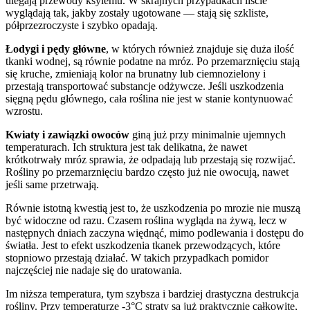
ulegają przewody ksylemu. W skrajnych przypadkach liście
wyglądają tak, jakby zostały ugotowane — stają się szkliste,
półprzezroczyste i szybko opadają.
Łodygi i pędy główne
, w których również znajduje się duża ilość
tkanki wodnej, są równie podatne na mróz. Po przemarznięciu stają
się kruche, zmieniają kolor na brunatny lub ciemnozielony i
przestają transportować substancje odżywcze. Jeśli uszkodzenia
sięgną pędu głównego, cała roślina nie jest w stanie kontynuować
wzrostu.
Kwiaty i zawiązki owoców
giną już przy minimalnie ujemnych
temperaturach. Ich struktura jest tak delikatna, że nawet
krótkotrwały mróz sprawia, że odpadają lub przestają się rozwijać.
Rośliny po przemarznięciu bardzo często już nie owocują, nawet
jeśli same przetrwają.
Równie istotną kwestią jest to, że uszkodzenia po mrozie nie muszą
być widoczne od razu. Czasem roślina wygląda na żywą, lecz w
następnych dniach zaczyna więdnąć, mimo podlewania i dostępu do
światła. Jest to efekt uszkodzenia tkanek przewodzących, które
stopniowo przestają działać. W takich przypadkach pomidor
najczęściej nie nadaje się do uratowania.
Im niższa temperatura, tym szybsza i bardziej drastyczna destrukcja
rośliny. Przy temperaturze -3°C straty są już praktycznie całkowite,