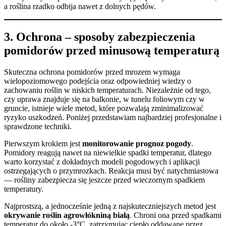
a roślina rzadko odbija nawet z dolnych pędów.
3. Ochrona – sposoby zabezpieczenia
pomidorów przed minusową temperaturą
Skuteczna ochrona pomidorów przed mrozem wymaga
wielopoziomowego podejścia oraz odpowiedniej wiedzy o
zachowaniu roślin w niskich temperaturach. Niezależnie od tego,
czy uprawa znajduje się na balkonie, w tunelu foliowym czy w
gruncie, istnieje wiele metod, które pozwalają zminimalizować
ryzyko uszkodzeń. Poniżej przedstawiam najbardziej profesjonalne i
sprawdzone techniki.
Pierwszym krokiem jest
monitorowanie prognoz pogody
.
Pomidory reagują nawet na niewielkie spadki temperatur, dlatego
warto korzystać z dokładnych modeli pogodowych i aplikacji
ostrzegających o przymrozkach. Reakcja musi być natychmiastowa
— rośliny zabezpiecza się jeszcze przed wieczornym spadkiem
temperatury.
Najprostszą, a jednocześnie jedną z najskuteczniejszych metod jest
okrywanie roślin agrowłókniną białą
. Chroni ona przed spadkami
temperatur do około -3°C, zatrzymując ciepło oddawane przez