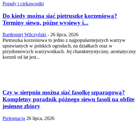
Porady i ciekawostki
Do kiedy można siać pietruszkę korzeniową?
Terminy siewu, późne wysiewy i...
Bartłomiej Wilczyński
-
26 lipca, 2026
Pietruszka korzeniowa to jedno z najpopularniejszych warzyw
uprawianych w polskich ogrodach, na działkach oraz w
przydomowych warzywnikach. Jej charakterystyczny, aromatyczny
korzeń od lat jest...
Czy w sierpniu można siać fasolkę szparagową?
Kompletny poradnik późnego siewu fasoli na obfite
jesienne zbiory
Pielęgnacja
26 lipca, 2026