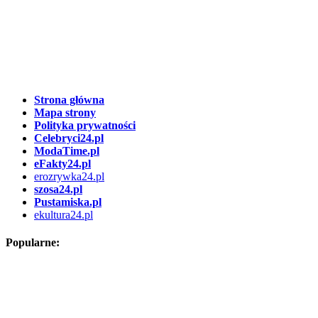
Strona główna
Mapa strony
Polityka prywatności
Celebryci24.pl
ModaTime.pl
eFakty24.pl
erozrywka24.pl
szosa24.pl
Pustamiska.pl
ekultura24.pl
Popularne: