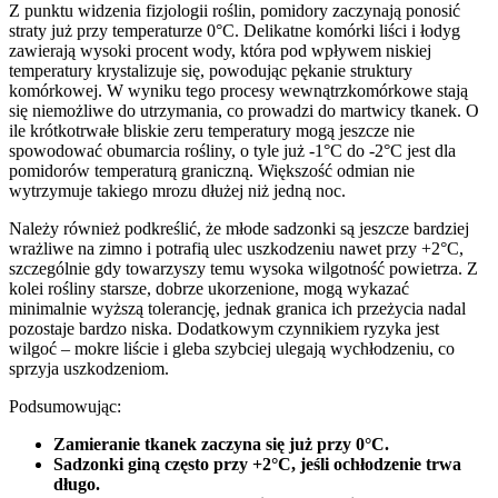
Z punktu widzenia fizjologii roślin, pomidory zaczynają ponosić
straty już przy temperaturze 0°C. Delikatne komórki liści i łodyg
zawierają wysoki procent wody, która pod wpływem niskiej
temperatury krystalizuje się, powodując pękanie struktury
komórkowej. W wyniku tego procesy wewnątrzkomórkowe stają
się niemożliwe do utrzymania, co prowadzi do martwicy tkanek. O
ile krótkotrwałe bliskie zeru temperatury mogą jeszcze nie
spowodować obumarcia rośliny, o tyle już -1°C do -2°C jest dla
pomidorów temperaturą graniczną. Większość odmian nie
wytrzymuje takiego mrozu dłużej niż jedną noc.
Należy również podkreślić, że młode sadzonki są jeszcze bardziej
wrażliwe na zimno i potrafią ulec uszkodzeniu nawet przy +2°C,
szczególnie gdy towarzyszy temu wysoka wilgotność powietrza. Z
kolei rośliny starsze, dobrze ukorzenione, mogą wykazać
minimalnie wyższą tolerancję, jednak granica ich przeżycia nadal
pozostaje bardzo niska. Dodatkowym czynnikiem ryzyka jest
wilgoć – mokre liście i gleba szybciej ulegają wychłodzeniu, co
sprzyja uszkodzeniom.
Podsumowując:
Zamieranie tkanek zaczyna się już przy 0°C.
Sadzonki giną często przy +2°C, jeśli ochłodzenie trwa
długo.