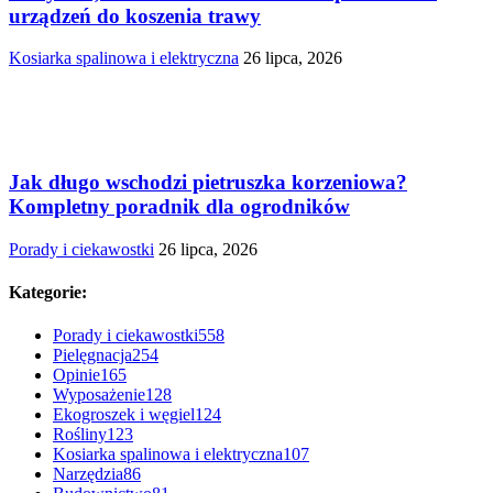
urządzeń do koszenia trawy
Kosiarka spalinowa i elektryczna
26 lipca, 2026
Jak długo wschodzi pietruszka korzeniowa?
Kompletny poradnik dla ogrodników
Porady i ciekawostki
26 lipca, 2026
Kategorie:
Porady i ciekawostki
558
Pielęgnacja
254
Opinie
165
Wyposażenie
128
Ekogroszek i węgiel
124
Rośliny
123
Kosiarka spalinowa i elektryczna
107
Narzędzia
86