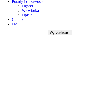
Porady i ciekawostki
Ogórki
Wiewiórka
Opinie
Cenniki
OZE