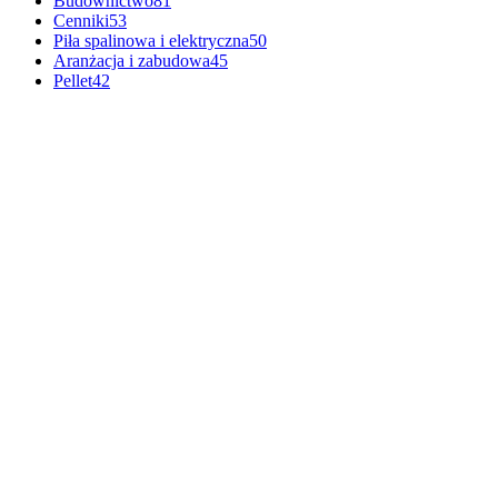
Budownictwo
81
Cenniki
53
Piła spalinowa i elektryczna
50
Aranżacja i zabudowa
45
Pellet
42