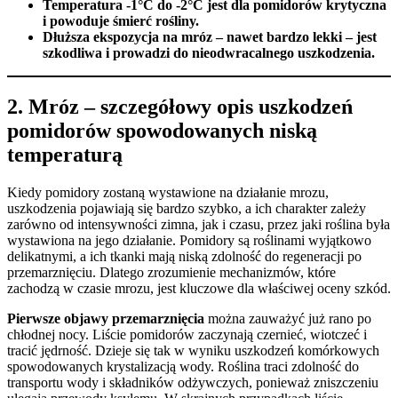
Temperatura -1°C do -2°C jest dla pomidorów krytyczna
i powoduje śmierć rośliny.
Dłuższa ekspozycja na mróz – nawet bardzo lekki – jest
szkodliwa i prowadzi do nieodwracalnego uszkodzenia.
2. Mróz – szczegółowy opis uszkodzeń
pomidorów spowodowanych niską
temperaturą
Kiedy pomidory zostaną wystawione na działanie mrozu,
uszkodzenia pojawiają się bardzo szybko, a ich charakter zależy
zarówno od intensywności zimna, jak i czasu, przez jaki roślina była
wystawiona na jego działanie. Pomidory są roślinami wyjątkowo
delikatnymi, a ich tkanki mają niską zdolność do regeneracji po
przemarznięciu. Dlatego zrozumienie mechanizmów, które
zachodzą w czasie mrozu, jest kluczowe dla właściwej oceny szkód.
Pierwsze objawy przemarznięcia
można zauważyć już rano po
chłodnej nocy. Liście pomidorów zaczynają czernieć, wiotczeć i
tracić jędrność. Dzieje się tak w wyniku uszkodzeń komórkowych
spowodowanych krystalizacją wody. Roślina traci zdolność do
transportu wody i składników odżywczych, ponieważ zniszczeniu