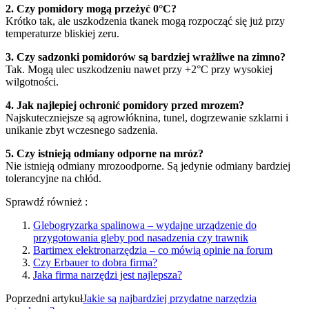
2. Czy pomidory mogą przeżyć 0°C?
Krótko tak, ale uszkodzenia tkanek mogą rozpocząć się już przy
temperaturze bliskiej zeru.
3. Czy sadzonki pomidorów są bardziej wrażliwe na zimno?
Tak. Mogą ulec uszkodzeniu nawet przy +2°C przy wysokiej
wilgotności.
4. Jak najlepiej ochronić pomidory przed mrozem?
Najskuteczniejsze są agrowłóknina, tunel, dogrzewanie szklarni i
unikanie zbyt wczesnego sadzenia.
5. Czy istnieją odmiany odporne na mróz?
Nie istnieją odmiany mrozoodporne. Są jedynie odmiany bardziej
tolerancyjne na chłód.
Sprawdź również :
Glebogryzarka spalinowa – wydajne urządzenie do
przygotowania gleby pod nasadzenia czy trawnik
Bartimex elektronarzędzia – co mówią opinie na forum
Czy Erbauer to dobra firma?
Jaka firma narzędzi jest najlepsza?
Poprzedni artykuł
Jakie są najbardziej przydatne narzędzia