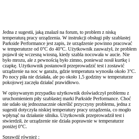
Jedna z sugestii, jaką znalazł na forum, to problem z niską
temperaturą pracy urządzenia. W instrukcji obsługi piły szablastej
Parkside Performance jest zapis, że urządzenie powinno pracować
w temperaturze od 0°C do 40°C. Użytkownik zauważył, że problem
pojawił się wczesną wiosną, kiedy szabla nocowała w aucie. Nie
było mrozu, ale z pewnością było zimno, ponieważ nosił kurtkę i
czapkę. Użytkownik postanowił przeprowadzić test i zostawić
urządzenie na noc w garażu, gdzie temperatura wynosiła około 3°C.
Po nocy piła nie działała, ale po około 1,5 godziny w temperaturze
pokojowej zaczęła działać prawidłowo.
W opisywanym przypadku użytkownik doświadczył problemu z
uruchomieniem piły szablastej marki Parkside Performance. Choć
nie udało się jednoznacznie określić przyczyny problemu, jedna z
sugestii dotyczyła niskiej temperatury pracy urządzenia, co mogło
wpłynąć na działanie silnika. Użytkownik przeprowadził test i
stwierdził, że urządzenie nie działa poprawnie w temperaturze
poniżej 0°C.
Sprawdź również :