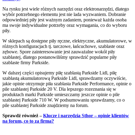
Na rynku jest wiele różnych narzędzi oraz elektronarzędzi, dlatego
wybór potrzebnego elementu jest nie lada wyzwaniem. Dobranie
odpowiedniej piły jest ważnym zadaniem, ponieważ każda osoba
ma swoje indywidualne potrzeby oraz wymagania, co do wyboru
piły.
W sklepach są dostępne piły ręczne, elektryczne, akumulatorowe, w
różnych konfiguracjach tj. tarczowe, łańcuchowe, szablaste oraz
zębowe. Spore zainteresowanie jest zauważalne wokół piły
szablastej, dlatego postanowiliśmy sprawdzić popularne piły
szablaste firmy Parkside.
W dalszej części opisujemy piłę szablastą Parkside Lidl, piłę
szablastą akumulatorową Parkside Lidl, sprawdzamy oczywiście,
jakie opinie otrzymuje piła szablasta Parkside Performance, opinie o
pile szablastej Parkside 20 V. Dla lepszego rozeznania się w
produktach marki Parkside umieszczamy jeszcze opinie o pile
szablastej Parkside 710 W. W podsumowaniu sprawdzamy, co o
pile szablastej Parkside znajdziemy na forum.
Sprawdź również –
Klucze i narzędzia Sthor – opinie klientów
na forum, co to za firma?