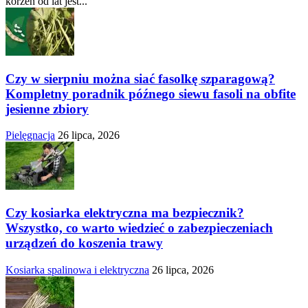
korzeń od lat jest...
Czy w sierpniu można siać fasolkę szparagową?
Kompletny poradnik późnego siewu fasoli na obfite
jesienne zbiory
Pielęgnacja
26 lipca, 2026
Czy kosiarka elektryczna ma bezpiecznik?
Wszystko, co warto wiedzieć o zabezpieczeniach
urządzeń do koszenia trawy
Kosiarka spalinowa i elektryczna
26 lipca, 2026