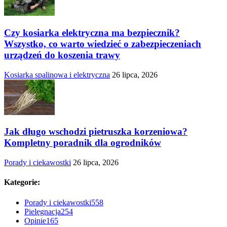
Czy kosiarka elektryczna ma bezpiecznik?
Wszystko, co warto wiedzieć o zabezpieczeniach
urządzeń do koszenia trawy
Kosiarka spalinowa i elektryczna
26 lipca, 2026
Jak długo wschodzi pietruszka korzeniowa?
Kompletny poradnik dla ogrodników
Porady i ciekawostki
26 lipca, 2026
Kategorie:
Porady i ciekawostki
558
Pielęgnacja
254
Opinie
165