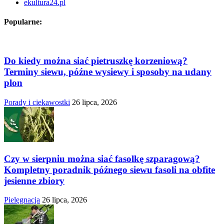
ekultura24.pl
Popularne:
Do kiedy można siać pietruszkę korzeniową?
Terminy siewu, późne wysiewy i sposoby na udany
plon
Porady i ciekawostki
26 lipca, 2026
Czy w sierpniu można siać fasolkę szparagową?
Kompletny poradnik późnego siewu fasoli na obfite
jesienne zbiory
Pielęgnacja
26 lipca, 2026