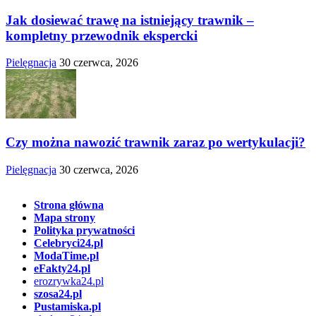
Jak dosiewać trawę na istniejący trawnik –
kompletny przewodnik ekspercki
Pielęgnacja
30 czerwca, 2026
Czy można nawozić trawnik zaraz po wertykulacji?
Pielęgnacja
30 czerwca, 2026
Strona główna
Mapa strony
Polityka prywatności
Celebryci24.pl
ModaTime.pl
eFakty24.pl
erozrywka24.pl
szosa24.pl
Pustamiska.pl