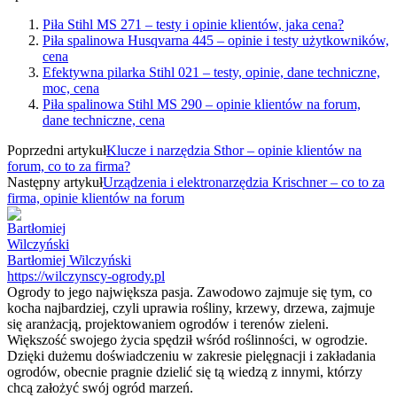
Piła Stihl MS 271 – testy i opinie klientów, jaka cena?
Piła spalinowa Husqvarna 445 – opinie i testy użytkowników,
cena
Efektywna pilarka Stihl 021 – testy, opinie, dane techniczne,
moc, cena
Piła spalinowa Stihl MS 290 – opinie klientów na forum,
dane techniczne, cena
Poprzedni artykuł
Klucze i narzędzia Sthor – opinie klientów na
forum, co to za firma?
Następny artykuł
Urządzenia i elektronarzędzia Krischner – co to za
firma, opinie klientów na forum
Bartłomiej Wilczyński
https://wilczynscy-ogrody.pl
Ogrody to jego największa pasja. Zawodowo zajmuje się tym, co
kocha najbardziej, czyli uprawia rośliny, krzewy, drzewa, zajmuje
się aranżacją, projektowaniem ogrodów i terenów zieleni.
Większość swojego życia spędził wśród roślinności, w ogrodzie.
Dzięki dużemu doświadczeniu w zakresie pielęgnacji i zakładania
ogrodów, obecnie pragnie dzielić się tą wiedzą z innymi, którzy
chcą założyć swój ogród marzeń.