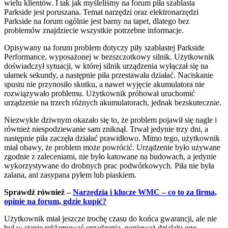
wielu klientów. I tak jak myśleliśmy na forum piła szablasta
Parkside jest poruszana. Temat narzędzi oraz elektronarzędzi
Parkside na forum ogólnie jest barny na tapet, dlatego bez
problemów znajdziecie wszystkie potrzebne informacje.
Opisywany na forum problem dotyczy piły szablastej Parkside
Performance, wyposażonej w bezszczotkowy silnik. Użytkownik
doświadczył sytuacji, w której silnik urządzenia wyłączał się na
ułamek sekundy, a następnie piła przestawała działać. Naciskanie
spustu nie przynosiło skutku, a nawet wyjęcie akumulatora nie
rozwiązywało problemu. Użytkownik próbował uruchomić
urządzenie na trzech różnych akumulatorach, jednak bezskutecznie.
Niezwykle dziwnym okazało się to, że problem pojawił się nagle i
również niespodziewanie sam zniknął. Trwał jedynie trzy dni, a
następnie piła zaczęła działać prawidłowo. Mimo tego, użytkownik
miał obawy, że problem może powrócić. Urządzenie było używane
zgodnie z zaleceniami, nie było katowane na budowach, a jedynie
wykorzystywane do drobnych prac podwórkowych. Piła nie była
zalana, ani zasypana pyłem lub piaskiem.
Sprawdź również –
Narzędzia i klucze WMC – co to za firma,
opinie na forum, gdzie kupić?
Użytkownik miał jeszcze trochę czasu do końca gwarancji, ale nie
był w stanie reklamować urządzenia, ponieważ działało ono