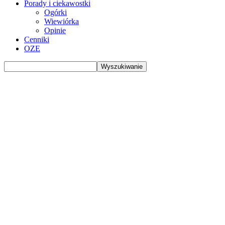
Porady i ciekawostki
Ogórki
Wiewiórka
Opinie
Cenniki
OZE