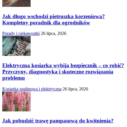
Jak długo wschodzi pietruszka korzeniowa?
Kompletny poradnik dla ogrodników
Porady i ciekawostki
26 lipca, 2026
Elektryczna kosiarka wybija bezpiecznik – co robić?
Przyczyny, diagnostyka i skuteczne rozwiązania
problemu
Kosiarka spalinowa i elektryczna
26 lipca, 2026
Jak pobudzić trawę pampasową do kwitnienia?