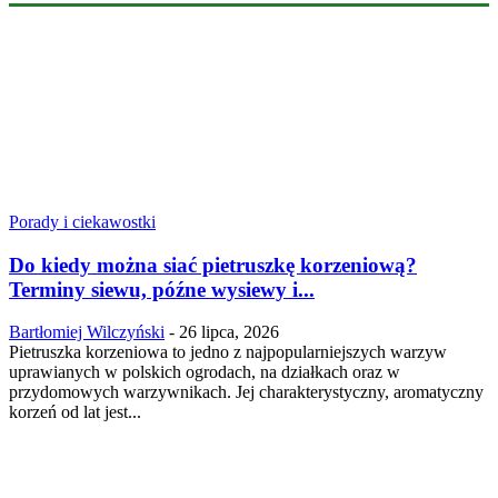
Porady i ciekawostki
Do kiedy można siać pietruszkę korzeniową?
Terminy siewu, późne wysiewy i...
Bartłomiej Wilczyński
-
26 lipca, 2026
Pietruszka korzeniowa to jedno z najpopularniejszych warzyw
uprawianych w polskich ogrodach, na działkach oraz w
przydomowych warzywnikach. Jej charakterystyczny, aromatyczny
korzeń od lat jest...