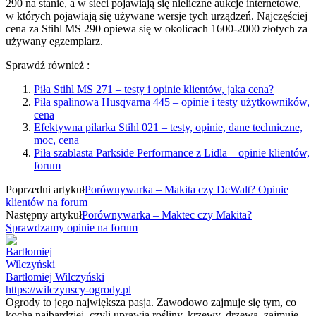
290 na stanie, a w sieci pojawiają się nieliczne aukcje internetowe,
w których pojawiają się używane wersje tych urządzeń. Najczęściej
cena za Stihl MS 290 opiewa się w okolicach 1600-2000 złotych za
używany egzemplarz.
Sprawdź również :
Piła Stihl MS 271 – testy i opinie klientów, jaka cena?
Piła spalinowa Husqvarna 445 – opinie i testy użytkowników,
cena
Efektywna pilarka Stihl 021 – testy, opinie, dane techniczne,
moc, cena
Piła szablasta Parkside Performance z Lidla – opinie klientów,
forum
Poprzedni artykuł
Porównywarka – Makita czy DeWalt? Opinie
klientów na forum
Następny artykuł
Porównywarka – Maktec czy Makita?
Sprawdzamy opinie na forum
Bartłomiej Wilczyński
https://wilczynscy-ogrody.pl
Ogrody to jego największa pasja. Zawodowo zajmuje się tym, co
kocha najbardziej, czyli uprawia rośliny, krzewy, drzewa, zajmuje