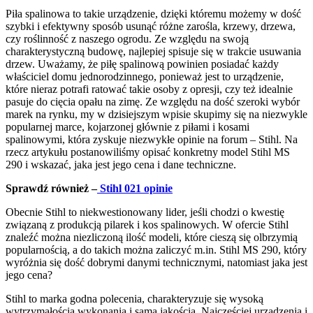
Piła spalinowa to takie urządzenie, dzięki któremu możemy w dość
szybki i efektywny sposób usunąć różne zarośla, krzewy, drzewa,
czy roślinność z naszego ogrodu. Ze względu na swoją
charakterystyczną budowę, najlepiej spisuje się w trakcie usuwania
drzew. Uważamy, że piłę spalinową powinien posiadać każdy
właściciel domu jednorodzinnego, ponieważ jest to urządzenie,
które nieraz potrafi ratować takie osoby z opresji, czy też idealnie
pasuje do cięcia opału na zimę. Ze względu na dość szeroki wybór
marek na rynku, my w dzisiejszym wpisie skupimy się na niezwykle
popularnej marce, kojarzonej głównie z piłami i kosami
spalinowymi, która zyskuje niezwykłe opinie na forum – Stihl. Na
rzecz artykułu postanowiliśmy opisać konkretny model Stihl MS
290 i wskazać, jaka jest jego cena i dane techniczne.
Sprawdź również –
Stihl 021 opinie
Obecnie Stihl to niekwestionowany lider, jeśli chodzi o kwestię
związaną z produkcją pilarek i kos spalinowych. W ofercie Stihl
znaleźć można niezliczoną ilość modeli, które cieszą się olbrzymią
popularnością, a do takich można zaliczyć m.in. Stihl MS 290, który
wyróżnia się dość dobrymi danymi technicznymi, natomiast jaka jest
jego cena?
Stihl to marka godna polecenia, charakteryzuje się wysoką
wytrzymałością wykonania i samą jakością. Najczęściej urządzenia i