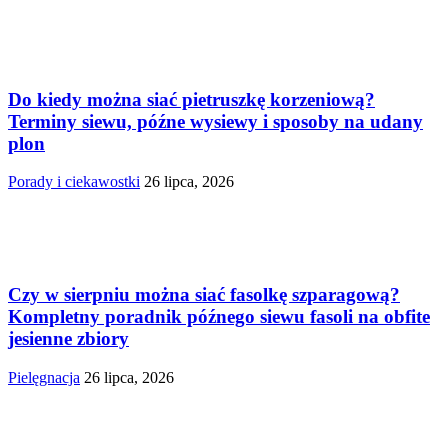
Do kiedy można siać pietruszkę korzeniową?
Terminy siewu, późne wysiewy i sposoby na udany
plon
Porady i ciekawostki
26 lipca, 2026
Czy w sierpniu można siać fasolkę szparagową?
Kompletny poradnik późnego siewu fasoli na obfite
jesienne zbiory
Pielęgnacja
26 lipca, 2026