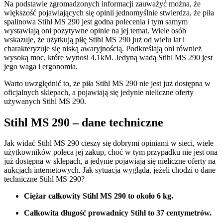
Na podstawie zgromadzonych informacji zauważyć można, że
większość pojawiających się opinii jednomyślnie stwierdza, że piła
spalinowa Stihl MS 290 jest godna polecenia i tym samym
wystawiają oni pozytywne opinie na jej temat. Wiele osób
wskazuje, że użytkują piłę Stihl MS 290 już od wielu lat i
charakteryzuje się niską awaryjnością. Podkreślają oni również
wysoką moc, które wynosi 4.1kM. Jedyną wadą Stihl MS 290 jest
jego waga i ergonomia.
Warto uwzględnić to, że piła Stihl MS 290 nie jest już dostępna w
oficjalnych sklepach, a pojawiają się jedynie nieliczne oferty
używanych Stihl MS 290.
Stihl MS 290 – dane techniczne
Jak widać Stihl MS 290 cieszy się dobrymi opiniami w sieci, wiele
użytkowników poleca jej zakup, choć w tym przypadku nie jest ona
już dostępna w sklepach, a jedynie pojawiają się nieliczne oferty na
aukcjach internetowych. Jak sytuacja wygląda, jeżeli chodzi o dane
techniczne Stihl MS 290?
Ciężar całkowity Stihl MS 290 to około 6 kg.
Całkowita długość prowadnicy Stihl to 37 centymetrów.