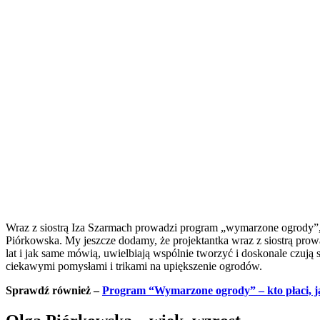
Wraz z siostrą Iza Szarmach prowadzi program „wymarzone ogrody”, k
Piórkowska. My jeszcze dodamy, że projektantka wraz z siostrą prow
lat i jak same mówią, uwielbiają wspólnie tworzyć i doskonale czują 
ciekawymi pomysłami i trikami na upiększenie ogrodów.
Sprawdź również –
Program “Wymarzone ogrody” – kto płaci, jak