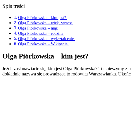
Spis treści
Olga Piórkowska – kim jest?
Olga Piórkowska – wiek, wzrost
Olga Piórkowska – mąż
Olga Piórkowska – rodzina
Olga Piórkowska – wykształcenie
Olga Piórkowska – Wikipedia
Olga Piórkowska – kim jest?
Jeżeli zastanawiacie się, kim jest Olga Piórkowska? To spieszymy 
dokładnie nazywa się prowadząca to rodowita Warszawianka. Ukońc