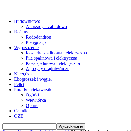
Budownictwo
Aranżacja i zabudowa
Rośliny
Rododendron
Pielęgnacja
Wyposażenie
Kosiarka spalinowa i elektryczna
Piła spalinowa i elektryczna
Kosa spalinowa i elektryczna
Agregaty prądotwórcze
Narzędzia
Ekogroszek i węgiel
Pellet
Porady i ciekawostki
Ogórki
Wiewiórka
Opinie
Cenniki
OZE