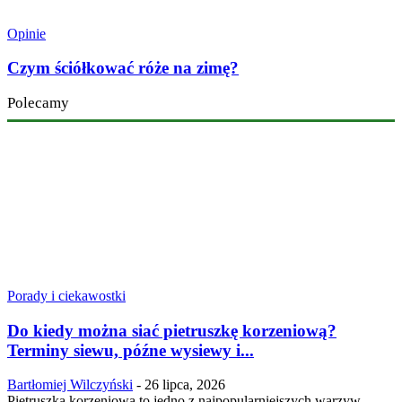
Opinie
Czym ściółkować róże na zimę?
Polecamy
Porady i ciekawostki
Do kiedy można siać pietruszkę korzeniową?
Terminy siewu, późne wysiewy i...
Bartłomiej Wilczyński
-
26 lipca, 2026
Pietruszka korzeniowa to jedno z najpopularniejszych warzyw