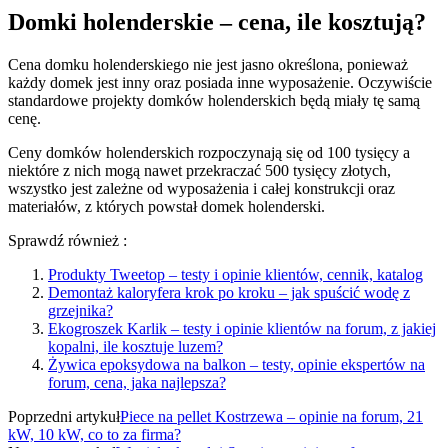
Domki holenderskie – cena, ile kosztują?
Cena domku holenderskiego nie jest jasno określona, ponieważ
każdy domek jest inny oraz posiada inne wyposażenie. Oczywiście
standardowe projekty domków holenderskich będą miały tę samą
cenę.
Ceny domków holenderskich rozpoczynają się od 100 tysięcy a
niektóre z nich mogą nawet przekraczać 500 tysięcy złotych,
wszystko jest zależne od wyposażenia i całej konstrukcji oraz
materiałów, z których powstał domek holenderski.
Sprawdź również :
Produkty Tweetop – testy i opinie klientów, cennik, katalog
Demontaż kaloryfera krok po kroku – jak spuścić wodę z
grzejnika?
Ekogroszek Karlik – testy i opinie klientów na forum, z jakiej
kopalni, ile kosztuje luzem?
Żywica epoksydowa na balkon – testy, opinie ekspertów na
forum, cena, jaka najlepsza?
Poprzedni artykuł
Piece na pellet Kostrzewa – opinie na forum, 21
kW, 10 kW, co to za firma?