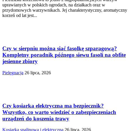
uprawianych w polskich ogrodach, na działkach oraz w
przydomowych warzywnikach. Jej charakterystyczny, aromatyczny
korzeń od lat jest...
Czy w sierpniu można siać fasolkę szparagową?
Kompletny poradnik późnego siewu fasoli na obfite
jesienne zbiory
Pielęgnacja
26 lipca, 2026
Czy kosiarka elektryczna ma bezpiecznik?
Wszystko, co warto wiedzieć o zabezpieczeniach
urządzeń do koszenia trawy
Kosiarka spalinowa i elektryczna
26 lipca, 2026