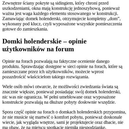
Zewnętrze ściany pokryte są sidingiem, który chroni przed
uszkodzeniami, okna mają konstrukcję jednoszybową, ponieważ
ważna jest waga każdego elementu stosowanego w konstrukcji.
Zamawiając domek holenderski, otrzymujecie kompletny „dom”,
wykonany pod klucz, czyli wyposażone wszystkie pomieszczenia
gotowe do zamieszkania.
Domki holenderskie – opinie
użytkowników na forum
Opinie na forach pozwalają na faktyczne ocenienie danego
produktu. Sprawdzając dostępne w sieci opinie na forach, które są
zamieszczane przez ich użytkowników, możecie wprost
pozazdrościć właścicielom takiego rozwiązania.
Wiele osób mówi otwarcie, że możliwości zwiedzania świata są
znacznie większe, ponieważ posiadając swój domek holenderski,
nic was nie ogranicza. W pełni umeblowane oraz wyposażone
konstrukcie pozwalają na dłuższe pobyty dosłownie wszędzie.
Spora część opinie na forach o domkach holenderskich przypomina,
że nie musicie się martwić o komfort pobytu, ponieważ doskonale
wiecie, jak wygląda wnętrze, sami je projektujecie oraz dbacie, nie
ma obaw, że na miejscu spotkacie niemiłą niespodziankę,