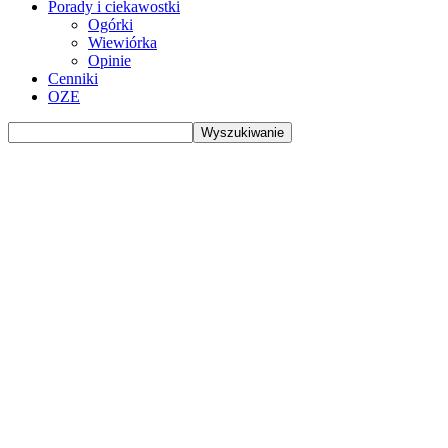
Porady i ciekawostki
Ogórki
Wiewiórka
Opinie
Cenniki
OZE