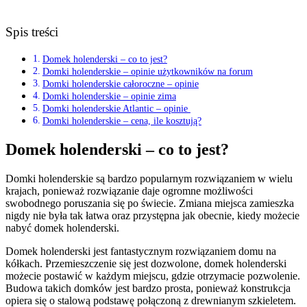
Spis treści
Domek holenderski – co to jest?
Domki holenderskie – opinie użytkowników na forum
Domki holenderskie całoroczne – opinie
Domki holenderskie – opinie zima
Domki holenderskie Atlantic – opinie
Domki holenderskie – cena, ile kosztują?
Domek holenderski – co to jest?
Domki holenderskie są bardzo popularnym rozwiązaniem w wielu
krajach, ponieważ rozwiązanie daje ogromne możliwości
swobodnego poruszania się po świecie. Zmiana miejsca zamieszka
nigdy nie była tak łatwa oraz przystępna jak obecnie, kiedy możecie
nabyć domek holenderski.
Domek holenderski jest fantastycznym rozwiązaniem domu na
kółkach. Przemieszczenie się jest dozwolone, domek holenderski
możecie postawić w każdym miejscu, gdzie otrzymacie pozwolenie.
Budowa takich domków jest bardzo prosta, ponieważ konstrukcja
opiera się o stalową podstawę połączoną z drewnianym szkieletem.