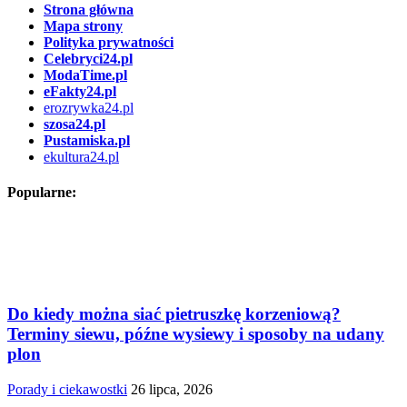
Strona główna
Mapa strony
Polityka prywatności
Celebryci24.pl
ModaTime.pl
eFakty24.pl
erozrywka24.pl
szosa24.pl
Pustamiska.pl
ekultura24.pl
Popularne:
Do kiedy można siać pietruszkę korzeniową?
Terminy siewu, późne wysiewy i sposoby na udany
plon
Porady i ciekawostki
26 lipca, 2026