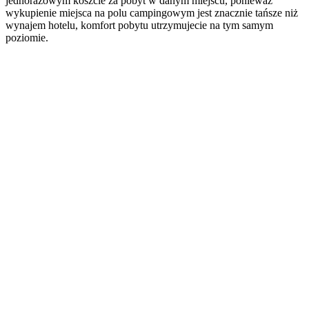
jednorazowym koszcie za pobyt w danym miejscu, ponieważ
wykupienie miejsca na polu campingowym jest znacznie tańsze niż
wynajem hotelu, komfort pobytu utrzymujecie na tym samym
poziomie.