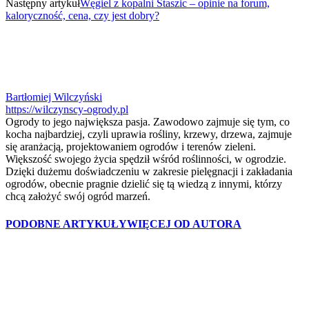
Następny artykuł
Węgiel z kopalni Staszic – opinie na forum,
kaloryczność, cena, czy jest dobry?
Bartłomiej Wilczyński
https://wilczynscy-ogrody.pl
Ogrody to jego największa pasja. Zawodowo zajmuje się tym, co
kocha najbardziej, czyli uprawia rośliny, krzewy, drzewa, zajmuje
się aranżacją, projektowaniem ogrodów i terenów zieleni.
Większość swojego życia spędził wśród roślinności, w ogrodzie.
Dzięki dużemu doświadczeniu w zakresie pielęgnacji i zakładania
ogrodów, obecnie pragnie dzielić się tą wiedzą z innymi, którzy
chcą założyć swój ogród marzeń.
PODOBNE ARTYKUŁY
WIĘCEJ OD AUTORA