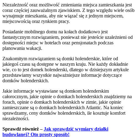
Niezależność oraz możliwość zmieniania miejsca zamieszkania jest
coraz częściej zauważalnym zjawiskiem. Z tego względu wiele osób
wynajmuje mieszkania, aby nie wiązać się z jednym miejscem,
miejscowością oraz rynkiem pracy.
Posiadanie mobilnego domu na kołach dodatkowo jest
fantastycznym rozwiązaniem, ponieważ nie jesteście uzależnieni od
dostępności miejsc w hotelach oraz pensjonatach podczas
planowania wakacji.
Znakomitym rozwiązaniem są domki holenderskie, które od
jakiegoś czasu są dostępne w naszym kraju. Nie każdy dokładnie
wie, co to jest domek holenderski, dlatego w dzisiejszym artykule
przedstawiamy wszystkie najważniejsze informacje dotyczące
domków holenderskich.
Jakie informacje wystawiane są domkom holenderskim
całorocznym, jakie opinie o domkach holenderskich znajdziemy na
forach, opinie o domkach holenderskich w zimie, jakie opinie
zamieszczane są o domkach holenderskich Atlantic. Na koniec
sprawdzamy, ceny domków holenderskich, ile kosztuje komfort
niezależności.
Sprawdź również –
Jak sprawdzić wymiary działki
budowlanej? Oto prosty sposób!