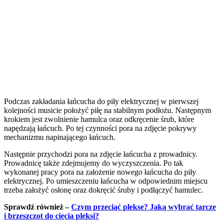
Podczas zakładania łańcucha do piły elektrycznej w pierwszej
kolejności musicie położyć piłę na stabilnym podłożu. Następnym
krokiem jest zwolnienie hamulca oraz odkręcenie śrub, które
napędzają łańcuch. Po tej czynności pora na zdjęcie pokrywy
mechanizmu napinającego łańcuch.
Następnie przychodzi pora na zdjęcie łańcucha z prowadnicy.
Prowadnicę także zdejmujemy do wyczyszczenia. Po tak
wykonanej pracy pora na założenie nowego łańcucha do piły
elektrycznej. Po umieszczeniu łańcucha w odpowiednim miejscu
trzeba założyć osłonę oraz dokręcić śruby i podłączyć hamulec.
Sprawdź również –
Czym przeciąć plekse? Jaką wybrać tarczę
i brzeszczot do cięcia pleksi?