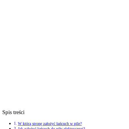
Spis treści
W którą stronę założyć łańcuch w pile?
Jak założyć łańcuch do piły elektrycznej?