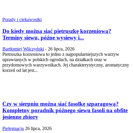
Porady i ciekawostki
Do kiedy można siać pietruszkę korzeniową?
Terminy siewu, późne wysiewy i...
Bartłomiej Wilczyński
-
26 lipca, 2026
Pietruszka korzeniowa to jedno z najpopularniejszych warzyw
uprawianych w polskich ogrodach, na działkach oraz w
przydomowych warzywnikach. Jej charakterystyczny, aromatyczny
korzeń od lat jest...
Czy w sierpniu można siać fasolkę szparagową?
Kompletny poradnik późnego siewu fasoli na obfite
jesienne zbiory
Pielęgnacja
26 lipca, 2026