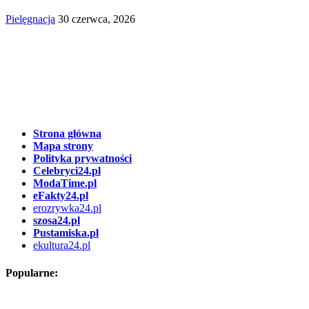
Pielęgnacja
30 czerwca, 2026
Strona główna
Mapa strony
Polityka prywatności
Celebryci24.pl
ModaTime.pl
eFakty24.pl
erozrywka24.pl
szosa24.pl
Pustamiska.pl
ekultura24.pl
Popularne: