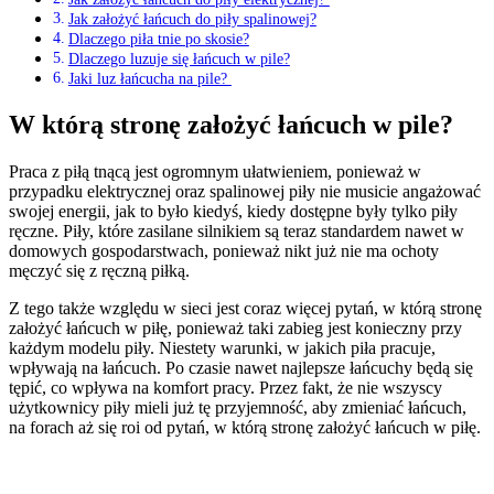
Jak założyć łańcuch do piły spalinowej?
Dlaczego piła tnie po skosie?
Dlaczego luzuje się łańcuch w pile?
Jaki luz łańcucha na pile?
W którą stronę założyć łańcuch w pile?
Praca z piłą tnącą jest ogromnym ułatwieniem, ponieważ w
przypadku elektrycznej oraz spalinowej piły nie musicie angażować
swojej energii, jak to było kiedyś, kiedy dostępne były tylko piły
ręczne. Piły, które zasilane silnikiem są teraz standardem nawet w
domowych gospodarstwach, ponieważ nikt już nie ma ochoty
męczyć się z ręczną piłką.
Z tego także względu w sieci jest coraz więcej pytań, w którą stronę
założyć łańcuch w piłę, ponieważ taki zabieg jest konieczny przy
każdym modelu piły. Niestety warunki, w jakich piła pracuje,
wpływają na łańcuch. Po czasie nawet najlepsze łańcuchy będą się
tępić, co wpływa na komfort pracy. Przez fakt, że nie wszyscy
użytkownicy piły mieli już tę przyjemność, aby zmieniać łańcuch,
na forach aż się roi od pytań, w którą stronę założyć łańcuch w piłę.