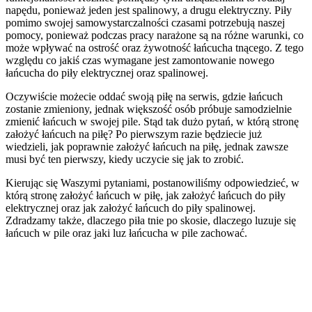
napędu, ponieważ jeden jest spalinowy, a drugu elektryczny. Piły
pomimo swojej samowystarczalności czasami potrzebują naszej
pomocy, ponieważ podczas pracy narażone są na różne warunki, co
może wpływać na ostrość oraz żywotność łańcucha tnącego. Z tego
względu co jakiś czas wymagane jest zamontowanie nowego
łańcucha do piły elektrycznej oraz spalinowej.
Oczywiście możecie oddać swoją piłę na serwis, gdzie łańcuch
zostanie zmieniony, jednak większość osób próbuje samodzielnie
zmienić łańcuch w swojej pile. Stąd tak dużo pytań, w którą stronę
założyć łańcuch na piłę? Po pierwszym razie będziecie już
wiedzieli, jak poprawnie założyć łańcuch na piłę, jednak zawsze
musi być ten pierwszy, kiedy uczycie się jak to zrobić.
Kierując się Waszymi pytaniami, postanowiliśmy odpowiedzieć, w
którą stronę założyć łańcuch w piłę, jak założyć łańcuch do piły
elektrycznej oraz jak założyć łańcuch do piły spalinowej.
Zdradzamy także, dlaczego piła tnie po skosie, dlaczego luzuje się
łańcuch w pile oraz jaki luz łańcucha w pile zachować.