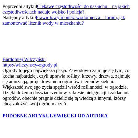
Poprzedni artykuł
Ciekawe częstotliwości do nasłuchu – na jakich
częstotliwościach nadaje wojsko i policja?
Następny artykuł
Prawidłowy montaż wodomierza – forum, jak
zamontować licznik wody w mieszkaniu?
Bartłomiej Wilczyński
https://wilczynscy-ogrody.pl
Ogrody to jego największa pasja. Zawodowo zajmuje się tym, co
kocha najbardziej, czyli uprawia rośliny, krzewy, drzewa, zajmuje
się aranżacją, projektowaniem ogrodów i terenów zieleni.
Większość swojego życia spędził wśród roślinności, w ogrodzie.
Dzięki dużemu doświadczeniu w zakresie pielęgnacji i zakładania
ogrodów, obecnie pragnie dzielić się tą wiedzą z innymi, którzy
chcą założyć swój ogród marzeń.
PODOBNE ARTYKUŁY
WIĘCEJ OD AUTORA