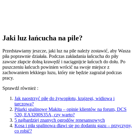
Jaki luz łańcucha na pile?
Przedstawiamy jeszcze, jaki luz na pile należy zostawić, aby Wasza
piła poprawnie działała. Podczas zakładania łańcucha do piły
zawsze złapcie dolną krawędź i naciągnijcie łańcuch do dołu. Po
puszczeniu łańcuch powinien wrócić na swoje miejsce z
zachowaniem lekkiego luzu, który nie będzie zagrażał podczas
pracy.
Sprawdź również :
Jak naostrzyć piłę do żywopłotu, krajzegi, widiową i
tarczową?
Pilarki spalinowe Makita – opinie klientów na forum, DCS
520, EA3200S35A, czy warto?
5 najbardziej znanych ogrodów renesansowych
Kosa i piła spalinowa dławi się po dodaniu gazu – przyczyny,
co robić?