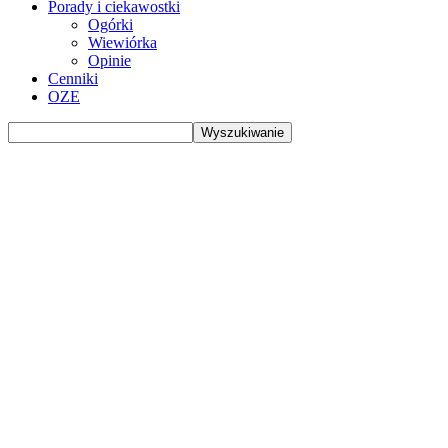
Porady i ciekawostki
Ogórki
Wiewiórka
Opinie
Cenniki
OZE