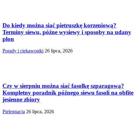
Do kiedy można siać pietruszkę korzeniową?
Terminy siewu, późne wysiewy i sposoby na udany
plon
Porady i ciekawostki
26 lipca, 2026
Czy w sierpniu można siać fasolkę szparagową?
Kompletny poradnik późnego siewu fasoli na obfite
jesienne zbiory
Pielęgnacja
26 lipca, 2026