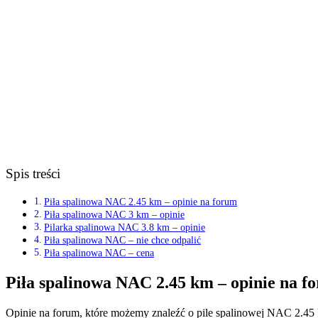
Spis treści
Piła spalinowa NAC 2.45 km – opinie na forum
Piła spalinowa NAC 3 km – opinie
Pilarka spalinowa NAC 3.8 km – opinie
Piła spalinowa NAC – nie chce odpalić
Piła spalinowa NAC – cena
Piła spalinowa NAC 2.45 km – opinie na f
Opinie na forum, które możemy znaleźć o pile spalinowej NAC 2.45 km