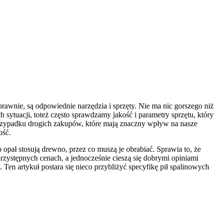
awnie, są odpowiednie narzędzia i sprzęty. Nie ma nic gorszego niż
 sytuacji, toteż często sprawdzamy jakość i parametry sprzętu, który
 przypadku drogich zakupów, które mają znaczny wpływ na nasze
ość.
o opał stosują drewno, przez co muszą je obrabiać. Sprawia to, że
przystępnych cenach, a jednocześnie cieszą się dobrymi opiniami
 Ten artykuł postara się nieco przybliżyć specyfikę pił spalinowych