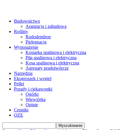
Budownictwo
Aranżacja i zabudowa
Rośliny
Rododendron
Pielęgnacja
Wyposażenie
Kosiarka spalinowa i elektryczna
Piła spalinowa i elektryczna
Kosa spalinowa i elektryczna
Agregaty prądotwórcze
Narzędzia
Ekogroszek i węgiel
Pellet
Porady i ciekawostki
Ogórki
Wiewiórka
Opinie
Cenniki
OZE