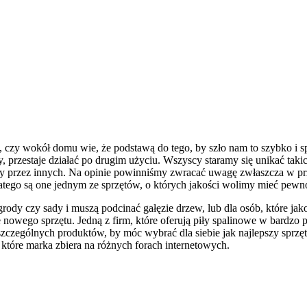
czy wokół domu wie, że podstawą do tego, by szło nam to szybko i spr
 przestaje działać po drugim użyciu. Wszyscy staramy się unikać takich
lecany przez innych. Na opinie powinniśmy zwracać uwagę zwłaszcza w
dlatego są one jednym ze sprzętów, o których jakości wolimy mieć pewn
grody czy sady i muszą podcinać gałęzie drzew, lub dla osób, które jak
 nowego sprzętu. Jedną z firm, które oferują piły spalinowe w bardzo 
szczególnych produktów, by móc wybrać dla siebie jak najlepszy sprzęt.
które marka zbiera na różnych forach internetowych.