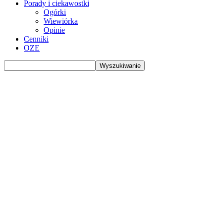
Porady i ciekawostki
Ogórki
Wiewiórka
Opinie
Cenniki
OZE