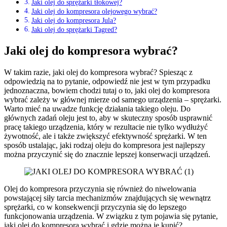
Jaki olej do sprężarki tłokowej?
Jaki olej do kompresora olejowego wybrać?
Jaki olej do kompresora Jula?
Jaki olej do sprężarki Tagred?
Jaki olej do kompresora wybrać?
W takim razie, jaki olej do kompresora wybrać? Spiesząc z
odpowiedzią na to pytanie, odpowiedź nie jest w tym przypadku
jednoznaczna, bowiem chodzi tutaj o to, jaki olej do kompresora
wybrać zależy w głównej mierze od samego urządzenia – sprężarki.
Warto mieć na uwadze funkcję działania takiego oleju. Do
głównych zadań oleju jest to, aby w skuteczny sposób usprawnić
pracę takiego urządzenia, który w rezultacie nie tylko wydłużyć
żywotność, ale i także zwiększyć efektywność sprężarki. W ten
sposób ustalając, jaki rodzaj oleju do kompresora jest najlepszy
można przyczynić się do znacznie lepszej konserwacji urządzeń.
Olej do kompresora przyczynia się również do niwelowania
powstającej siły tarcia mechanizmów znajdujących się wewnątrz
sprężarki, co w konsekwencji przyczynia się do lepszego
funkcjonowania urządzenia. W związku z tym pojawia się pytanie,
jaki olej do kompresora wybrać i gdzie można je kupić?