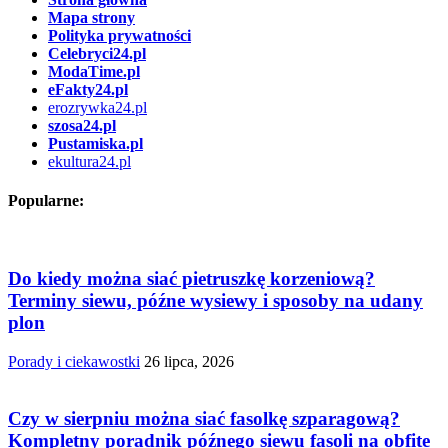
Mapa strony
Polityka prywatności
Celebryci24.pl
ModaTime.pl
eFakty24.pl
erozrywka24.pl
szosa24.pl
Pustamiska.pl
ekultura24.pl
Popularne:
Do kiedy można siać pietruszkę korzeniową?
Terminy siewu, późne wysiewy i sposoby na udany
plon
Porady i ciekawostki
26 lipca, 2026
Czy w sierpniu można siać fasolkę szparagową?
Kompletny poradnik późnego siewu fasoli na obfite