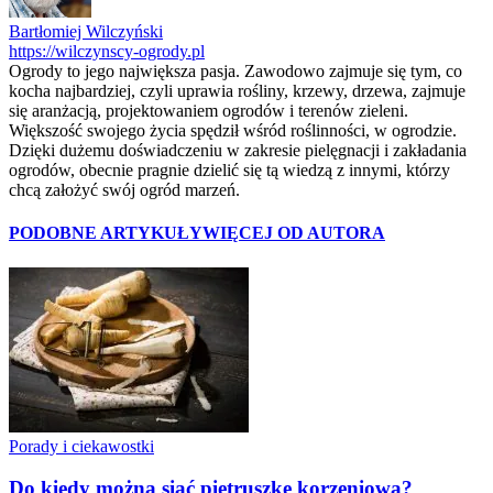
Bartłomiej Wilczyński
https://wilczynscy-ogrody.pl
Ogrody to jego największa pasja. Zawodowo zajmuje się tym, co
kocha najbardziej, czyli uprawia rośliny, krzewy, drzewa, zajmuje
się aranżacją, projektowaniem ogrodów i terenów zieleni.
Większość swojego życia spędził wśród roślinności, w ogrodzie.
Dzięki dużemu doświadczeniu w zakresie pielęgnacji i zakładania
ogrodów, obecnie pragnie dzielić się tą wiedzą z innymi, którzy
chcą założyć swój ogród marzeń.
PODOBNE ARTYKUŁY
WIĘCEJ OD AUTORA
Porady i ciekawostki
Do kiedy można siać pietruszkę korzeniową?