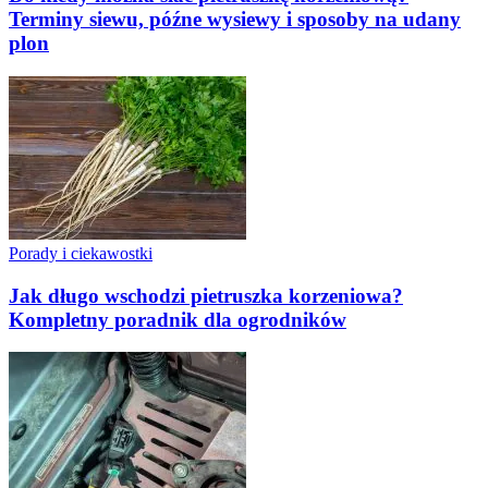
Terminy siewu, późne wysiewy i sposoby na udany
plon
Porady i ciekawostki
Jak długo wschodzi pietruszka korzeniowa?
Kompletny poradnik dla ogrodników