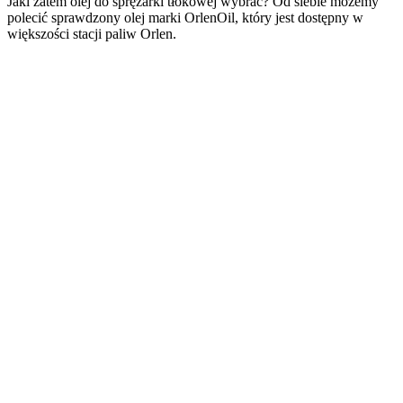
Jaki zatem olej do sprężarki tłokowej wybrać? Od siebie możemy
polecić sprawdzony olej marki OrlenOil, który jest dostępny w
większości stacji paliw Orlen.