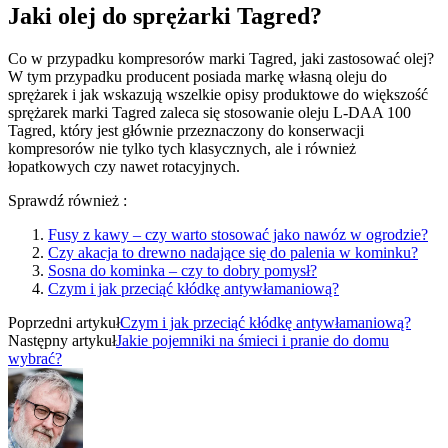
Jaki olej do sprężarki Tagred?
Co w przypadku kompresorów marki Tagred, jaki zastosować olej?
W tym przypadku producent posiada markę własną oleju do
sprężarek i jak wskazują wszelkie opisy produktowe do większość
sprężarek marki Tagred zaleca się stosowanie oleju L-DAA 100
Tagred, który jest głównie przeznaczony do konserwacji
kompresorów nie tylko tych klasycznych, ale i również
łopatkowych czy nawet rotacyjnych.
Sprawdź również :
Fusy z kawy – czy warto stosować jako nawóz w ogrodzie?
Czy akacja to drewno nadające się do palenia w kominku?
Sosna do kominka – czy to dobry pomysł?
Czym i jak przeciąć kłódkę antywłamaniową?
Poprzedni artykuł
Czym i jak przeciąć kłódkę antywłamaniową?
Następny artykuł
Jakie pojemniki na śmieci i pranie do domu
wybrać?