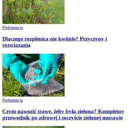
Pielęgnacja
Dlaczego rozplenica nie kwitnie? Przyczyny i
rozwiązania
Pielęgnacja
Czym nawozić trawę, żeby była zielona? Kompletny
przewodnik po zdrowej i soczyście zielonej murawie