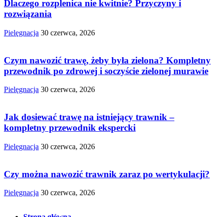
Dlaczego rozplenica nie kwitnie? Przyczyny i
rozwiązania
Pielęgnacja
30 czerwca, 2026
Czym nawozić trawę, żeby była zielona? Kompletny
przewodnik po zdrowej i soczyście zielonej murawie
Pielęgnacja
30 czerwca, 2026
Jak dosiewać trawę na istniejący trawnik –
kompletny przewodnik ekspercki
Pielęgnacja
30 czerwca, 2026
Czy można nawozić trawnik zaraz po wertykulacji?
Pielęgnacja
30 czerwca, 2026
Strona główna