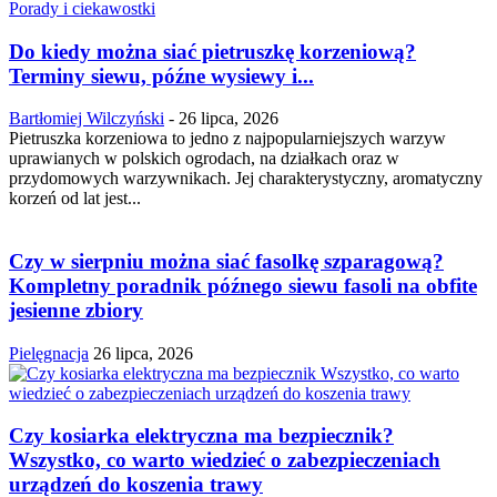
Porady i ciekawostki
Do kiedy można siać pietruszkę korzeniową?
Terminy siewu, późne wysiewy i...
Bartłomiej Wilczyński
-
26 lipca, 2026
Pietruszka korzeniowa to jedno z najpopularniejszych warzyw
uprawianych w polskich ogrodach, na działkach oraz w
przydomowych warzywnikach. Jej charakterystyczny, aromatyczny
korzeń od lat jest...
Czy w sierpniu można siać fasolkę szparagową?
Kompletny poradnik późnego siewu fasoli na obfite
jesienne zbiory
Pielęgnacja
26 lipca, 2026
Czy kosiarka elektryczna ma bezpiecznik?
Wszystko, co warto wiedzieć o zabezpieczeniach
urządzeń do koszenia trawy