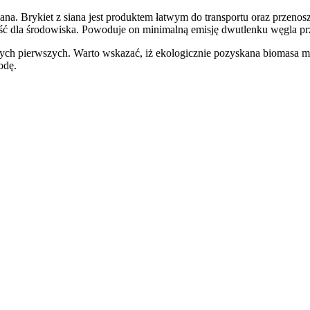
siana. Brykiet z siana jest produktem łatwym do transportu oraz prze
zność dla środowiska. Powoduje on minimalną emisję dwutlenku węgla pr
t tych pierwszych. Warto wskazać, iż ekologicznie pozyskana biomasa m
rodę.