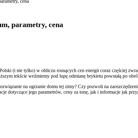
parametry, cena
rum, parametry, cena
ski (i nie tylko) w obliczu rosnących cen energii coraz częściej zwr
niższym tekście weźmiemy pod lupę odmianę brykietu powstałą po obró
rozwiązanie na ogrzanie domu tej zimy? Czy pozwoli na zaoszczędzeni
je dotyczące jego parametrów, ceny za tonę, jak i informacje jak prz