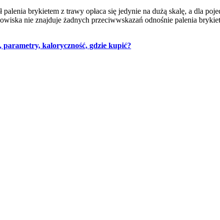
ł palenia brykietem z trawy opłaca się jedynie na dużą skalę, a dla po
odowiska nie znajduje żadnych przeciwwskazań odnośnie palenia bryki
m, parametry, kaloryczność, gdzie kupić?