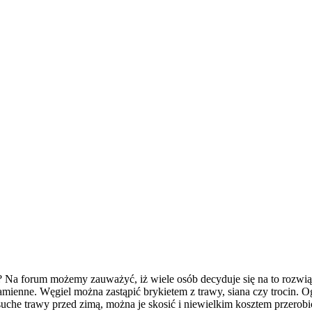
wy? Na forum możemy zauważyć, iż wiele osób decyduje się na to rozw
iezamienne. Węgiel można zastąpić brykietem z trawy, siana czy trocin. 
che trawy przed zimą, można je skosić i niewielkim kosztem przerobić