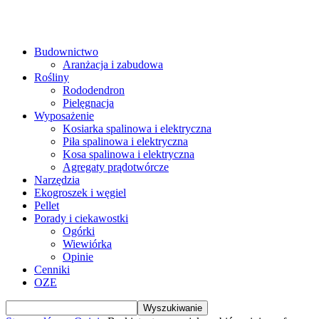
Budownictwo
Aranżacja i zabudowa
Rośliny
Rododendron
Pielęgnacja
Wyposażenie
Kosiarka spalinowa i elektryczna
Piła spalinowa i elektryczna
Kosa spalinowa i elektryczna
Agregaty prądotwórcze
Narzędzia
Ekogroszek i węgiel
Pellet
Porady i ciekawostki
Ogórki
Wiewiórka
Opinie
Cenniki
OZE