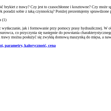
bić brykiet z trawy? Czy jest to czasochłonne i kosztowne? Czy może 
ek poradzi sobie z taką czynnością? Poniżej prezentujemy sprawdzone
z wytłaczanie, jak i formowanie przy pomocy prasy hydraulicznej. W 
surowca, co przyczynia się następnie do powstania charakterystyczne
u z trawy można posłużyć się zwykłą domową maszynką do mięsa, a na
t, parametry, kaloryczność, cena