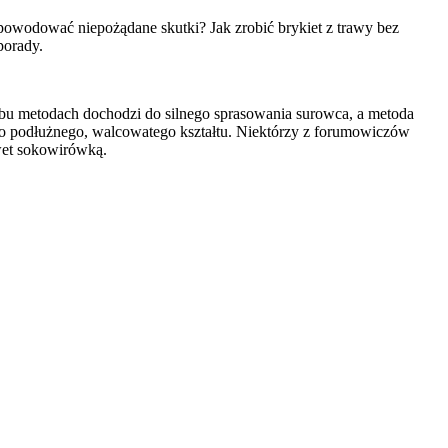
spowodować niepożądane skutki? Jak zrobić brykiet z trawy bez
 porady.
obu metodach dochodzi do silnego sprasowania surowca, a metoda
go podłużnego, walcowatego kształtu. Niektórzy z forumowiczów
wet sokowirówką.