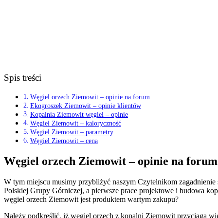
Spis treści
Węgiel orzech Ziemowit – opinie na forum
Ekogroszek Ziemowit – opinie klientów
Kopalnia Ziemowit węgiel – opinie
Węgiel Ziemowit – kaloryczność
Węgiel Ziemowit – parametry
Węgiel Ziemowit – cena
Węgiel orzech Ziemowit – opinie na forum
W tym miejscu musimy przybliżyć naszym Czytelnikom zagadnienie 
Polskiej Grupy Górniczej, a pierwsze prace projektowe i budowa kopa
węgiel orzech Ziemowit jest produktem wartym zakupu?
Należy podkreślić, iż węgiel orzech z kopalni Ziemowit przyciąga w