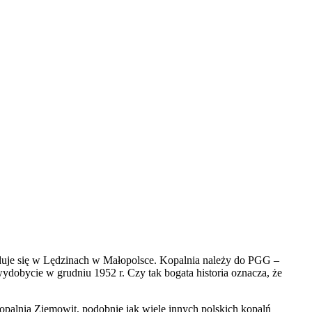
uje się w Lędzinach w Małopolsce. Kopalnia należy do PGG –
ydobycie w grudniu 1952 r. Czy tak bogata historia oznacza, że
opalnia Ziemowit, podobnie jak wiele innych polskich kopalń