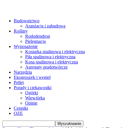
Budownictwo
Aranżacja i zabudowa
Rośliny
Rododendron
Pielęgnacja
Wyposażenie
Kosiarka spalinowa i elektryczna
Piła spalinowa i elektryczna
Kosa spalinowa i elektryczna
Agregaty prądotwórcze
Narzędzia
Ekogroszek i węgiel
Pellet
Porady i ciekawostki
Ogórki
Wiewiórka
Opinie
Cenniki
OZE