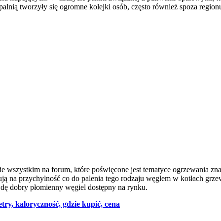
nią tworzyły się ogromne kolejki osób, często również spoza region
e wszystkim na forum, które poświęcone jest tematyce ogrzewania zna
zują na przychylność co do palenia tego rodzaju węglem w kotłach grz
awdę dobry płomienny węgiel dostępny na rynku.
try, kaloryczność, gdzie kupić, cena