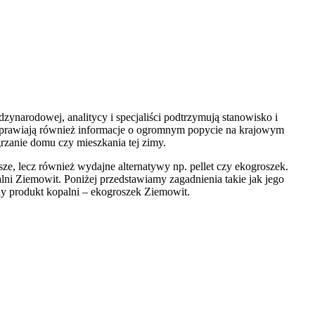
dzynarodowej, analitycy i specjaliści podtrzymują stanowisko i
 poprawiają również informacje o ogromnym popycie na krajowym
rzanie domu czy mieszkania tej zimy.
ze, lecz również wydajne alternatywy np. pellet czy ekogroszek.
i Ziemowit. Poniżej przedstawiamy zagadnienia takie jak jego
nny produkt kopalni – ekogroszek Ziemowit.