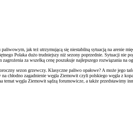
 paliwowym, jak też utrzymującą się niestabilną sytuacją na arenie mię
iętnego Polaka dużo trudniejszy niż sezony poprzednie. Sytuacji nie
zagrożenia za wszelką cenę poszukuje najlepszego rozwiązania na og
egoroczny sezon grzewczy. Klasyczne paliwo opałowe? A może jego tańs
 chłodno zagadnienie węgla Ziemowit czyli polskiego węgla z kopaln
o na temat węgla Ziemowit sądzą forumowicze, a także przedstawimy i