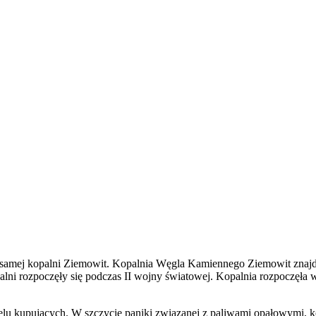
samej kopalni Ziemowit. Kopalnia Węgla Kamiennego Ziemowit znajd
lni rozpoczęły się podczas II wojny światowej. Kopalnia rozpoczęła w
ielu kupujących. W szczycie paniki związanej z paliwami opałowymi, k