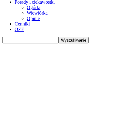
Porady i ciekawostki
Ogórki
Wiewiórka
Opinie
Cenniki
OZE