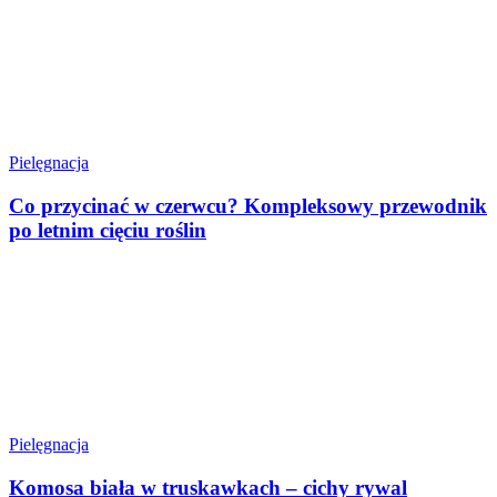
Pielęgnacja
Co przycinać w czerwcu? Kompleksowy przewodnik
po letnim cięciu roślin
Pielęgnacja
Komosa biała w truskawkach – cichy rywal