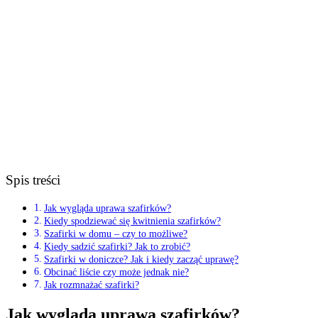
Spis treści
Jak wygląda uprawa szafirków?
Kiedy spodziewać się kwitnienia szafirków?
Szafirki w domu – czy to możliwe?
Kiedy sadzić szafirki? Jak to zrobić?
Szafirki w doniczce? Jak i kiedy zacząć uprawę?
Obcinać liście czy może jednak nie?
Jak rozmnażać szafirki?
Jak wygląda uprawa szafirków?