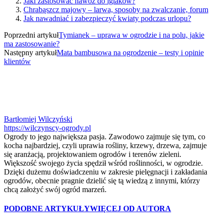
Jaki zastosować nawóz do iglaków?
Chrabąszcz majowy – larwa, sposoby na zwalczanie, forum
Jak nawadniać i zabezpieczyć kwiaty podczas urlopu?
Poprzedni artykuł
Tymianek – uprawa w ogrodzie i na polu, jakie
ma zastosowanie?
Następny artykuł
Mata bambusowa na ogrodzenie – testy i opinie
klientów
Bartłomiej Wilczyński
https://wilczynscy-ogrody.pl
Ogrody to jego największa pasja. Zawodowo zajmuje się tym, co
kocha najbardziej, czyli uprawia rośliny, krzewy, drzewa, zajmuje
się aranżacją, projektowaniem ogrodów i terenów zieleni.
Większość swojego życia spędził wśród roślinności, w ogrodzie.
Dzięki dużemu doświadczeniu w zakresie pielęgnacji i zakładania
ogrodów, obecnie pragnie dzielić się tą wiedzą z innymi, którzy
chcą założyć swój ogród marzeń.
PODOBNE ARTYKUŁY
WIĘCEJ OD AUTORA