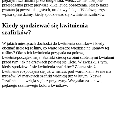
pięknymi szafirkami przez długie lata, wiedz, że nie lubią one
przesadzania przez pierwsze kilka lat od posadzenia. Jest to także
gwarancją powstania gęstych, urodziwych kęp. W dalszej części
wpisu sprawdzimy, kiedy spodziewać się kwitnienia szafirków.
Kiedy spodziewać się kwitnienia
szafirków?
W jakich miesiącach dochodzi do kwitnienia szafirków i kiedy
obcinać liście tej rośliny, co warto jeszcze wiedzieć nt. uprawy tej
rośliny? Okres ich kwitnienia przypada na połowę
kwietnia/początek maja. Szafirki cieszą swoimi subtelnymi kwiatami
przed tym, jak na drzewach pojawią się liście. W związku z tym,
kiedy spodziewać się kwitnienia szafirków? Zdarza się, że
kwitnienie rozpoczyna się już w marcu, pod warunkiem, że nie ma
mrozów. W marketach szafirki widnieją już w lutym. Nazwa
“szafirek” nie wzięła się bez przyczyny. Wszystko za sprawą
pięknego szafirowego koloru kwiatków.