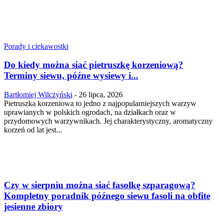
Porady i ciekawostki
Do kiedy można siać pietruszkę korzeniową?
Terminy siewu, późne wysiewy i...
Bartłomiej Wilczyński
-
26 lipca, 2026
Pietruszka korzeniowa to jedno z najpopularniejszych warzyw
uprawianych w polskich ogrodach, na działkach oraz w
przydomowych warzywnikach. Jej charakterystyczny, aromatyczny
korzeń od lat jest...
Czy w sierpniu można siać fasolkę szparagową?
Kompletny poradnik późnego siewu fasoli na obfite
jesienne zbiory