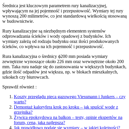
Średnica jest kluczowym parametrem rury kanalizacyjnej,
wpływającym na jej pojemność i przepustowość. Wymiary tej rury
wynoszą 200 milimetrów, co jest standardową wielkością stosowaną
w budownictwie.
Rury kanalizacyjne są niezbędnym elementem systemów
odprowadzania ścieków i wody opadowej z budynków. Ich
wymiary zależą od rodzaju budynku oraz ilości produkowanych
ścieków, co wpływa na ich pojemność i przepustowość.
Rura kanalizacyjna o średnicy ϕ200 mm posiada wymiary
zewnętrzne wynoszące około 226 mm oraz wewnętrzne około 200
mm. Taka rura nadaje się do zastosowania w większych budynkach,
gdzie ilość odpadów jest większa, np. w blokach mieszkalnych,
szkołach czy biurowcach.
Sprawdź również :
Koszty przeglądu pieca gazowego Viessmann i Junkers – czy
warto?
Demontaż kaloryfera krok po kroku – jak spuścić wodę z
grzejnika?
Żywica epoksydowa na balkon – testy, opinie ekspertów na
forum, cena, jaka najlepsza?
Jak prawidłowo podaje się wymiary – w jakiej kolejności?