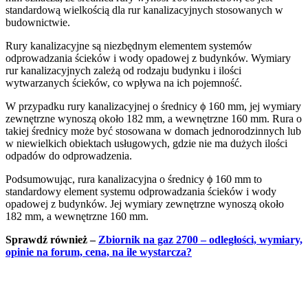
standardową wielkością dla rur kanalizacyjnych stosowanych w
budownictwie.
Rury kanalizacyjne są niezbędnym elementem systemów
odprowadzania ścieków i wody opadowej z budynków. Wymiary
rur kanalizacyjnych zależą od rodzaju budynku i ilości
wytwarzanych ścieków, co wpływa na ich pojemność.
W przypadku rury kanalizacyjnej o średnicy ϕ 160 mm, jej wymiary
zewnętrzne wynoszą około 182 mm, a wewnętrzne 160 mm. Rura o
takiej średnicy może być stosowana w domach jednorodzinnych lub
w niewielkich obiektach usługowych, gdzie nie ma dużych ilości
odpadów do odprowadzenia.
Podsumowując, rura kanalizacyjna o średnicy ϕ 160 mm to
standardowy element systemu odprowadzania ścieków i wody
opadowej z budynków. Jej wymiary zewnętrzne wynoszą około
182 mm, a wewnętrzne 160 mm.
Sprawdź również –
Zbiornik na gaz 2700 – odległości, wymiary,
opinie na forum, cena, na ile wystarcza?