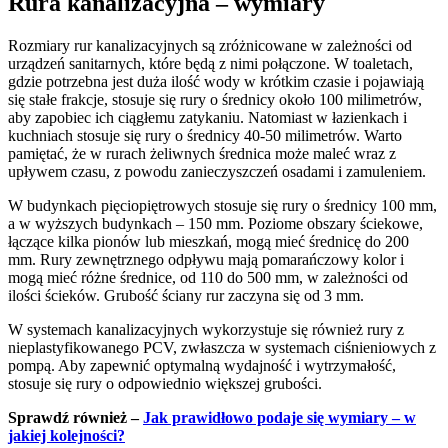
Rura kanalizacyjna – wymiary
Rozmiary rur kanalizacyjnych są zróżnicowane w zależności od
urządzeń sanitarnych, które będą z nimi połączone. W toaletach,
gdzie potrzebna jest duża ilość wody w krótkim czasie i pojawiają
się stałe frakcje, stosuje się rury o średnicy około 100 milimetrów,
aby zapobiec ich ciągłemu zatykaniu. Natomiast w łazienkach i
kuchniach stosuje się rury o średnicy 40-50 milimetrów. Warto
pamiętać, że w rurach żeliwnych średnica może maleć wraz z
upływem czasu, z powodu zanieczyszczeń osadami i zamuleniem.
W budynkach pięciopiętrowych stosuje się rury o średnicy 100 mm,
a w wyższych budynkach – 150 mm. Poziome obszary ściekowe,
łączące kilka pionów lub mieszkań, mogą mieć średnicę do 200
mm. Rury zewnętrznego odpływu mają pomarańczowy kolor i
mogą mieć różne średnice, od 110 do 500 mm, w zależności od
ilości ścieków. Grubość ściany rur zaczyna się od 3 mm.
W systemach kanalizacyjnych wykorzystuje się również rury z
nieplastyfikowanego PCV, zwłaszcza w systemach ciśnieniowych z
pompą. Aby zapewnić optymalną wydajność i wytrzymałość,
stosuje się rury o odpowiednio większej grubości.
Sprawdź również –
Jak prawidłowo podaje się wymiary – w
jakiej kolejności?