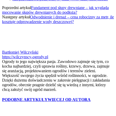
Poprzedni artykuł
Fundament pod słupy drewniane – jak wygląda
mocowanie słupów drewnianych do podłoża?
Następny artykuł
Odwodnienie i drenaż – cena robocizny za metr, ile
kosztuje odprowadzenie wody deszczowej?
Bartłomiej Wilczyński
https://wilczynscy-ogrody.pl
Ogrody to jego największa pasja. Zawodowo zajmuje się tym, co
kocha najbardziej, czyli uprawia rośliny, krzewy, drzewa, zajmuje
się aranżacją, projektowaniem ogrodów i terenów zieleni.
Większość swojego życia spędził wśród roślinności, w ogrodzie.
Dzięki dużemu doświadczeniu w zakresie pielęgnacji i zakładania
ogrodów, obecnie pragnie dzielić się tą wiedzą z innymi, którzy
chcą założyć swój ogród marzeń.
PODOBNE ARTYKUŁY
WIĘCEJ OD AUTORA