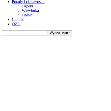
Porady i ciekawostki
Ogórki
Wiewiórka
Opinie
Cenniki
OZE