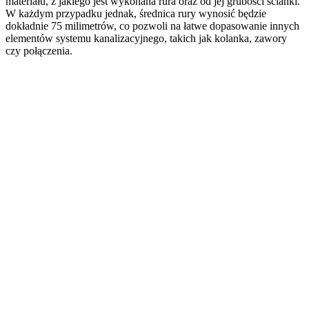
materiału, z jakiego jest wykonana rura oraz od jej grubości ścianki.
W każdym przypadku jednak, średnica rury wynosić będzie
dokładnie 75 milimetrów, co pozwoli na łatwe dopasowanie innych
elementów systemu kanalizacyjnego, takich jak kolanka, zawory
czy połączenia.