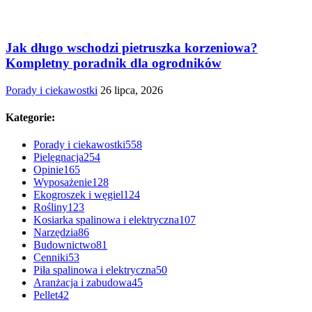
Jak długo wschodzi pietruszka korzeniowa?
Kompletny poradnik dla ogrodników
Porady i ciekawostki
26 lipca, 2026
Kategorie:
Porady i ciekawostki
558
Pielęgnacja
254
Opinie
165
Wyposażenie
128
Ekogroszek i węgiel
124
Rośliny
123
Kosiarka spalinowa i elektryczna
107
Narzędzia
86
Budownictwo
81
Cenniki
53
Piła spalinowa i elektryczna
50
Aranżacja i zabudowa
45
Pellet
42