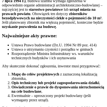
7 lipca 1994 r.)
, budowa szamba wymaga zgłoszenia w
odpowiednim organie administracji architektoniczno-budowlanej –
najczęściej jest to
starostwo powiatowe
lub
urząd miasta na
prawach powiatu
. Obowiązek ten dotyczy
zbiorników
bezodpływowych na nieczystości ciekłe o pojemności do 10 m³
.
Jeśli planowany zbiornik ma większą pojemność, konieczne będzie
uzyskanie pozwolenia na budowę
.
Najważniejsze akty prawne:
Ustawa Prawo budowlane (Dz.U. 1994 Nr 89 poz. 414)
Ustawa o utrzymaniu czystości i porządku w gminach
Rozporządzenie Ministra Infrastruktury ws. warunków
technicznych budynków i ich usytuowania
Aby skutecznie dokonać zgłoszenia, inwestor musi przygotować:
Mapę do celów projektowych
z zaznaczoną lokalizacją
zbiornika,
Opis techniczny lub projekt zagospodarowania działki
,
Oświadczenie o prawie do dysponowania nieruchomością
na cele budowlane
,
Ewentualnie – uproszczony projekt budowlany (jeśli
wymagany przez urząd).