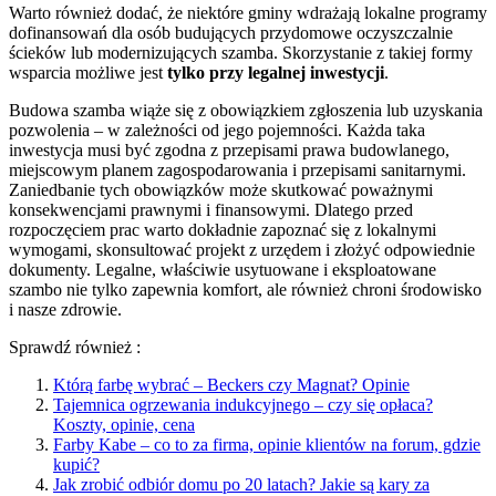
Warto również dodać, że niektóre gminy wdrażają lokalne programy
dofinansowań dla osób budujących przydomowe oczyszczalnie
ścieków lub modernizujących szamba. Skorzystanie z takiej formy
wsparcia możliwe jest
tylko przy legalnej inwestycji
.
Budowa szamba wiąże się z obowiązkiem zgłoszenia lub uzyskania
pozwolenia – w zależności od jego pojemności. Każda taka
inwestycja musi być zgodna z przepisami prawa budowlanego,
miejscowym planem zagospodarowania i przepisami sanitarnymi.
Zaniedbanie tych obowiązków może skutkować poważnymi
konsekwencjami prawnymi i finansowymi. Dlatego przed
rozpoczęciem prac warto dokładnie zapoznać się z lokalnymi
wymogami, skonsultować projekt z urzędem i złożyć odpowiednie
dokumenty. Legalne, właściwie usytuowane i eksploatowane
szambo nie tylko zapewnia komfort, ale również chroni środowisko
i nasze zdrowie.
Sprawdź również :
Którą farbę wybrać – Beckers czy Magnat? Opinie
Tajemnica ogrzewania indukcyjnego – czy się opłaca?
Koszty, opinie, cena
Farby Kabe – co to za firma, opinie klientów na forum, gdzie
kupić?
Jak zrobić odbiór domu po 20 latach? Jakie są kary za