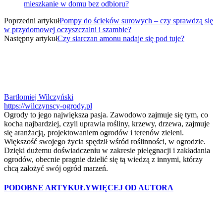
mieszkanie w domu bez odbioru?
Poprzedni artykuł
Pompy do ścieków surowych – czy sprawdzą się
w przydomowej oczyszczalni i szambie?
Następny artykuł
Czy siarczan amonu nadaje się pod tuje?
Bartłomiej Wilczyński
https://wilczynscy-ogrody.pl
Ogrody to jego największa pasja. Zawodowo zajmuje się tym, co
kocha najbardziej, czyli uprawia rośliny, krzewy, drzewa, zajmuje
się aranżacją, projektowaniem ogrodów i terenów zieleni.
Większość swojego życia spędził wśród roślinności, w ogrodzie.
Dzięki dużemu doświadczeniu w zakresie pielęgnacji i zakładania
ogrodów, obecnie pragnie dzielić się tą wiedzą z innymi, którzy
chcą założyć swój ogród marzeń.
PODOBNE ARTYKUŁY
WIĘCEJ OD AUTORA