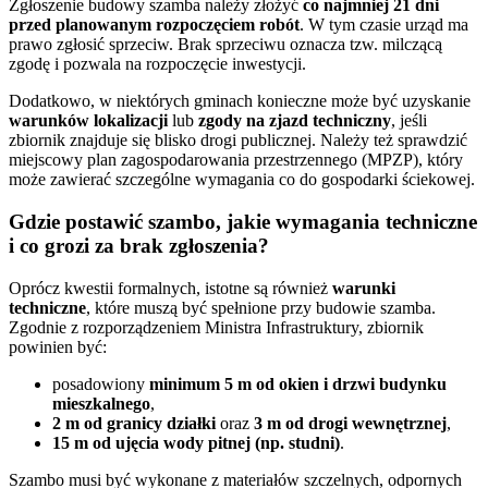
Zgłoszenie budowy szamba należy złożyć
co najmniej 21 dni
przed planowanym rozpoczęciem robót
. W tym czasie urząd ma
prawo zgłosić sprzeciw. Brak sprzeciwu oznacza tzw. milczącą
zgodę i pozwala na rozpoczęcie inwestycji.
Dodatkowo, w niektórych gminach konieczne może być uzyskanie
warunków lokalizacji
lub
zgody na zjazd techniczny
, jeśli
zbiornik znajduje się blisko drogi publicznej. Należy też sprawdzić
miejscowy plan zagospodarowania przestrzennego (MPZP), który
może zawierać szczególne wymagania co do gospodarki ściekowej.
Gdzie postawić szambo, jakie wymagania techniczne
i co grozi za brak zgłoszenia?
Oprócz kwestii formalnych, istotne są również
warunki
techniczne
, które muszą być spełnione przy budowie szamba.
Zgodnie z rozporządzeniem Ministra Infrastruktury, zbiornik
powinien być:
posadowiony
minimum 5 m od okien i drzwi budynku
mieszkalnego
,
2 m od granicy działki
oraz
3 m od drogi wewnętrznej
,
15 m od ujęcia wody pitnej (np. studni)
.
Szambo musi być wykonane z materiałów szczelnych, odpornych