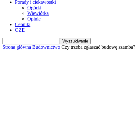
Porady i ciekawostki
Ogórki
Wiewiórka
Opinie
Cenniki
OZE
Strona główna
Budownictwo
Czy trzeba zgłaszać budowę szamba?