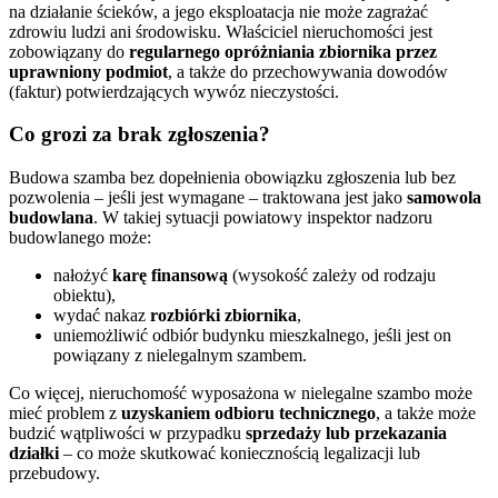
na działanie ścieków, a jego eksploatacja nie może zagrażać
zdrowiu ludzi ani środowisku. Właściciel nieruchomości jest
zobowiązany do
regularnego opróżniania zbiornika przez
uprawniony podmiot
, a także do przechowywania dowodów
(faktur) potwierdzających wywóz nieczystości.
Co grozi za brak zgłoszenia?
Budowa szamba bez dopełnienia obowiązku zgłoszenia lub bez
pozwolenia – jeśli jest wymagane – traktowana jest jako
samowola
budowlana
. W takiej sytuacji powiatowy inspektor nadzoru
budowlanego może:
nałożyć
karę finansową
(wysokość zależy od rodzaju
obiektu),
wydać nakaz
rozbiórki zbiornika
,
uniemożliwić odbiór budynku mieszkalnego, jeśli jest on
powiązany z nielegalnym szambem.
Co więcej, nieruchomość wyposażona w nielegalne szambo może
mieć problem z
uzyskaniem odbioru technicznego
, a także może
budzić wątpliwości w przypadku
sprzedaży lub przekazania
działki
– co może skutkować koniecznością legalizacji lub
przebudowy.