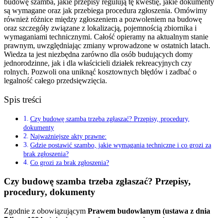
budowę szamba, jakie przepisy regulują tę kwestię, jakie dokumenty
są wymagane oraz jak przebiega procedura zgłoszenia. Omówimy
również różnice między zgłoszeniem a pozwoleniem na budowę
oraz szczegóły związane z lokalizacją, pojemnością zbiornika i
wymaganiami technicznymi. Całość opieramy na aktualnym stanie
prawnym, uwzględniając zmiany wprowadzone w ostatnich latach.
Wiedza ta jest niezbędna zarówno dla osób budujących domy
jednorodzinne, jak i dla właścicieli działek rekreacyjnych czy
rolnych. Pozwoli ona uniknąć kosztownych błędów i zadbać o
legalność całego przedsięwzięcia.
Spis treści
Czy budowę szamba trzeba zgłaszać? Przepisy, procedury,
dokumenty
Najważniejsze akty prawne:
Gdzie postawić szambo, jakie wymagania techniczne i co grozi za
brak zgłoszenia?
Co grozi za brak zgłoszenia?
Czy budowę szamba trzeba zgłaszać? Przepisy,
procedury, dokumenty
Zgodnie z obowiązującym
Prawem budowlanym (ustawa z dnia