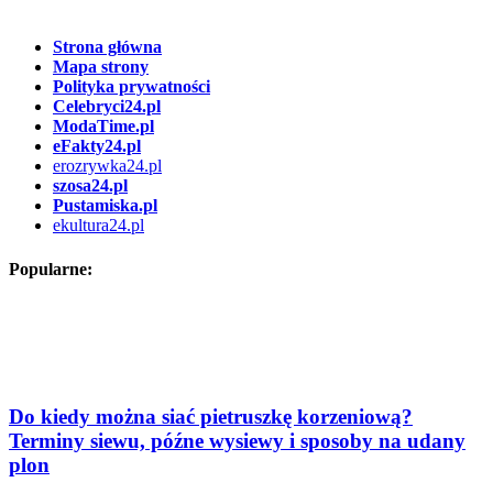
Strona główna
Mapa strony
Polityka prywatności
Celebryci24.pl
ModaTime.pl
eFakty24.pl
erozrywka24.pl
szosa24.pl
Pustamiska.pl
ekultura24.pl
Popularne:
Do kiedy można siać pietruszkę korzeniową?
Terminy siewu, późne wysiewy i sposoby na udany
plon