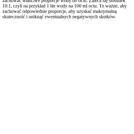
zachować właściwe proporcje wody do octu. Zaleca się stosunek
10:1, czyli na przykład 1 litr wody na 100 ml octu. To ważne, aby
zachować odpowiednie proporcje, aby uzyskać maksymalną
skuteczność i uniknąć ewentualnych negatywnych skutków.