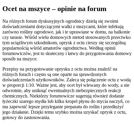
Ocet na mszyce – opinie na forum
Na różnych forum dyskusyjnych ogrodnicy dzielą się swoimi
doświadczeniami dotyczącymi walki z mszycami, które infekują
zarówno rośliny ogrodowe, jak i te uprawiane w domu, na balkonie
czy tarasie. Wśród wielu domowych metod stosowanych przeciwko
tym uciążliwym szkodnikom, oprysk z octu cieszy się szczególną
popularnością wśród amatorów ogrodnictwa. Według opinii
forumowiczów, jest to skuteczny i łatwy do przygotowania domowy
sposób na mszyce.
Przepisy na przygotowanie oprysku z octu można znaleźć na
różnych forach i często są one oparte na sprawdzonych
doświadczeniach użytkowników. Zaleca się połączenie octu z wodą
w proporcji 1:10. Ważne jest, aby ocet był wlewany do wody, a nie
odwrotnie, aby uniknąć ewentualnych niebezpiecznych reakcji
chemicznych. Niektórzy forumowicze sugerują również dodanie
łyżeczki szarego mydła lub kilku kropel płynu do mycia naczyń, co
ma zapewnić lepsze przyleganie preparatu do roślin i przedłużyć
jego działanie. Dzięki temu szybko można uzyskać oprysk z octu,
gotowy do zastosowania.