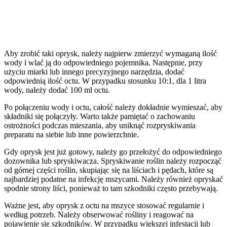
Aby zrobić taki oprysk, należy najpierw zmierzyć wymaganą ilość
wody i wlać ją do odpowiedniego pojemnika. Następnie, przy
użyciu miarki lub innego precyzyjnego narzędzia, dodać
odpowiednią ilość octu. W przypadku stosunku 10:1, dla 1 litra
wody, należy dodać 100 ml octu.
Po połączeniu wody i octu, całość należy dokładnie wymieszać, aby
składniki się połączyły. Warto także pamiętać o zachowaniu
ostrożności podczas mieszania, aby uniknąć rozpryskiwania
preparatu na siebie lub inne powierzchnie.
Gdy oprysk jest już gotowy, należy go przełożyć do odpowiedniego
dozownika lub spryskiwacza. Spryskiwanie roślin należy rozpocząć
od górnej części roślin, skupiając się na liściach i pędach, które są
najbardziej podatne na infekcję mszycami. Należy również opryskać
spodnie strony liści, ponieważ to tam szkodniki często przebywają.
Ważne jest, aby oprysk z octu na mszyce stosować regularnie i
według potrzeb. Należy obserwować rośliny i reagować na
pojawienie się szkodników. W przypadku większej infestacji lub