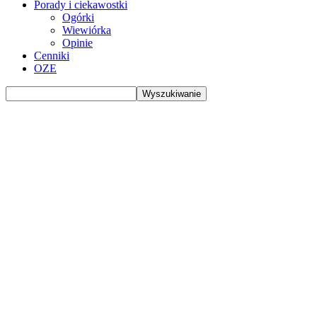
Porady i ciekawostki
Ogórki
Wiewiórka
Opinie
Cenniki
OZE