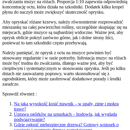
zwalczaniu mszyc na różach. Proporcja 1:10 zapewnia odpowiednią
koncentrację octu, która działa na szkodniki. Dodatek kilku kropel
płynu do naczyń może zwiększyć skuteczność oprysku.
Aby opryskać różane krzewy, należy równomiernie rozprowadzić
mieszankę na całej powierzchni rośliny, szczególnie skupiając się na
miejscach, gdzie mszyce są najbardziej widoczne. Ważne jest, aby
oprysk obficie pokrył zarówno górne, jak i dolne strony liści,
ponieważ to tam szkodniki często przebywają.
Należy pamiętać, że oprysk z octu na mszyce powinien być
stosowany regularnie i w razie potrzeby. Infestacja mszyc na różach
może być trudna do zwalczania, dlatego ważne jest, aby być
cierpliwym i systematycznym w stosowaniu oprysku. Jeśli po kilku
dniach nie zauważamy poprawy, warto skonsultować się z
ogrodnikiem, który może zaoferować dodatkowe porady i środki
zaradcze.
Sprawdź również :
Na jaką wysokość kosić trawnik – w upały, zimę i mokrą
trawę?
Uprawa ogórków na sznurkach – hodowla, jak wygląda
podwiązywanie?
Gdzie zgłosić niebezpieczne drzewa? Gotowy wniosek o
wycięcie i usunięcie drzewa zagrażającego