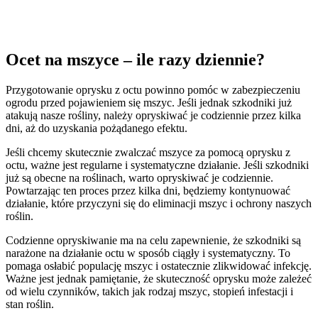
Ocet na mszyce – ile razy dziennie?
Przygotowanie oprysku z octu powinno pomóc w zabezpieczeniu
ogrodu przed pojawieniem się mszyc. Jeśli jednak szkodniki już
atakują nasze rośliny, należy opryskiwać je codziennie przez kilka
dni, aż do uzyskania pożądanego efektu.
Jeśli chcemy skutecznie zwalczać mszyce za pomocą oprysku z
octu, ważne jest regularne i systematyczne działanie. Jeśli szkodniki
już są obecne na roślinach, warto opryskiwać je codziennie.
Powtarzając ten proces przez kilka dni, będziemy kontynuować
działanie, które przyczyni się do eliminacji mszyc i ochrony naszych
roślin.
Codzienne opryskiwanie ma na celu zapewnienie, że szkodniki są
narażone na działanie octu w sposób ciągły i systematyczny. To
pomaga osłabić populację mszyc i ostatecznie zlikwidować infekcję.
Ważne jest jednak pamiętanie, że skuteczność oprysku może zależeć
od wielu czynników, takich jak rodzaj mszyc, stopień infestacji i
stan roślin.