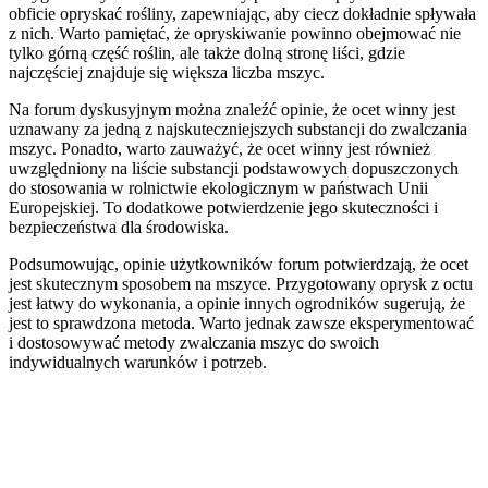
obficie opryskać rośliny, zapewniając, aby ciecz dokładnie spływała
z nich. Warto pamiętać, że opryskiwanie powinno obejmować nie
tylko górną część roślin, ale także dolną stronę liści, gdzie
najczęściej znajduje się większa liczba mszyc.
Na forum dyskusyjnym można znaleźć opinie, że ocet winny jest
uznawany za jedną z najskuteczniejszych substancji do zwalczania
mszyc. Ponadto, warto zauważyć, że ocet winny jest również
uwzględniony na liście substancji podstawowych dopuszczonych
do stosowania w rolnictwie ekologicznym w państwach Unii
Europejskiej. To dodatkowe potwierdzenie jego skuteczności i
bezpieczeństwa dla środowiska.
Podsumowując, opinie użytkowników forum potwierdzają, że ocet
jest skutecznym sposobem na mszyce. Przygotowany oprysk z octu
jest łatwy do wykonania, a opinie innych ogrodników sugerują, że
jest to sprawdzona metoda. Warto jednak zawsze eksperymentować
i dostosowywać metody zwalczania mszyc do swoich
indywidualnych warunków i potrzeb.