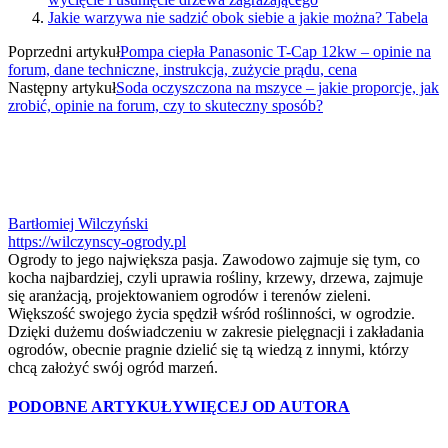
Jakie warzywa nie sadzić obok siebie a jakie można? Tabela
Poprzedni artykuł
Pompa ciepła Panasonic T-Cap 12kw – opinie na
forum, dane techniczne, instrukcja, zużycie prądu, cena
Następny artykuł
Soda oczyszczona na mszyce – jakie proporcje, jak
zrobić, opinie na forum, czy to skuteczny sposób?
Bartłomiej Wilczyński
https://wilczynscy-ogrody.pl
Ogrody to jego największa pasja. Zawodowo zajmuje się tym, co
kocha najbardziej, czyli uprawia rośliny, krzewy, drzewa, zajmuje
się aranżacją, projektowaniem ogrodów i terenów zieleni.
Większość swojego życia spędził wśród roślinności, w ogrodzie.
Dzięki dużemu doświadczeniu w zakresie pielęgnacji i zakładania
ogrodów, obecnie pragnie dzielić się tą wiedzą z innymi, którzy
chcą założyć swój ogród marzeń.
PODOBNE ARTYKUŁY
WIĘCEJ OD AUTORA