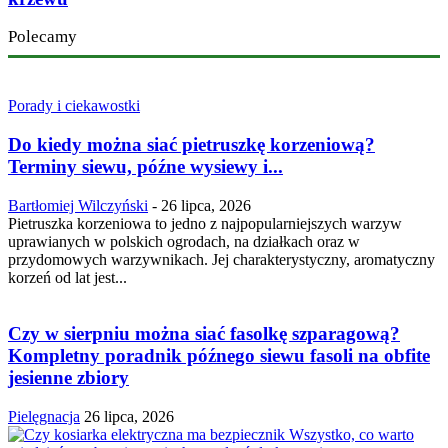
Polecamy
Porady i ciekawostki
Do kiedy można siać pietruszkę korzeniową?
Terminy siewu, późne wysiewy i...
Bartłomiej Wilczyński
-
26 lipca, 2026
Pietruszka korzeniowa to jedno z najpopularniejszych warzyw
uprawianych w polskich ogrodach, na działkach oraz w
przydomowych warzywnikach. Jej charakterystyczny, aromatyczny
korzeń od lat jest...
Czy w sierpniu można siać fasolkę szparagową?
Kompletny poradnik późnego siewu fasoli na obfite
jesienne zbiory
Pielęgnacja
26 lipca, 2026