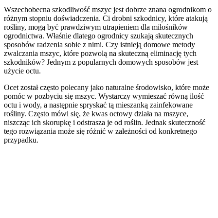
Wszechobecna szkodliwość mszyc jest dobrze znana ogrodnikom o
różnym stopniu doświadczenia. Ci drobni szkodnicy, które atakują
rośliny, mogą być prawdziwym utrapieniem dla miłośników
ogrodnictwa. Właśnie dlatego ogrodnicy szukają skutecznych
sposobów radzenia sobie z nimi. Czy istnieją domowe metody
zwalczania mszyc, które pozwolą na skuteczną eliminację tych
szkodników? Jednym z popularnych domowych sposobów jest
użycie octu.
Ocet został często polecany jako naturalne środowisko, które może
pomóc w pozbyciu się mszyc. Wystarczy wymieszać równą ilość
octu i wody, a następnie spryskać tą mieszanką zainfekowane
rośliny. Często mówi się, że kwas octowy działa na mszyce,
niszcząc ich skorupkę i odstrasza je od roślin. Jednak skuteczność
tego rozwiązania może się różnić w zależności od konkretnego
przypadku.