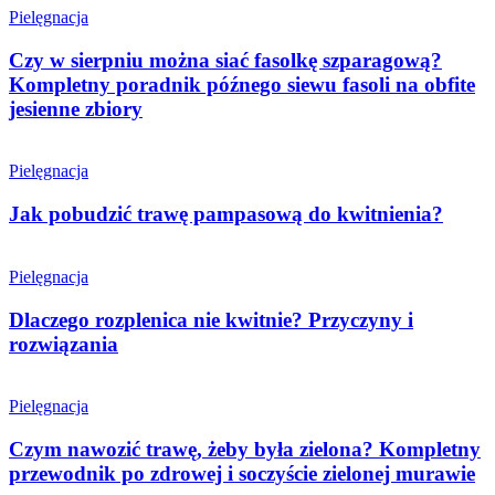
Pielęgnacja
Czy w sierpniu można siać fasolkę szparagową?
Kompletny poradnik późnego siewu fasoli na obfite
jesienne zbiory
Pielęgnacja
Jak pobudzić trawę pampasową do kwitnienia?
Pielęgnacja
Dlaczego rozplenica nie kwitnie? Przyczyny i
rozwiązania
Pielęgnacja
Czym nawozić trawę, żeby była zielona? Kompletny
przewodnik po zdrowej i soczyście zielonej murawie