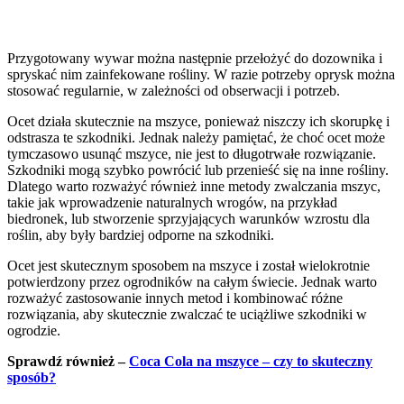
Przygotowany wywar można następnie przełożyć do dozownika i
spryskać nim zainfekowane rośliny. W razie potrzeby oprysk można
stosować regularnie, w zależności od obserwacji i potrzeb.
Ocet działa skutecznie na mszyce, ponieważ niszczy ich skorupkę i
odstrasza te szkodniki. Jednak należy pamiętać, że choć ocet może
tymczasowo usunąć mszyce, nie jest to długotrwałe rozwiązanie.
Szkodniki mogą szybko powrócić lub przenieść się na inne rośliny.
Dlatego warto rozważyć również inne metody zwalczania mszyc,
takie jak wprowadzenie naturalnych wrogów, na przykład
biedronek, lub stworzenie sprzyjających warunków wzrostu dla
roślin, aby były bardziej odporne na szkodniki.
Ocet jest skutecznym sposobem na mszyce i został wielokrotnie
potwierdzony przez ogrodników na całym świecie. Jednak warto
rozważyć zastosowanie innych metod i kombinować różne
rozwiązania, aby skutecznie zwalczać te uciążliwe szkodniki w
ogrodzie.
Sprawdź również –
Coca Cola na mszyce – czy to skuteczny
sposób?