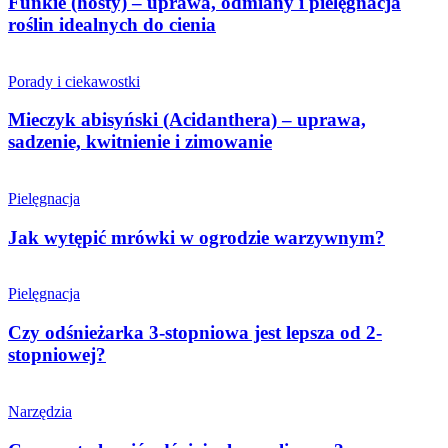
Funkie (hosty) – uprawa, odmiany i pielęgnacja
roślin idealnych do cienia
Porady i ciekawostki
Mieczyk abisyński (Acidanthera) – uprawa,
sadzenie, kwitnienie i zimowanie
Pielęgnacja
Jak wytępić mrówki w ogrodzie warzywnym?
Pielęgnacja
Czy odśnieżarka 3-stopniowa jest lepsza od 2-
stopniowej?
Narzędzia