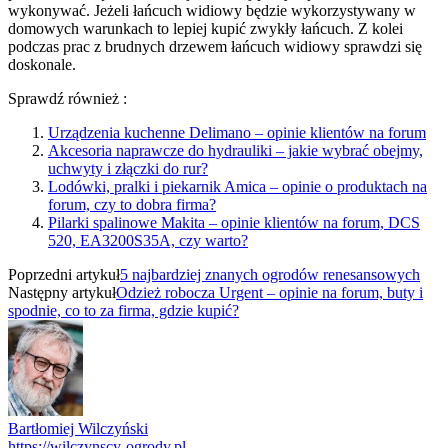
wykonywać. Jeżeli łańcuch widiowy będzie wykorzystywany w
domowych warunkach to lepiej kupić zwykły łańcuch. Z kolei
podczas prac z brudnych drzewem łańcuch widiowy sprawdzi się
doskonale.
Sprawdź również :
Urządzenia kuchenne Delimano – opinie klientów na forum
Akcesoria naprawcze do hydrauliki – jakie wybrać obejmy,
uchwyty i złączki do rur?
Lodówki, pralki i piekarnik Amica – opinie o produktach na
forum, czy to dobra firma?
Pilarki spalinowe Makita – opinie klientów na forum, DCS
520, EA3200S35A, czy warto?
Poprzedni artykuł
5 najbardziej znanych ogrodów renesansowych
Następny artykuł
Odzież robocza Urgent – opinie na forum, buty i
spodnie, co to za firma, gdzie kupić?
Bartłomiej Wilczyński
https://wilczynscy-ogrody.pl