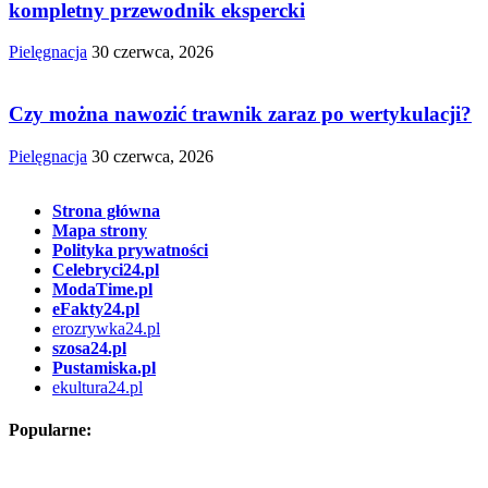
kompletny przewodnik ekspercki
Pielęgnacja
30 czerwca, 2026
Czy można nawozić trawnik zaraz po wertykulacji?
Pielęgnacja
30 czerwca, 2026
Strona główna
Mapa strony
Polityka prywatności
Celebryci24.pl
ModaTime.pl
eFakty24.pl
erozrywka24.pl
szosa24.pl
Pustamiska.pl
ekultura24.pl
Popularne: