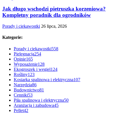
Jak długo wschodzi pietruszka korzeniowa?
Kompletny poradnik dla ogrodników
Porady i ciekawostki
26 lipca, 2026
Kategorie:
Porady i ciekawostki
558
Pielęgnacja
254
Opinie
165
Wyposażenie
128
Ekogroszek i węgiel
124
Rośliny
123
Kosiarka spalinowa i elektryczna
107
Narzędzia
86
Budownictwo
81
Cenniki
53
Piła spalinowa i elektryczna
50
Aranżacja i zabudowa
45
Pellet
42