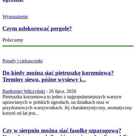
Wyposażenie
Czym udekorować pergolę?
Polecamy
Porady i ciekawostki
Do kiedy można siać pietruszkę korzeniową?
Terminy siewu, późne wysiewy i...
Bartłomiej Wilczyński
-
26 lipca, 2026
Pietruszka korzeniowa to jedno z najpopularniejszych warzyw
uprawianych w polskich ogrodach, na działkach oraz w
przydomowych warzywnikach. Jej charakterystyczny, aromatyczny
korzeń od lat jest...
Czy w sierpniu można siać fasolkę szparagową?