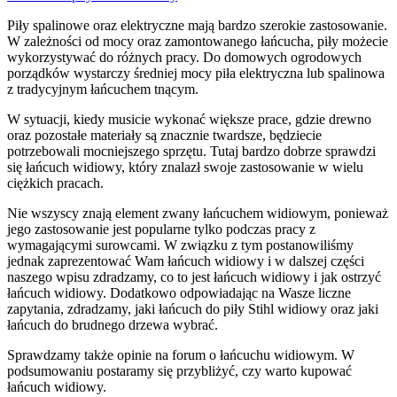
Piły spalinowe oraz elektryczne mają bardzo szerokie zastosowanie.
W zależności od mocy oraz zamontowanego łańcucha, piły możecie
wykorzystywać do różnych pracy. Do domowych ogrodowych
porządków wystarczy średniej mocy piła elektryczna lub spalinowa
z tradycyjnym łańcuchem tnącym.
W sytuacji, kiedy musicie wykonać większe prace, gdzie drewno
oraz pozostałe materiały są znacznie twardsze, będziecie
potrzebowali mocniejszego sprzętu. Tutaj bardzo dobrze sprawdzi
się łańcuch widiowy, który znalazł swoje zastosowanie w wielu
ciężkich pracach.
Nie wszyscy znają element zwany łańcuchem widiowym, ponieważ
jego zastosowanie jest popularne tylko podczas pracy z
wymagającymi surowcami. W związku z tym postanowiliśmy
jednak zaprezentować Wam łańcuch widiowy i w dalszej części
naszego wpisu zdradzamy, co to jest łańcuch widiowy i jak ostrzyć
łańcuch widiowy. Dodatkowo odpowiadając na Wasze liczne
zapytania, zdradzamy, jaki łańcuch do piły Stihl widiowy oraz jaki
łańcuch do brudnego drzewa wybrać.
Sprawdzamy także opinie na forum o łańcuchu widiowym. W
podsumowaniu postaramy się przybliżyć, czy warto kupować
łańcuch widiowy.