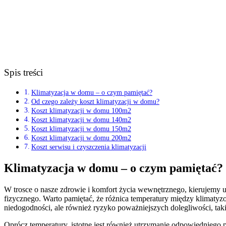
Spis treści
Klimatyzacja w domu – o czym pamiętać?
Od czego zależy koszt klimatyzacji w domu?
Koszt klimatyzacji w domu 100m2
Koszt klimatyzacji w domu 140m2
Koszt klimatyzacji w domu 150m2
Koszt klimatyzacji w domu 200m2
Koszt serwisu i czyszczenia klimatyzacji
Klimatyzacja w domu – o czym pamiętać?
W trosce o nasze zdrowie i komfort życia wewnętrznego, kierujemy u
fizycznego. Warto pamiętać, że różnica temperatury między klimatyz
niedogodności, ale również ryzyko poważniejszych dolegliwości, takic
Oprócz temperatury, istotne jest również utrzymanie odpowiednie