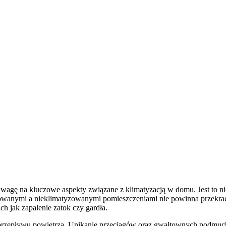
wagę na kluczowe aspekty związane z klimatyzacją w domu. Jest to nie
owanymi a nieklimatyzowanymi pomieszczeniami nie powinna przekraczać
h jak zapalenie zatok czy gardła.
go przepływu powietrza. Unikanie przeciągów oraz gwałtownych podm