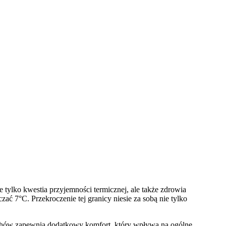
 tylko kwestia przyjemności termicznej, ale także zdrowia
 7°C. Przekroczenie tej granicy niesie za sobą nie tylko
uchów zapewnia dodatkowy komfort, który wpływa na ogólne