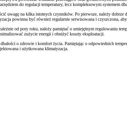
arzędziem do regulacji temperatury, lecz kompleksowym systemem dba
rócić uwagę na kilka istotnych czynników. Po pierwsze, należy dobrze
zacja powinna być również regularnie serwisowana i czyszczona, aby z
zależnie od pory roku, należy pamiętać o umiejętnym regulowaniu temp
malizować zużycie energii i obniżyć koszty eksploatacji.
dbałości o zdrowie i komfort życia. Pamiętając o odpowiednich temper
ojektowana i użytkowana klimatyzacja.