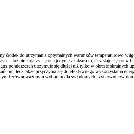
stępny środek do utrzymania optymalnych warunków temperaturowo-wi
ści. Już nie kojarzy się ona jedynie z luksusem, lecz staje się coraz
 pomieszczeń utrzymuje się dłużej niż tylko w okresie skrajnych upa
zkańcom, lecz także przyczynia się do efektywnego wykorzystania energ
rozsądnym i zrównoważonym wyborem dla świadomych użytkowników do