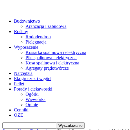
Budownictwo
Aranżacja i zabudowa
Rośliny
Rododendron
Pielęgnacja
Wyposażenie
Kosiarka spalinowa i elektryczna
Piła spalinowa i elektryczna
Kosa spalinowa i elektryczna
Agregaty prądotwórcze
Narzędzia
Ekogroszek i węgiel
Pellet
Porady i ciekawostki
Ogórki
Wiewiórka
Opinie
Cenniki
OZE