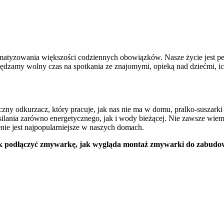
utomatyzowania większości codziennych obowiązków. Nasze życie jest
spędzamy wolny czas na spotkania ze znajomymi, opieką nad dziećmi, i
czny odkurzacz, który pracuje, jak nas nie ma w domu, pralko-suszar
lania zarówno energetycznego, jak i wody bieżącej. Nie zawsze wiemy,
nie jest najpopularniejsze w naszych domach.
k podłączyć zmywarkę, jak wygląda montaż zmywarki do zabudowy