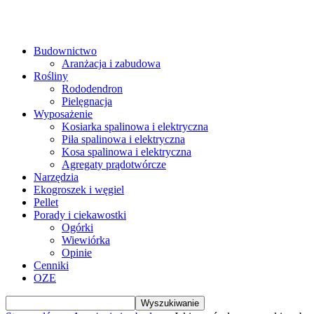
Budownictwo
Aranżacja i zabudowa
Rośliny
Rododendron
Pielęgnacja
Wyposażenie
Kosiarka spalinowa i elektryczna
Piła spalinowa i elektryczna
Kosa spalinowa i elektryczna
Agregaty prądotwórcze
Narzędzia
Ekogroszek i węgiel
Pellet
Porady i ciekawostki
Ogórki
Wiewiórka
Opinie
Cenniki
OZE