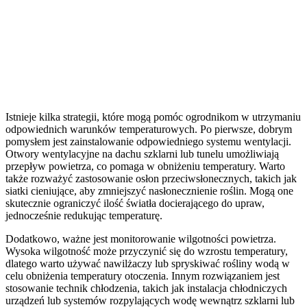
Istnieje kilka strategii, które mogą pomóc ogrodnikom w utrzymaniu
odpowiednich warunków temperaturowych. Po pierwsze, dobrym
pomysłem jest zainstalowanie odpowiedniego systemu wentylacji.
Otwory wentylacyjne na dachu szklarni lub tunelu umożliwiają
przepływ powietrza, co pomaga w obniżeniu temperatury. Warto
także rozważyć zastosowanie osłon przeciwsłonecznych, takich jak
siatki cieniujące, aby zmniejszyć nasłonecznienie roślin. Mogą one
skutecznie ograniczyć ilość światła docierającego do upraw,
jednocześnie redukując temperaturę.
Dodatkowo, ważne jest monitorowanie wilgotności powietrza.
Wysoka wilgotność może przyczynić się do wzrostu temperatury,
dlatego warto używać nawilżaczy lub spryskiwać rośliny wodą w
celu obniżenia temperatury otoczenia. Innym rozwiązaniem jest
stosowanie technik chłodzenia, takich jak instalacja chłodniczych
urządzeń lub systemów rozpylających wodę wewnątrz szklarni lub