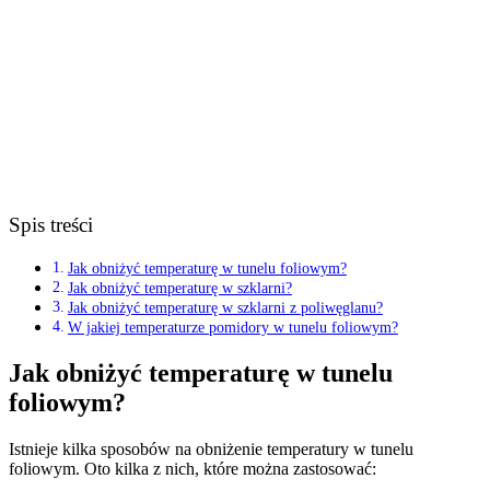
Spis treści
Jak obniżyć temperaturę w tunelu foliowym?
Jak obniżyć temperaturę w szklarni?
Jak obniżyć temperaturę w szklarni z poliwęglanu?
W jakiej temperaturze pomidory w tunelu foliowym?
Jak obniżyć temperaturę w tunelu
foliowym?
Istnieje kilka sposobów na obniżenie temperatury w tunelu
foliowym. Oto kilka z nich, które można zastosować: