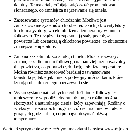
tkaniny. Te materiały odbijają większość promieniowania
słonecznego, co zmniejsza nagrzewanie się tunelu.
Zastosowanie systemów chłodzenia: Możliwe jest
zainstalowanie systemów chłodzenia, takich jak wentylatory
lub klimatyzatory, w celu obniżenia temperatury w tunelu
foliowym. Te urządzenia zapewniają stały przepływ
powietrza lub dostarczają chłodzone powietrze, co skutecznie
zmniejsza temperaturę.
Zmiana kształtu lub konstrukcji tunelu: Można rozważyć
zmianę kształtu tunelu foliowego na bardziej przepuszczalny
dla powietrza, co poprawi cyrkulację i obniży temperaturę.
Można również zastosować bardziej zaawansowane
konstrukcje, takie jak tunel z podwójnymi ściankami, które
izolują od nadmiernego nagrzewania się.
Wykorzystanie naturalnych cieni: Jeśli tunel foliowy jest
umieszczony w pobliżu drzew lub innych roślin, można
skorzystać z naturalnego cienia, który zapewniają. Rośliny o
większych rozmiarach mogą rzucić cień na tunel w trakcie
gorących godzin dnia, co pomaga utrzymać niższą
temperaturę.
Warto eksperymentować z różnymi metodami i dostosowywać je do