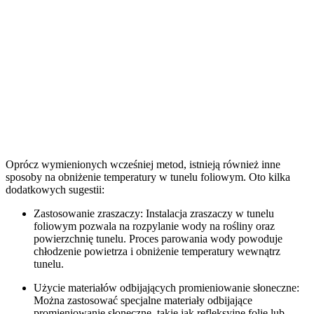
Oprócz wymienionych wcześniej metod, istnieją również inne
sposoby na obniżenie temperatury w tunelu foliowym. Oto kilka
dodatkowych sugestii:
Zastosowanie zraszaczy: Instalacja zraszaczy w tunelu
foliowym pozwala na rozpylanie wody na rośliny oraz
powierzchnię tunelu. Proces parowania wody powoduje
chłodzenie powietrza i obniżenie temperatury wewnątrz
tunelu.
Użycie materiałów odbijających promieniowanie słoneczne:
Można zastosować specjalne materiały odbijające
promieniowanie słoneczne, takie jak refleksyjne folie lub