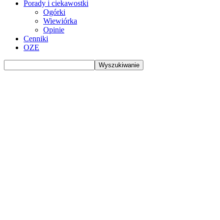
Porady i ciekawostki
Ogórki
Wiewiórka
Opinie
Cenniki
OZE