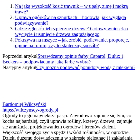
Na jaką wysokość kosić trawnik – w upały, zimę i mokrą
trawę?
Uprawa ogórków na sznurkach – hodowla, jak wygląda
podwiązywanie?
Gdzie zgłosić niebezpieczne drzewa? Gotowy wniosek o
wycięcie i usunięcie drzewa zagrażającego
Pokrzywa na mszyce – jak zrobić, podlewanie, proporcje,
opinie na forum, czy to skuteczny sposób?
Poprzedni artykuł
Sprawdzamy opinie farby Caparol, Dulux i
Beckers – podpowiadamy jaką farbę wybrać
Następny artykuł
Czy można podlewać pomidory wodą z mlekiem?
Bartłomiej Wilczyński
https://wilczynscy-ogrody.pl
Ogrody to jego największa pasja. Zawodowo zajmuje się tym, co
kocha najbardziej, czyli uprawia rośliny, krzewy, drzewa, zajmuje
się aranżacją, projektowaniem ogrodów i terenów zieleni.
Większość swojego życia spędził wśród roślinności, w ogrodzie.
Dzięki dużemu doświadczeniu w zakresie pielęgnacji i zakładania