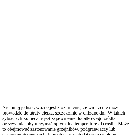
Niemniej jednak, ważne jest zrozumienie, że wietrzenie może
prowadzić do utraty ciepła, szczególnie w chłodne dni. W takich
sytuacjach konieczne jest zapewnienie dodatkowego źródła
ogrzewania, aby utrzymać optymalną temperaturę dla roślin. Może
to obejmować zastosowanie grzejników, podgrzewaczy lub
systemów grzewczych, które dostarczą dodatkowe ciepło w