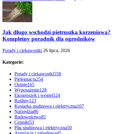
Jak długo wschodzi pietruszka korzeniowa?
Kompletny poradnik dla ogrodników
Porady i ciekawostki
26 lipca, 2026
Kategorie:
Porady i ciekawostki
558
Pielęgnacja
254
Opinie
165
Wyposażenie
128
Ekogroszek i węgiel
124
Rośliny
123
Kosiarka spalinowa i elektryczna
107
Narzędzia
86
Budownictwo
81
Cenniki
53
Piła spalinowa i elektryczna
50
Aranżacja i zabudowa
45