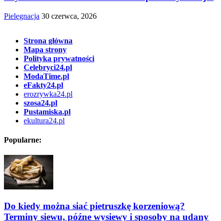
Pielęgnacja
30 czerwca, 2026
Strona główna
Mapa strony
Polityka prywatności
Celebryci24.pl
ModaTime.pl
eFakty24.pl
erozrywka24.pl
szosa24.pl
Pustamiska.pl
ekultura24.pl
Popularne:
Do kiedy można siać pietruszkę korzeniową?
Terminy siewu, późne wysiewy i sposoby na udany