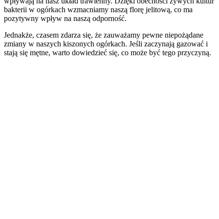
wpływają na nasz układ trawienny. Dzięki obecności żywych kultur
bakterii w ogórkach wzmacniamy naszą florę jelitową, co ma
pozytywny wpływ na naszą odporność.
Jednakże, czasem zdarza się, że zauważamy pewne niepożądane
zmiany w naszych kiszonych ogórkach. Jeśli zaczynają gazować i
stają się mętne, warto dowiedzieć się, co może być tego przyczyną.