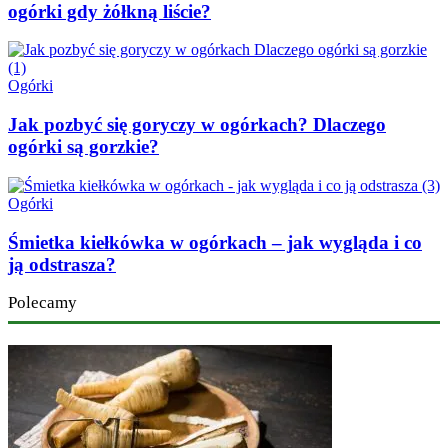
ogórki gdy żółkną liście?
Ogórki
Jak pozbyć się goryczy w ogórkach? Dlaczego
ogórki są gorzkie?
Ogórki
Śmietka kiełkówka w ogórkach – jak wygląda i co
ją odstrasza?
Polecamy