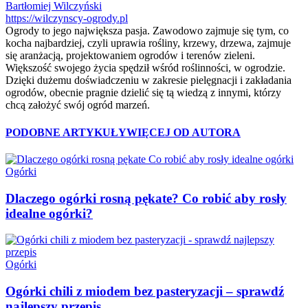
Bartłomiej Wilczyński
https://wilczynscy-ogrody.pl
Ogrody to jego największa pasja. Zawodowo zajmuje się tym, co
kocha najbardziej, czyli uprawia rośliny, krzewy, drzewa, zajmuje
się aranżacją, projektowaniem ogrodów i terenów zieleni.
Większość swojego życia spędził wśród roślinności, w ogrodzie.
Dzięki dużemu doświadczeniu w zakresie pielęgnacji i zakładania
ogrodów, obecnie pragnie dzielić się tą wiedzą z innymi, którzy
chcą założyć swój ogród marzeń.
PODOBNE ARTYKUŁY
WIĘCEJ OD AUTORA
Ogórki
Dlaczego ogórki rosną pękate? Co robić aby rosły
idealne ogórki?
Ogórki
Ogórki chili z miodem bez pasteryzacji – sprawdź
najlepszy przepis