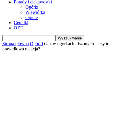
Porady i ciekawostki
Ogórki
Wiewiórka
Opinie
Cenniki
OZE
Strona główna
Ogórki
Gaz w ogórkach kiszonych – czy to
prawidłowa reakcja?