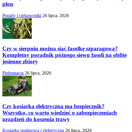
plon
Porady i ciekawostki
26 lipca, 2026
Czy w sierpniu można siać fasolkę szparagową?
Kompletny poradnik późnego siewu fasoli na obfite
jesienne zbiory
Pielęgnacja
26 lipca, 2026
Czy kosiarka elektryczna ma bezpiecznik?
Wszystko, co warto wiedzieć o zabezpieczeniach
urządzeń do koszenia trawy
Kosiarka spalinowa i elektryczna
26 lipca, 2026