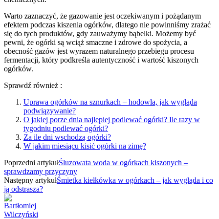
Warto zaznaczyć, że gazowanie jest oczekiwanym i pożądanym
efektem podczas kiszenia ogórków, dlatego nie powinniśmy zrażać
się do tych produktów, gdy zauważymy bąbelki. Możemy być
pewni, że ogórki są wciąż smaczne i zdrowe do spożycia, a
obecność gazów jest wyrazem naturalnego przebiegu procesu
fermentacji, który podkreśla autentyczność i wartość kiszonych
ogórków.
Sprawdź również :
Uprawa ogórków na sznurkach – hodowla, jak wygląda
podwiązywanie?
O jakiej porze dnia najlepiej podlewać ogórki? Ile razy w
tygodniu podlewać ogórki?
Za ile dni wschodzą ogórki?
W jakim miesiącu kisić ogórki na zimę?
Poprzedni artykuł
Śluzowata woda w ogórkach kiszonych –
sprawdzamy przyczyny
Następny artykuł
Śmietka kiełkówka w ogórkach – jak wygląda i co
ją odstrasza?