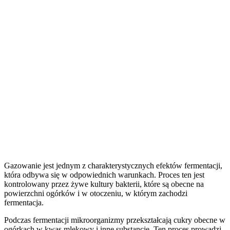
Gazowanie jest jednym z charakterystycznych efektów fermentacji,
która odbywa się w odpowiednich warunkach. Proces ten jest
kontrolowany przez żywe kultury bakterii, które są obecne na
powierzchni ogórków i w otoczeniu, w którym zachodzi
fermentacja.
Podczas fermentacji mikroorganizmy przekształcają cukry obecne w
ogórkach w kwas mlekowy i inne substancje. Ten proces prowadzi