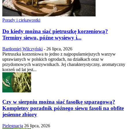
Porady i ciekawostki
Do kiedy można siać pietruszkę korzeniową?
Terminy siewu, późne wysiewy i...
Bartłomiej Wilczyński
-
26 lipca, 2026
Pietruszka korzeniowa to jedno z najpopularniejszych warzyw
uprawianych w polskich ogrodach, na działkach oraz w
przydomowych warzywnikach. Jej charakterystyczny, aromatyczny
korzeń od lat jest...
Czy w sierpniu można siać fasolkę szparagową?
Kompletny poradnik późnego siewu fasoli na obfite
jesienne zbiory
Pielęgnacja
26 lipca, 2026