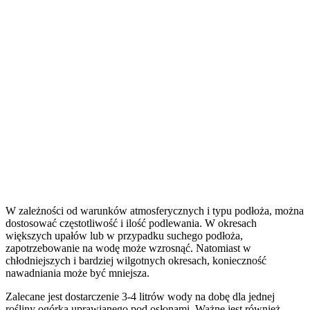
W zależności od warunków atmosferycznych i typu podłoża, można
dostosować częstotliwość i ilość podlewania. W okresach
większych upałów lub w przypadku suchego podłoża,
zapotrzebowanie na wodę może wzrosnąć. Natomiast w
chłodniejszych i bardziej wilgotnych okresach, konieczność
nawadniania może być mniejsza.
Zalecane jest dostarczenie 3-4 litrów wody na dobę dla jednej
rośliny ogórka uprawianego pod osłonami. Ważne jest również