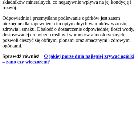
składników mineralnych, co negatywnie wpływa na jej kondycję i
rozwój.
Odpowiednie i przemyślane podlewanie ogórków jest zatem
niezbędne dla zapewnienia im optymalnych warunków wzrostu,
zdrowia i smaku. Dbałość o dostarczenie odpowiedniej ilości wody,
dostosowanej do potrzeb rośliny i warunków atmosferycznych,
pozwoli cieszyć się obfitymi plonami oraz smacznymi i zdrowymi
ogórkami.
Sprawdź również –
O jakiej porze dnia najlepiej zrywać ogórki
– rano czy wieczorem?