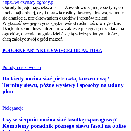
https://wilczynscy-ogrody.pl
Ogrody to jego największa pasja. Zawodowo zajmuje się tym, co
kocha najbardziej, czyli uprawia rośliny, krzewy, drzewa, zajmuje
się aranżacją, projektowaniem ogrodów i terenów zieleni.
Większość swojego życia spędził wśród roślinności, w ogrodzie.
Dzięki dużemu doświadczeniu w zakresie pielęgnacji i zakładania
ogrodów, obecnie pragnie dzielić się tą wiedzą z innymi, którzy
chcą założyć swój ogród marzeń.
PODOBNE ARTYKUŁY
WIĘCEJ OD AUTORA
Porady i ciekawostki
Do kiedy można siać pietruszkę korzeniową?
Terminy siewu, późne wysiewy i sposoby na udany
plon
Pielęgnacja
Czy w sierpniu można siać fasolkę szparagową?
Kompletny poradnik późnego siewu fasoli na obfite