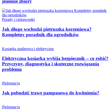
jesienne zbiory
Porady i ciekawostki
Jak długo wschodzi pietruszka korzeniowa?
Kompletny poradnik dla ogrodników
Kosiarka spalinowa i elektryczna
Elektryczna kosiarka wybija bezpiecznik – co robić?
Przyczyny, diagnostyka i skuteczne rozwiązania
problemu
Pielęgnacja
Jak pobudzić trawę pampasową do kwitnienia?
Pielęgnacja