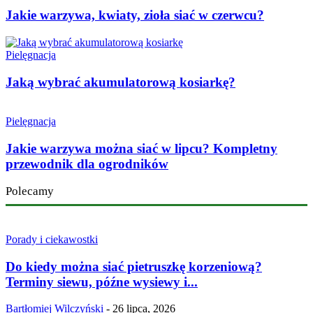
Jakie warzywa, kwiaty, zioła siać w czerwcu?
Pielęgnacja
Jaką wybrać akumulatorową kosiarkę?
Pielęgnacja
Jakie warzywa można siać w lipcu? Kompletny
przewodnik dla ogrodników
Polecamy
Porady i ciekawostki
Do kiedy można siać pietruszkę korzeniową?
Terminy siewu, późne wysiewy i...
Bartłomiej Wilczyński
-
26 lipca, 2026