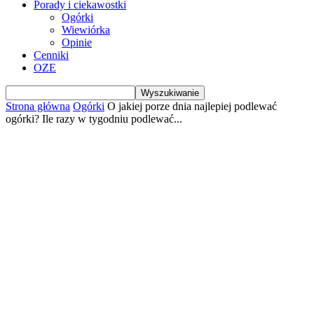
Porady i ciekawostki
Ogórki
Wiewiórka
Opinie
Cenniki
OZE
Strona główna
Ogórki
O jakiej porze dnia najlepiej podlewać
ogórki? Ile razy w tygodniu podlewać...