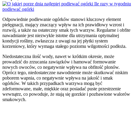
Odpowiednie podlewanie ogórków stanowi kluczowy element
pielęgnacji, mający znaczący wpływ na ich prawidłowy wzrost i
rozwój, a także na ostateczny smak tych warzyw. Regularne i obfite
nawadnianie jest niezwykle istotne dla utrzymania optymalnej
kondycji rośliny, zwłaszcza z uwagi na jej płytki system
korzeniowy, który wymaga stałego poziomu wilgotności podłoża.
Niedostateczna ilość wody, nawet w krótkim okresie, może
prowadzić do zrzucania zawiązków i hamować formowanie
nowych owoców, co negatywnie wpływa na obfitość plonów.
Oprócz tego, niedostateczne nawodnienie może skutkować niskim
poborem wapnia, co negatywnie wpływa na jakość i smak
ogórków. W takich przypadkach warzywa mogą być
zdeformowane, małe, miękkie oraz posiadać puste przestrzenie
wewnątrz, co powoduje, że stają się gorzkie i pozbawione walorów
smakowych.