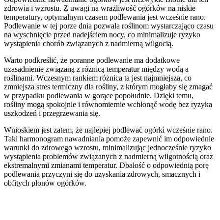
zdrowia i wzrostu. Z uwagi na wrażliwość ogórków na niskie
temperatury, optymalnym czasem podlewania jest wcześnie rano.
Podlewanie w tej porze dnia pozwala roślinom wystarczająco czasu
na wyschnięcie przed nadejściem nocy, co minimalizuje ryzyko
wystąpienia chorób związanych z nadmierną wilgocią.
Warto podkreślić, że poranne podlewanie ma dodatkowe
uzasadnienie związaną z różnicą temperatur między wodą a
roślinami. Wczesnym rankiem różnica ta jest najmniejsza, co
zmniejsza stres termiczny dla rośliny, z którym mogłaby się zmagać
w przypadku podlewania w gorące popołudnie. Dzięki temu,
rośliny mogą spokojnie i równomiernie wchłonąć wodę bez ryzyka
uszkodzeń i przegrzewania się.
Wnioskiem jest zatem, że najlepiej podlewać ogórki wcześnie rano.
Taki harmonogram nawadniania pomoże zapewnić im odpowiednie
warunki do zdrowego wzrostu, minimalizując jednocześnie ryzyko
wystąpienia problemów związanych z nadmierną wilgotnością oraz
ekstremalnymi zmianami temperatur. Dbałość o odpowiednią porę
podlewania przyczyni się do uzyskania zdrowych, smacznych i
obfitych plonów ogórków.