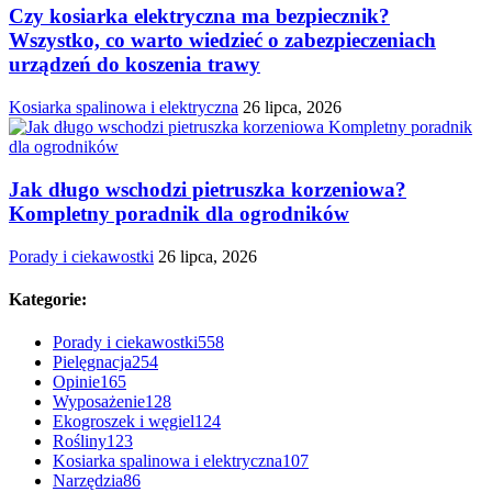
Czy kosiarka elektryczna ma bezpiecznik?
Wszystko, co warto wiedzieć o zabezpieczeniach
urządzeń do koszenia trawy
Kosiarka spalinowa i elektryczna
26 lipca, 2026
Jak długo wschodzi pietruszka korzeniowa?
Kompletny poradnik dla ogrodników
Porady i ciekawostki
26 lipca, 2026
Kategorie:
Porady i ciekawostki
558
Pielęgnacja
254
Opinie
165
Wyposażenie
128
Ekogroszek i węgiel
124
Rośliny
123
Kosiarka spalinowa i elektryczna
107
Narzędzia
86