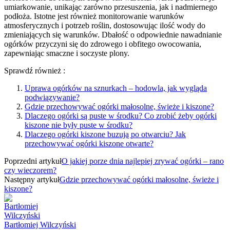
umiarkowanie, unikając zarówno przesuszenia, jak i nadmiernego
podłoża. Istotne jest również monitorowanie warunków
atmosferycznych i potrzeb roślin, dostosowując ilość wody do
zmieniających się warunków. Dbałość o odpowiednie nawadnianie
ogórków przyczyni się do zdrowego i obfitego owocowania,
zapewniając smaczne i soczyste plony.
Sprawdź również :
Uprawa ogórków na sznurkach – hodowla, jak wygląda
podwiązywanie?
Gdzie przechowywać ogórki małosolne, świeże i kiszone?
Dlaczego ogórki są puste w środku? Co zrobić żeby ogórki
kiszone nie były puste w środku?
Dlaczego ogórki kiszone buzują po otwarciu? Jak
przechowywać ogórki kiszone otwarte?
Poprzedni artykuł
O jakiej porze dnia najlepiej zrywać ogórki – rano
czy wieczorem?
Następny artykuł
Gdzie przechowywać ogórki małosolne, świeże i
kiszone?
Bartłomiej Wilczyński