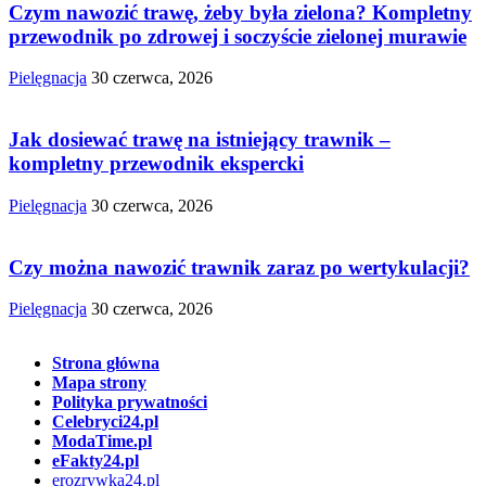
Czym nawozić trawę, żeby była zielona? Kompletny
przewodnik po zdrowej i soczyście zielonej murawie
Pielęgnacja
30 czerwca, 2026
Jak dosiewać trawę na istniejący trawnik –
kompletny przewodnik ekspercki
Pielęgnacja
30 czerwca, 2026
Czy można nawozić trawnik zaraz po wertykulacji?
Pielęgnacja
30 czerwca, 2026
Strona główna
Mapa strony
Polityka prywatności
Celebryci24.pl
ModaTime.pl
eFakty24.pl
erozrywka24.pl