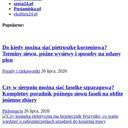
szosa24.pl
Pustamiska.pl
ekultura24.pl
Popularne:
Do kiedy można siać pietruszkę korzeniową?
Terminy siewu, późne wysiewy i sposoby na udany
plon
Porady i ciekawostki
26 lipca, 2026
Czy w sierpniu można siać fasolkę szparagową?
Kompletny poradnik późnego siewu fasoli na obfite
jesienne zbiory
Pielęgnacja
26 lipca, 2026