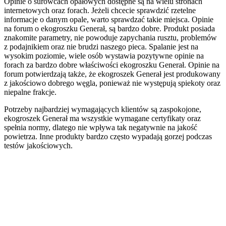
Opinie o surowcach opałowych dostępne są na wielu stronach
internetowych oraz forach. Jeżeli chcecie sprawdzić rzetelne
informacje o danym opale, warto sprawdzać takie miejsca. Opinie
na forum o ekogroszku Generał, są bardzo dobre. Produkt posiada
znakomite parametry, nie powoduje zapychania rusztu, problemów
z podajnikiem oraz nie brudzi naszego pieca. Spalanie jest na
wysokim poziomie, wiele osób wystawia pozytywne opinie na
forach za bardzo dobre właściwości ekogroszku Generał. Opinie na
forum potwierdzają także, że ekogroszek Generał jest produkowany
z jakościowo dobrego węgla, ponieważ nie występują spiekoty oraz
niepalne frakcje.
Potrzeby najbardziej wymagających klientów są zaspokojone,
ekogroszek Generał ma wszystkie wymagane certyfikaty oraz
spełnia normy, dlatego nie wpływa tak negatywnie na jakość
powietrza. Inne produkty bardzo często wypadają gorzej podczas
testów jakościowych.