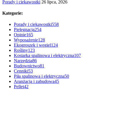
Porady i ciekawostki
26 lipca, 2026
Kategorie:
Porady i ciekawostki
558
Pielęgnacja
254
Opinie
165
Wyposażenie
128
Ekogroszek i węgiel
124
Rośliny
123
Kosiarka spalinowa i elektryczna
107
Narzędzia
86
Budownictwo
81
Cenniki
53
Piła spalinowa i elektryczna
50
Aranżacja i zabudowa
45
Pellet
42