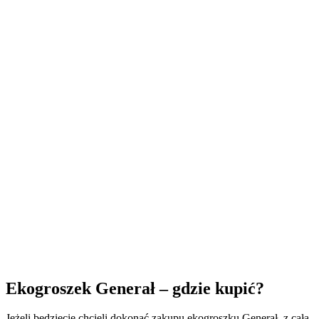
Ekogroszek Generał – gdzie kupić?
Jeżeli będziecie chcieli dokonać zakupu ekogroszku Generał, z całą