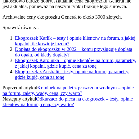
jakościowo bardzo dobry. Aktualnie cena ekogroszku Generał nie
jest aktualna, ponieważ na naszym rynku brakuje tego surowca.
Archiwalne ceny ekogroszku Generał to około 3900 złotych.
Sprawdź również :
Ekogroszek Karlik – testy i opinie klientów na forum, z jakiej
kopalni, ile kosztuje luzem?
Dopłata do ekogroszku w 2022 – komu przysługuje dopłata
do opału, od kiedy dopłaty?
Ekogroszek Karolinka – opinie klientów na forum, parametry,
z jakiej kopalni, gdzie kupić, cena za tonę
Ekogroszek z Australii – testy, opinie na forum, parametry,
gdzie kupić, cena za tonę
Poprzedni artykuł
Kominek na pellet z płaszczem wodnym – opinie
na forum, zalety, wady, cena, czy warto?
Następny artykuł
Odkurzacz do pieca na ekogroszek – testy, opinie
klientów na forum, cena, czy warto?