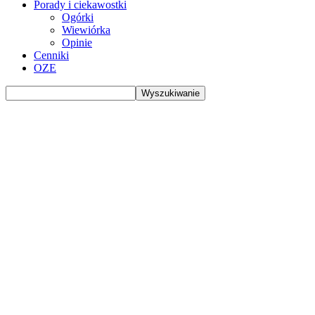
Porady i ciekawostki
Ogórki
Wiewiórka
Opinie
Cenniki
OZE