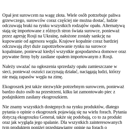
Opał jest surowcem na wagę złota. Wiele osób potrzebuje paliwa
grzewczego, surowców coraz częściej nie można dostać, ludzie
odczuwają braki na rynku wszystkich rodzajów opału. Alternatywą
stają się importowane z różnych stron świata surowce, ponieważ
przez agresję Rosji na Ukrainę, nałożone zostały sankcję na
kupowanie od agresora węgla. Krajowe kopalnie coraz bardziej
odczuwają zbyt duże zapotrzebowanie rynku na surowce
kopalniane, ponieważ kiedyś wszystkie gospodarstwa domowe oraz
prywatne firmy były zasilane opałem importowanym z Rosji.
Należy uważać na ogłoszenia sprzedaży opału zamieszczane w
sieci, ponieważ oszuści zaczynają działać, naciągają ludzi, którzy
nie mają zapasów węgla na zimę.
Ekogroszek jest także niezwykle potrzebnym surowcem, ponieważ
bardzo dużo osób na przestrzeni, kilku lat zamontowało piec z
podajnikiem zasilany ekogroszkiem.
Nie znamy wszystkich dostępnych na rynku produktów, dlatego
pytania o opinie o ekogroszek pojawiają się na wielu forach. Pytania
dotyczą ekogroszku Generał, także się podobają, co to za produkt
oraz jak wygląda jego spalanie. Dla wszystkich zainteresowanych
tym produktem poniżej przedstawiamy opinie na forach o