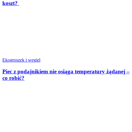
koszt?
Ekogroszek i węgiel
Piec z podajnikiem nie osiąga temperatury żądanej –
co robić?