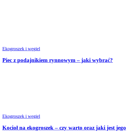
Ekogroszek i węgiel
Piec z podajnikiem rynnowym – jaki wybrać?
Ekogroszek i węgiel
Kocioł na ekogroszek – czy warto oraz jaki jest jego