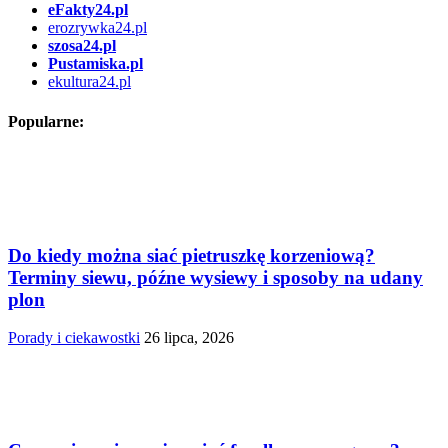
eFakty24.pl
erozrywka24.pl
szosa24.pl
Pustamiska.pl
ekultura24.pl
Popularne:
Do kiedy można siać pietruszkę korzeniową?
Terminy siewu, późne wysiewy i sposoby na udany
plon
Porady i ciekawostki
26 lipca, 2026