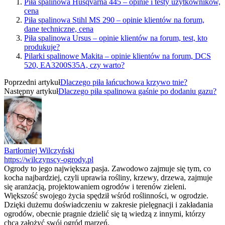
Piła spalinowa Husqvarna 445 – opinie i testy użytkowników,
cena
Piła spalinowa Stihl MS 290 – opinie klientów na forum,
dane techniczne, cena
Piła spalinowa Ursus – opinie klientów na forum, test, kto
produkuje?
Pilarki spalinowe Makita – opinie klientów na forum, DCS
520, EA3200S35A, czy warto?
Poprzedni artykuł
Dlaczego piła łańcuchowa krzywo tnie?
Następny artykuł
Dlaczego piła spalinowa gaśnie po dodaniu gazu?
Bartłomiej Wilczyński
https://wilczynscy-ogrody.pl
Ogrody to jego największa pasja. Zawodowo zajmuje się tym, co
kocha najbardziej, czyli uprawia rośliny, krzewy, drzewa, zajmuje
się aranżacją, projektowaniem ogrodów i terenów zieleni.
Większość swojego życia spędził wśród roślinności, w ogrodzie.
Dzięki dużemu doświadczeniu w zakresie pielęgnacji i zakładania
ogrodów, obecnie pragnie dzielić się tą wiedzą z innymi, którzy
chcą założyć swój ogród marzeń.