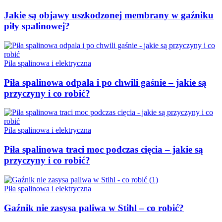
Jakie są objawy uszkodzonej membrany w gaźniku
piły spalinowej?
Piła spalinowa i elektryczna
Piła spalinowa odpala i po chwili gaśnie – jakie są
przyczyny i co robić?
Piła spalinowa i elektryczna
Piła spalinowa traci moc podczas cięcia – jakie są
przyczyny i co robić?
Piła spalinowa i elektryczna
Gaźnik nie zasysa paliwa w Stihl – co robić?