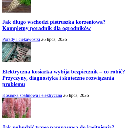
Jak długo wschodzi pietruszka korzeniowa?
Kompletny poradnik dla ogrodników
Porady i ciekawostki
26 lipca, 2026
Elektryczna kosiarka wybija bezpiecznik – co robić?
Przyczyny, diagnostyka i skuteczne rozwiązania
problemu
Kosiarka spalinowa i elektryczna
26 lipca, 2026
Jak pobudzić trawę pampasową do kwitnienia?