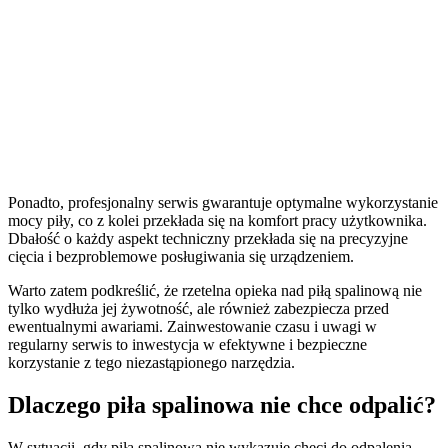
Ponadto, profesjonalny serwis gwarantuje optymalne wykorzystanie
mocy piły, co z kolei przekłada się na komfort pracy użytkownika.
Dbałość o każdy aspekt techniczny przekłada się na precyzyjne
cięcia i bezproblemowe posługiwania się urządzeniem.
Warto zatem podkreślić, że rzetelna opieka nad piłą spalinową nie
tylko wydłuża jej żywotność, ale również zabezpiecza przed
ewentualnymi awariami. Zainwestowanie czasu i uwagi w
regularny serwis to inwestycja w efektywne i bezpieczne
korzystanie z tego niezastąpionego narzędzia.
Dlaczego piła spalinowa nie chce odpalić?
W sytuacji, gdy piła spalinowa nie wykazuje chęci do odpalenia,