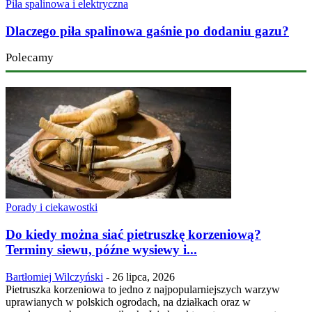
Piła spalinowa i elektryczna
Dlaczego piła spalinowa gaśnie po dodaniu gazu?
Polecamy
Porady i ciekawostki
Do kiedy można siać pietruszkę korzeniową?
Terminy siewu, późne wysiewy i...
Bartłomiej Wilczyński
-
26 lipca, 2026
Pietruszka korzeniowa to jedno z najpopularniejszych warzyw
uprawianych w polskich ogrodach, na działkach oraz w