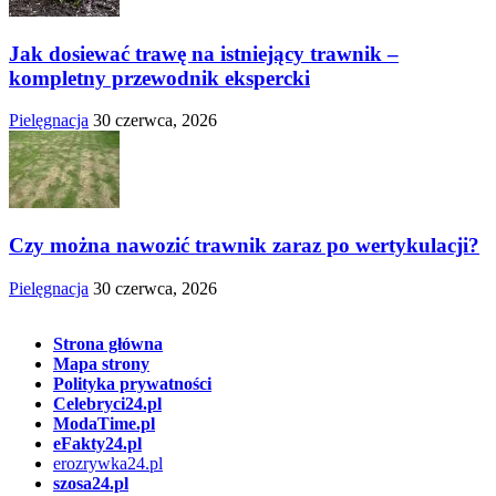
Jak dosiewać trawę na istniejący trawnik –
kompletny przewodnik ekspercki
Pielęgnacja
30 czerwca, 2026
Czy można nawozić trawnik zaraz po wertykulacji?
Pielęgnacja
30 czerwca, 2026
Strona główna
Mapa strony
Polityka prywatności
Celebryci24.pl
ModaTime.pl
eFakty24.pl
erozrywka24.pl
szosa24.pl