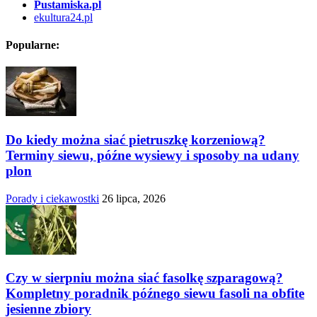
Pustamiska.pl
ekultura24.pl
Popularne:
Do kiedy można siać pietruszkę korzeniową?
Terminy siewu, późne wysiewy i sposoby na udany
plon
Porady i ciekawostki
26 lipca, 2026
Czy w sierpniu można siać fasolkę szparagową?
Kompletny poradnik późnego siewu fasoli na obfite
jesienne zbiory