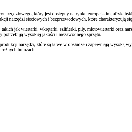
onarzędziowego, który jest dostępny na rynku europejskim, afrykańsk
dukcji narzędzi sieciowych i bezprzewodowych, które charakteryzują si
akich jak wiertarki, wkrętarki, szlifierki, piły, młotowiertarki oraz 
 potrzebują wysokiej jakości i niezawodnego sprzętu.
produkcji narzędzi, które są łatwe w obsłudze i zapewniają wysoką w
w różnych branżach.