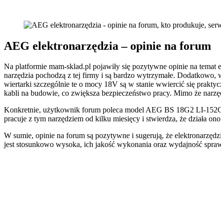
AEG elektronarzędzia – opinie na forum
Na platformie mam-sklad.pl pojawiły się pozytywne opinie na temat 
narzędzia pochodzą z tej firmy i są bardzo wytrzymałe. Dodatkowo, w
wiertarki szczególnie te o mocy 18V są w stanie wwiercić się prakty
kabli na budowie, co zwiększa bezpieczeństwo pracy. Mimo że narzęd
Konkretnie, użytkownik forum poleca model AEG BS 18G2 LI-152C, kt
pracuje z tym narzędziem od kilku miesięcy i stwierdza, że działa o
W sumie, opinie na forum są pozytywne i sugerują, że elektronarzęd
jest stosunkowo wysoka, ich jakość wykonania oraz wydajność sprawi