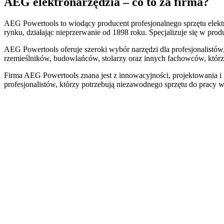
AEG elektronarzędzia – co to za firma?
AEG Powertools to wiodący producent profesjonalnego sprzętu elektr
rynku, działając nieprzerwanie od 1898 roku. Specjalizuje się w pro
AEG Powertools oferuje szeroki wybór narzędzi dla profesjonalistów, t
rzemieślników, budowlańców, stolarzy oraz innych fachowców, którzy
Firma AEG Powertools znana jest z innowacyjności, projektowania i 
profesjonalistów, którzy potrzebują niezawodnego sprzętu do pracy 