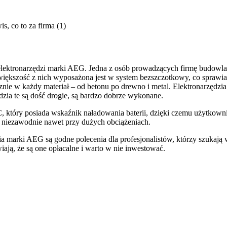
elektronarzędzi marki AEG. Jedna z osób prowadzących firmę budowlan
iększość z nich wyposażona jest w system bezszczotkowy, co sprawia, 
cznie w każdy materiał – od betonu po drewno i metal. Elektronarzędzi
zia te są dość drogie, są bardzo dobrze wykonane.
óry posiada wskaźnik naładowania baterii, dzięki czemu użytkownik w
no niezawodnie nawet przy dużych obciążeniach.
zia marki AEG są godne polecenia dla profesjonalistów, którzy szukają
ają, że są one opłacalne i warto w nie inwestować.