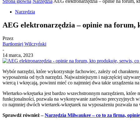
Strona główna
Narzędzia
AEG elektronarzędzia – opinie na forum, kto
Narzędzia
AEG elektronarzędzia – opinie na forum, k
Przez
Bartłomiej Wilczyński
-
14 marca, 2023
Wybór narzędzi, które wykorzystuje fachowiec, zależy od charakteru 
wyposażenia od tych narzędzi. Najważniejszym i najczęściej używany
wiercą i wkręcają, powinni mieć co najmniej dwa takie urządzenia 
Wiertarko-wkrętarka jest bardzo wszechstronnym narzędziem, które 
funkcjonalności, pozwala na wykonywanie zarówno precyzyjnych wie
co najmniej dwóch wiertarek-wkrętarek na wyposażeniu pozwala na wy
Sprawdź również –
Narzędzia Milwaukee – co to za firma, opini