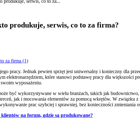
 produkuje, serwis, co to za...
to produkuje, serwis, co to za firma?
jego pracy. Jednak pewien sprzęt jest uniwersalny i konieczny dla prz
m elektronarzędziem, które stanowi podstawę pracy dla większości pro
na swoim wyposażeniu.
może być wykorzystywane w wielu branżach, takich jak budownictwo, s
rceń, jak i mocowania elementów za pomocą wkrętów. W związku z tym
konywanie prac szybciej i sprawniej, bez konieczności zmieniania os
e klientów na forum, gdzie są produkowane?