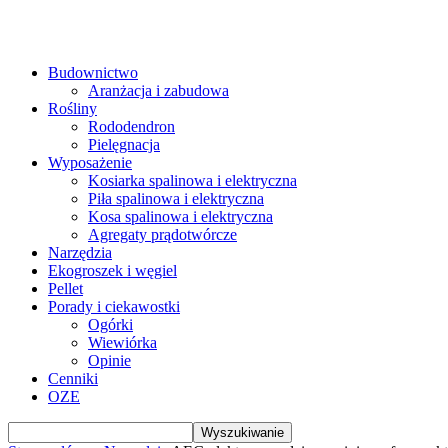
Budownictwo
Aranżacja i zabudowa
Rośliny
Rododendron
Pielęgnacja
Wyposażenie
Kosiarka spalinowa i elektryczna
Piła spalinowa i elektryczna
Kosa spalinowa i elektryczna
Agregaty prądotwórcze
Narzędzia
Ekogroszek i węgiel
Pellet
Porady i ciekawostki
Ogórki
Wiewiórka
Opinie
Cenniki
OZE