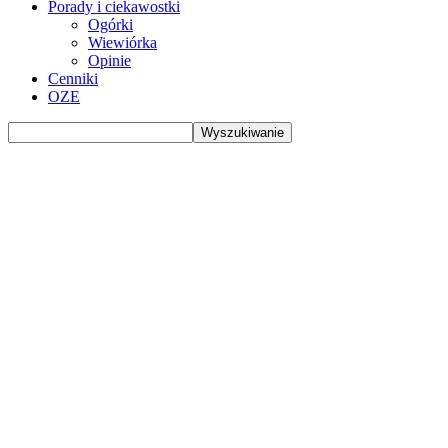
Porady i ciekawostki
Ogórki
Wiewiórka
Opinie
Cenniki
OZE