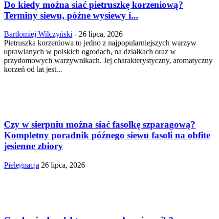
Do kiedy można siać pietruszkę korzeniową?
Terminy siewu, późne wysiewy i...
Bartłomiej Wilczyński
-
26 lipca, 2026
Pietruszka korzeniowa to jedno z najpopularniejszych warzyw
uprawianych w polskich ogrodach, na działkach oraz w
przydomowych warzywnikach. Jej charakterystyczny, aromatyczny
korzeń od lat jest...
Czy w sierpniu można siać fasolkę szparagową?
Kompletny poradnik późnego siewu fasoli na obfite
jesienne zbiory
Pielęgnacja
26 lipca, 2026