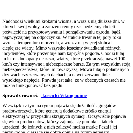
Nadchodzi wielkimi krokami wiosna, a wraz z nią dłuższe dni, w
których swój wolny, a zarazem cenny czas będziemy chcieli
poświęcić na przygotowywaniu i porządkowaniu ogrodu, bądź
najzwyczajniej na odpoczynku. W trakcie trwania tej pory roku
wzrasta temperatura otoczenia, a wraz z nią więcej słońca i
cieplejsze wiatry. Mimo wszystko jesteśmy świadkami różnych
incydentów, które prezentuje nam kapryśna pogoda. Chodzi tutaj
m.in. o silne opady deszczu, wiatry, które przekraczają nawet 100
km/h czy intensywne i niebezpieczne burze. Za tym wszystkim stoją
niebezpieczeństwa, które im towarzyszą. Mowa tutaj o połamanych
drzewach czy zerwanych dachach, a nawet zerwane linie
wysokiego napięcia. Prawda jest taka, że w obecnych czasach nie
można funkcjonować bez prądu.
Sprawdź również –
kosiarki Viking opinie
W związku z tym na rynku pojawia się duża ilość agregatów
prądotwórczych, które generują dodatkowe źródło energii
elektrycznej w przypadku skrajnych sytuacji. Oczywiście pojawia
się wielu producentów, którzy zajmują się produkcją takich
urządzeń, do jednych z nich zaliczyć można markę Pezal i jej
niezawodne, cieszące się dobrą opinią na forum agregaty