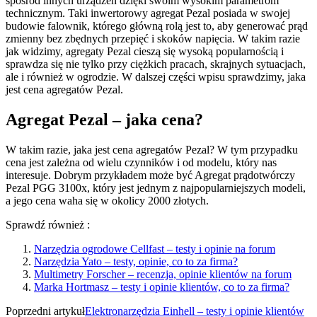
spośród innych urządzeń dzięki swoim wysokim parametrom
technicznym. Taki inwertorowy agregat Pezal posiada w swojej
budowie falownik, którego główną rolą jest to, aby generować prąd
zmienny bez zbędnych przepięć i skoków napięcia. W takim razie
jak widzimy, agregaty Pezal cieszą się wysoką popularnością i
sprawdza się nie tylko przy ciężkich pracach, skrajnych sytuacjach,
ale i również w ogrodzie. W dalszej części wpisu sprawdzimy, jaka
jest cena agregatów Pezal.
Agregat Pezal – jaka cena?
W takim razie, jaka jest cena agregatów Pezal? W tym przypadku
cena jest zależna od wielu czynników i od modelu, który nas
interesuje. Dobrym przykładem może być Agregat prądotwórczy
Pezal PGG 3100x, który jest jednym z najpopularniejszych modeli,
a jego cena waha się w okolicy 2000 złotych.
Sprawdź również :
Narzędzia ogrodowe Cellfast – testy i opinie na forum
Narzędzia Yato – testy, opinie, co to za firma?
Multimetry Forscher – recenzja, opinie klientów na forum
Marka Hortmasz – testy i opinie klientów, co to za firma?
Poprzedni artykuł
Elektronarzędzia Einhell – testy i opinie klientów