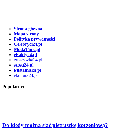
Strona główna
Mapa strony
Polityka prywatności
Celebryci24.pl
ModaTime.pl
eFakty24.pl
erozrywka24.pl
szosa24.pl
Pustamiska.pl
ekultura24.pl
Popularne:
Do kiedy można siać pietruszkę korzeniową?