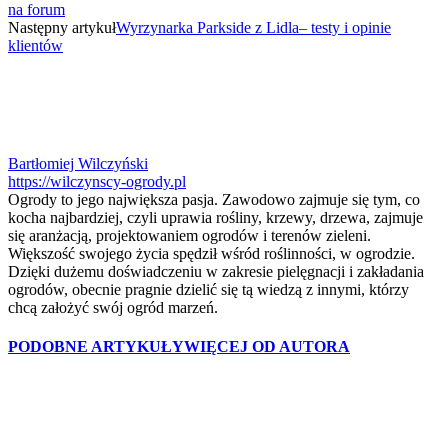
na forum
Następny artykuł
Wyrzynarka Parkside z Lidla– testy i opinie
klientów
Bartłomiej Wilczyński
https://wilczynscy-ogrody.pl
Ogrody to jego największa pasja. Zawodowo zajmuje się tym, co
kocha najbardziej, czyli uprawia rośliny, krzewy, drzewa, zajmuje
się aranżacją, projektowaniem ogrodów i terenów zieleni.
Większość swojego życia spędził wśród roślinności, w ogrodzie.
Dzięki dużemu doświadczeniu w zakresie pielęgnacji i zakładania
ogrodów, obecnie pragnie dzielić się tą wiedzą z innymi, którzy
chcą założyć swój ogród marzeń.
PODOBNE ARTYKUŁY
WIĘCEJ OD AUTORA