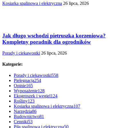
Kosiarka spalinowa i elektryczna
26 lipca, 2026
Jak długo wschodzi pietruszka korzeniowa?
Kompletny poradnik dla ogrodników
Porady i ciekawostki
26 lipca, 2026
Kategorie:
Porady i ciekawostki
558
Pielęgnacja
254
Opinie
165
Wyposażenie
128
Ekogroszek i węgiel
124
Rośliny
123
Kosiarka spalinowa i elektryczna
107
Narzędzia
86
Budownictwo
81
Cenniki
53
Piła spalinowa i elektryczna
50