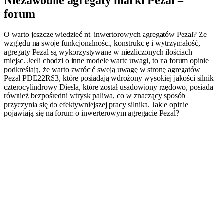
Niezawodne agregaty marki Pezal –
forum
O warto jeszcze wiedzieć nt. inwertorowych agregatów Pezal? Ze
względu na swoje funkcjonalności, konstrukcję i wytrzymałość,
agregaty Pezal są wykorzystywane w niezliczonych ilościach
miejsc. Jeeli chodzi o inne modele warte uwagi, to na forum opinie
podkreślają, że warto zwrócić swoją uwagę w stronę agregatów
Pezal PDE22RS3, które posiadają wdrożony wysokiej jakości silnik
czterocylindrowy Diesla, które został usadowiony rzędowo, posiada
również bezpośredni wtrysk paliwa, co w znaczący sposób
przyczynia się do efektywniejszej pracy silnika. Jakie opinie
pojawiają się na forum o inwerterowym agregacie Pezal?