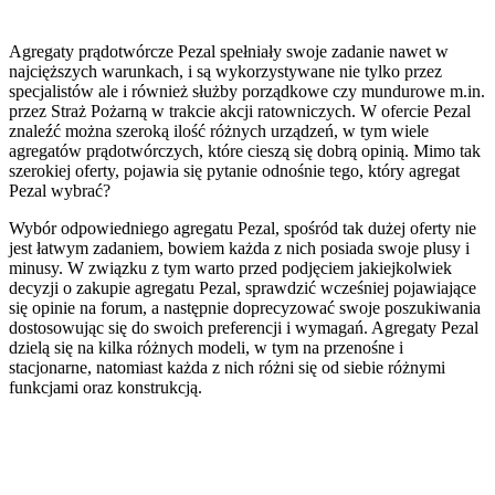
Agregaty prądotwórcze Pezal spełniały swoje zadanie nawet w
najcięższych warunkach, i są wykorzystywane nie tylko przez
specjalistów ale i również służby porządkowe czy mundurowe m.in.
przez Straż Pożarną w trakcie akcji ratowniczych. W ofercie Pezal
znaleźć można szeroką ilość różnych urządzeń, w tym wiele
agregatów prądotwórczych, które cieszą się dobrą opinią. Mimo tak
szerokiej oferty, pojawia się pytanie odnośnie tego, który agregat
Pezal wybrać?
Wybór odpowiedniego agregatu Pezal, spośród tak dużej oferty nie
jest łatwym zadaniem, bowiem każda z nich posiada swoje plusy i
minusy. W związku z tym warto przed podjęciem jakiejkolwiek
decyzji o zakupie agregatu Pezal, sprawdzić wcześniej pojawiające
się opinie na forum, a następnie doprecyzować swoje poszukiwania
dostosowując się do swoich preferencji i wymagań. Agregaty Pezal
dzielą się na kilka różnych modeli, w tym na przenośne i
stacjonarne, natomiast każda z nich różni się od siebie różnymi
funkcjami oraz konstrukcją.