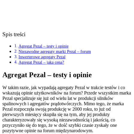
Spis treści
Agregat Pezal – testy i opinie
Niezawodne agregaty marki Pezal – forum
Inwerterowe agregaty Pezal
Agregat Pezal – jaka cena?
Agregat Pezal – testy i opinie
W takim razie, jak wypadają agregaty Pezal w trakcie testów i co
wskazują opinie użytkowników na forum? Przede wszystkim marka
Pezal specjalizuje się już od wielu lat w produkcji silników
spalinowych i agregatów prądotwórczych. Mimo tego, że marka
Pezal rozpoczęła swoją produkcję w 2000 roku, to już od
pierwszych miesięcy skupiła się na tym, aby jej produkty
charakteryzowały się wysoką niezawodnością i jakością, co
przyczyniło się do tego, że w dość szybki czasie zyskały one
pozytywne opinie na forum międzynarodowym.