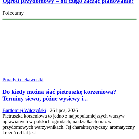
Ogród przydomowy – od czego zacząć planowanie?
Polecamy
Porady i ciekawostki
Do kiedy można siać pietruszkę korzeniową?
Terminy siewu, późne wysiewy i...
Bartłomiej Wilczyński
-
26 lipca, 2026
Pietruszka korzeniowa to jedno z najpopularniejszych warzyw
uprawianych w polskich ogrodach, na działkach oraz w
przydomowych warzywnikach. Jej charakterystyczny, aromatyczny
korzeń od lat jest...