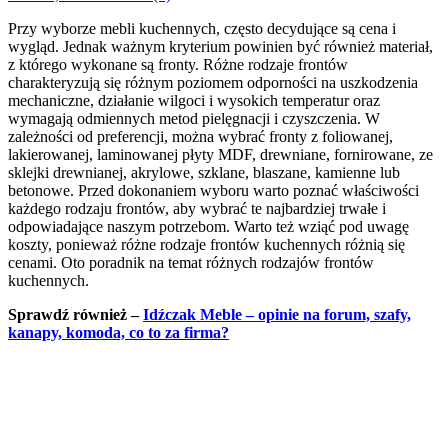
Przy wyborze mebli kuchennych, często decydujące są cena i
wygląd. Jednak ważnym kryterium powinien być również materiał,
z którego wykonane są fronty. Różne rodzaje frontów
charakteryzują się różnym poziomem odporności na uszkodzenia
mechaniczne, działanie wilgoci i wysokich temperatur oraz
wymagają odmiennych metod pielęgnacji i czyszczenia. W
zależności od preferencji, można wybrać fronty z foliowanej,
lakierowanej, laminowanej płyty MDF, drewniane, fornirowane, ze
sklejki drewnianej, akrylowe, szklane, blaszane, kamienne lub
betonowe. Przed dokonaniem wyboru warto poznać właściwości
każdego rodzaju frontów, aby wybrać te najbardziej trwałe i
odpowiadające naszym potrzebom. Warto też wziąć pod uwagę
koszty, ponieważ różne rodzaje frontów kuchennych różnią się
cenami. Oto poradnik na temat różnych rodzajów frontów
kuchennych.
Sprawdź również –
Idźczak Meble – opinie na forum, szafy,
kanapy, komoda, co to za firma?