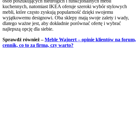
osób poszukujących niedrogich i funkcjonalnych mebli
kuchennych, natomiast IKEA oferuje szeroki wybór stylowych
mebli, które często zyskują popularność dzięki swojemu
wyjątkowemu designowi. Oba sklepy mają swoje zalety i wady,
dlatego ważne jest, aby dokładnie porównać ofertę i wybrać
najlepszą opcję dla siebie.
Sprawdź również –
Meble Wajnert – opinie klientów na forum,
cennik, co to za firma, czy warto?