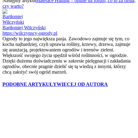
Następny artykuł
Materace Hilding – opinie na forum, co to za firma,
czy warto?
Bartłomiej Wilczyński
https://wilczynscy-ogrody.pl
Ogrody to jego największa pasja. Zawodowo zajmuje się tym, co
kocha najbardziej, czyli uprawia rośliny, krzewy, drzewa, zajmuje
się aranżacją, projektowaniem ogrodów i terenów zieleni.
Większość swojego życia spędził wśród roślinności, w ogrodzie.
Dzięki dużemu doświadczeniu w zakresie pielęgnacji i zakładania
ogrodów, obecnie pragnie dzielić się tą wiedzą z innymi, którzy
chcą założyć swój ogród marzeń.
PODOBNE ARTYKUŁY
WIĘCEJ OD AUTORA