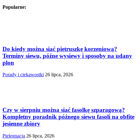
Popularne:
Do kiedy można siać pietruszkę korzeniową?
Terminy siewu, późne wysiewy i sposoby na udany
plon
Porady i ciekawostki
26 lipca, 2026
Czy w sierpniu można siać fasolkę szparagową?
Kompletny poradnik późnego siewu fasoli na obfite
jesienne zbiory
Pielęgnacja
26 lipca, 2026