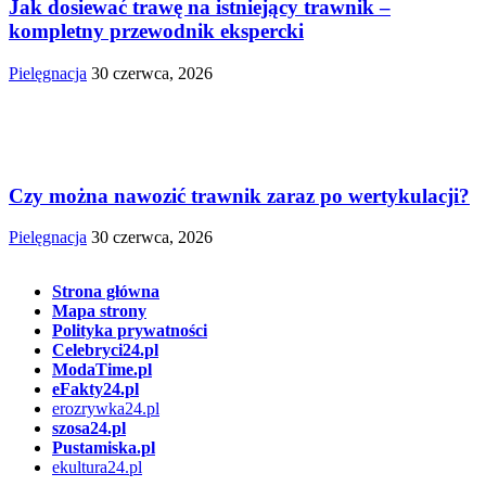
Jak dosiewać trawę na istniejący trawnik –
kompletny przewodnik ekspercki
Pielęgnacja
30 czerwca, 2026
Czy można nawozić trawnik zaraz po wertykulacji?
Pielęgnacja
30 czerwca, 2026
Strona główna
Mapa strony
Polityka prywatności
Celebryci24.pl
ModaTime.pl
eFakty24.pl
erozrywka24.pl
szosa24.pl
Pustamiska.pl
ekultura24.pl