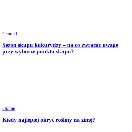
Cenniki
Sezon skupu kukurydzy – na co zwracać uwagę
przy wyborze punktu skupu?
Opinie
Kiedy najlepiej okryć rośliny na zimę?