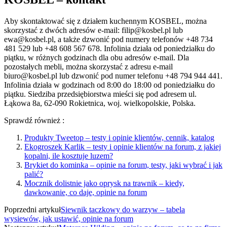
Aby skontaktować się z działem kuchennym KOSBEL, można
skorzystać z dwóch adresów e-mail: filip@kosbel.pl lub
ewa@kosbel.pl, a także dzwonić pod numery telefonów +48 734
481 529 lub +48 608 567 678. Infolinia działa od poniedziałku do
piątku, w różnych godzinach dla obu adresów e-mail. Dla
pozostałych mebli, można skorzystać z adresu e-mail
biuro@kosbel.pl lub dzwonić pod numer telefonu +48 794 944 441.
Infolinia działa w godzinach od 8:00 do 18:00 od poniedziałku do
piątku. Siedziba przedsiębiorstwa mieści się pod adresem ul.
Łąkowa 8a, 62-090 Rokietnica, woj. wielkopolskie, Polska.
Sprawdź również :
Produkty Tweetop – testy i opinie klientów, cennik, katalog
Ekogroszek Karlik – testy i opinie klientów na forum, z jakiej
kopalni, ile kosztuje luzem?
Brykiet do kominka – opinie na forum, testy, jaki wybrać i jak
palić?
Mocznik dolistnie jako oprysk na trawnik – kiedy,
dawkowanie, co daje, opinie na forum
Poprzedni artykuł
Siewnik taczkowy do warzyw – tabela
wysiewów, jak ustawić, opinie na forum