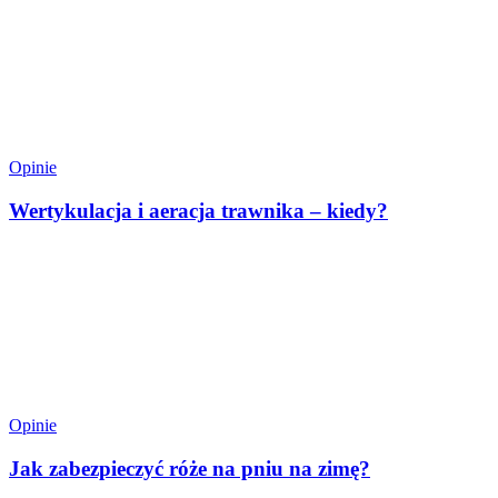
Opinie
Wertykulacja i aeracja trawnika – kiedy?
Opinie
Jak zabezpieczyć róże na pniu na zimę?