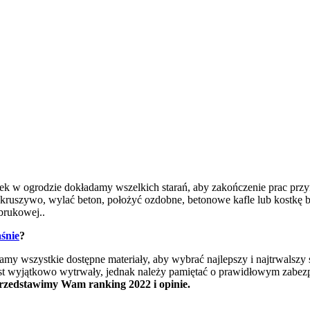
 w ogrodzie dokładamy wszelkich starań, aby zakończenie prac przyno
szywo, wylać beton, położyć ozdobne, betonowe kafle lub kostkę br
 brukowej..
aśnie
?
y wszystkie dostępne materiały, aby wybrać najlepszy i najtrwalszy su
jest wyjątkowo wytrwały, jednak należy pamiętać o prawidłowym zabez
przedstawimy Wam ranking 2022 i opinie.