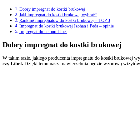
Dobry impregnat do kostki brukowej
Jaki impregnat do kostki brukowej wybrać?
Ranking impregnatów do kostki brukowej – TOP 3
Impregnat do kostki brukowej Izohan i Feda – opinie
Impregnat do betonu Libet
Dobry impregnat do kostki brukowej
W takim razie, jakiego producenta impregnatu do kostki brukowej w
czy Libet.
Dzięki temu nasza nawierzchnia będzie wzorową wizytówk