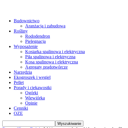
Budownictwo
Aranżacja i zabudowa
Rośliny
Rododendron
Pielęgnacja
Wyposażenie
Kosiarka spalinowa i elektryczna
Piła spalinowa i elektryczna
Kosa spalinowa i elektryczna
Agregaty prądotwórcze
Narzędzia
Ekogroszek i węgiel
Pellet
Porady i ciekawostki
Ogórki
Wiewiórka
Opinie
Cenniki
OZE