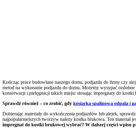
Kończąc prace budowlane naszego domu, podjazdu do firmy czy alejek
metod na wykonanie podjazdu do domu. Możemy wysypać ozdobne kru
konserwacji i pielęgnacji takich miejsc stosując impregnaty do kostki
Sprawdź również – co zrobić, gdy
kosiarka spalinowa odpala i g
Dobierając materiały do wykończenia podjazdów lub alejek, sprawdzam
najpopularniejszych tworzyw należy kostka brukowa. Ten materiał 
impregnat do kostki brukowej wybrać? W dalszej części wpisu 