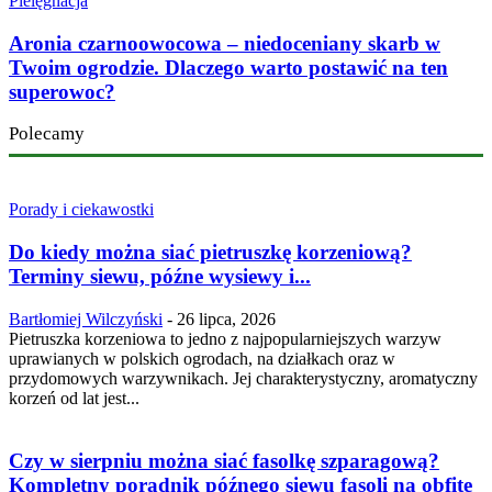
Pielęgnacja
Aronia czarnoowocowa – niedoceniany skarb w
Twoim ogrodzie. Dlaczego warto postawić na ten
superowoc?
Polecamy
Porady i ciekawostki
Do kiedy można siać pietruszkę korzeniową?
Terminy siewu, późne wysiewy i...
Bartłomiej Wilczyński
-
26 lipca, 2026
Pietruszka korzeniowa to jedno z najpopularniejszych warzyw
uprawianych w polskich ogrodach, na działkach oraz w
przydomowych warzywnikach. Jej charakterystyczny, aromatyczny
korzeń od lat jest...
Czy w sierpniu można siać fasolkę szparagową?
Kompletny poradnik późnego siewu fasoli na obfite