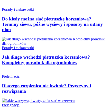
Porady i ciekawostki
Do kiedy można siać pietruszkę korzeniową?
Terminy siewu, późne wysiewy i sposoby na udany
plon
Porady i ciekawostki
Jak długo wschodzi pietruszka korzeniowa?
Kompletny poradnik dla ogrodników
Pielęgnacja
Dlaczego rozplenica nie kwitnie? Przyczyny i
rozwiązania
Pielęgnacja