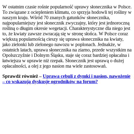
W ostatnim czasie rośnie popularność uprawy słonecznika w Polsce.
To związane z ociepleniem klimatu, co sprzyja hodowli tej rośliny w
naszym kraju. Wśród 70 znanych gatunków słonecznika,
najpopularniejszy jest słonecznik zwyczajny, który jest jednoroczną
rośliną o długim okresie wegetacji. Charakterystyczne dla niego jest
to, że kwiaty zawsze zwracają się w stronę słońca. W Polsce coraz
większą popularnością cieszy się uprawa słonecznika na kwiaty,
jako zielonki lub zielonego nawozu w poplonach. Jednakże, w
ostatnich latach, uprawa słonecznika na ziarno, przede wszystkim na
Opolszczyźnie i Dolnym Śląsku, staje się coraz bardziej opłacalna i
łatwiejsza w uprawie niż rzepak. Słonecznik jest uprawą o dużej
opłacalności, a olej z jego nasion ma wiele zastosowań.
Sprawdź również –
Uprawa cebuli z dymki i nasion, nawożenie
– co wskazują dyskusje ogrodników na forum?