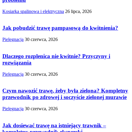
Kosiarka spalinowa i elektryczna
26 lipca, 2026
Jak pobudzić trawę pampasową do kwitnienia?
Pielęgnacja
30 czerwca, 2026
Dlaczego rozplenica nie kwitnie? Przyczyny i
rozwiązania
Pielęgnacja
30 czerwca, 2026
Czym nawozić trawę, żeby była zielona? Kompletny
przewodnik po zdrowej i soczyście zielonej murawie
Pielęgnacja
30 czerwca, 2026
Jak dosiewać trawę na istniejący trawnik –
kompletny przewodnik ekspercki