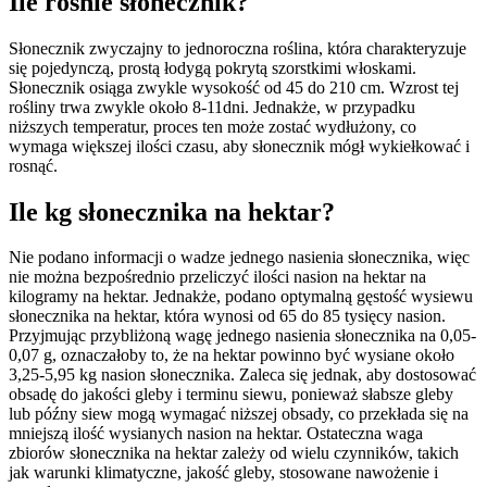
Ile rośnie słonecznik?
Słonecznik zwyczajny to jednoroczna roślina, która charakteryzuje
się pojedynczą, prostą łodygą pokrytą szorstkimi włoskami.
Słonecznik osiąga zwykle wysokość od 45 do 210 cm. Wzrost tej
rośliny trwa zwykle około 8-11dni. Jednakże, w przypadku
niższych temperatur, proces ten może zostać wydłużony, co
wymaga większej ilości czasu, aby słonecznik mógł wykiełkować i
rosnąć.
Ile kg słonecznika na hektar?
Nie podano informacji o wadze jednego nasienia słonecznika, więc
nie można bezpośrednio przeliczyć ilości nasion na hektar na
kilogramy na hektar. Jednakże, podano optymalną gęstość wysiewu
słonecznika na hektar, która wynosi od 65 do 85 tysięcy nasion.
Przyjmując przybliżoną wagę jednego nasienia słonecznika na 0,05-
0,07 g, oznaczałoby to, że na hektar powinno być wysiane około
3,25-5,95 kg nasion słonecznika. Zaleca się jednak, aby dostosować
obsadę do jakości gleby i terminu siewu, ponieważ słabsze gleby
lub późny siew mogą wymagać niższej obsady, co przekłada się na
mniejszą ilość wysianych nasion na hektar. Ostateczna waga
zbiorów słonecznika na hektar zależy od wielu czynników, takich
jak warunki klimatyczne, jakość gleby, stosowane nawożenie i