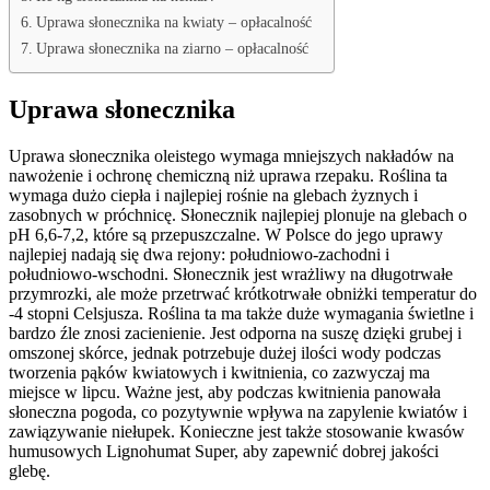
Uprawa słonecznika na kwiaty – opłacalność
Uprawa słonecznika na ziarno – opłacalność
Uprawa słonecznika
Uprawa słonecznika oleistego wymaga mniejszych nakładów na
nawożenie i ochronę chemiczną niż uprawa rzepaku. Roślina ta
wymaga dużo ciepła i najlepiej rośnie na glebach żyznych i
zasobnych w próchnicę. Słonecznik najlepiej plonuje na glebach o
pH 6,6-7,2, które są przepuszczalne. W Polsce do jego uprawy
najlepiej nadają się dwa rejony: południowo-zachodni i
południowo-wschodni. Słonecznik jest wrażliwy na długotrwałe
przymrozki, ale może przetrwać krótkotrwałe obniżki temperatur do
-4 stopni Celsjusza. Roślina ta ma także duże wymagania świetlne i
bardzo źle znosi zacienienie. Jest odporna na suszę dzięki grubej i
omszonej skórce, jednak potrzebuje dużej ilości wody podczas
tworzenia pąków kwiatowych i kwitnienia, co zazwyczaj ma
miejsce w lipcu. Ważne jest, aby podczas kwitnienia panowała
słoneczna pogoda, co pozytywnie wpływa na zapylenie kwiatów i
zawiązywanie niełupek. Konieczne jest także stosowanie kwasów
humusowych Lignohumat Super, aby zapewnić dobrej jakości
glebę.