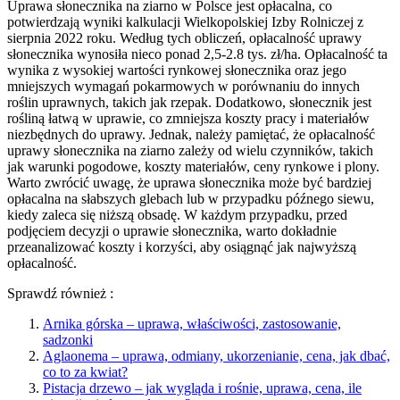
Uprawa słonecznika na ziarno w Polsce jest opłacalna, co
potwierdzają wyniki kalkulacji Wielkopolskiej Izby Rolniczej z
sierpnia 2022 roku. Według tych obliczeń, opłacalność uprawy
słonecznika wynosiła nieco ponad 2,5-2.8 tys. zł/ha. Opłacalność ta
wynika z wysokiej wartości rynkowej słonecznika oraz jego
mniejszych wymagań pokarmowych w porównaniu do innych
roślin uprawnych, takich jak rzepak. Dodatkowo, słonecznik jest
rośliną łatwą w uprawie, co zmniejsza koszty pracy i materiałów
niezbędnych do uprawy. Jednak, należy pamiętać, że opłacalność
uprawy słonecznika na ziarno zależy od wielu czynników, takich
jak warunki pogodowe, koszty materiałów, ceny rynkowe i plony.
Warto zwrócić uwagę, że uprawa słonecznika może być bardziej
opłacalna na słabszych glebach lub w przypadku późnego siewu,
kiedy zaleca się niższą obsadę. W każdym przypadku, przed
podjęciem decyzji o uprawie słonecznika, warto dokładnie
przeanalizować koszty i korzyści, aby osiągnąć jak najwyższą
opłacalność.
Sprawdź również :
Arnika górska – uprawa, właściwości, zastosowanie,
sadzonki
Aglaonema – uprawa, odmiany, ukorzenianie, cena, jak dbać,
co to za kwiat?
Pistacja drzewo – jak wygląda i rośnie, uprawa, cena, ile