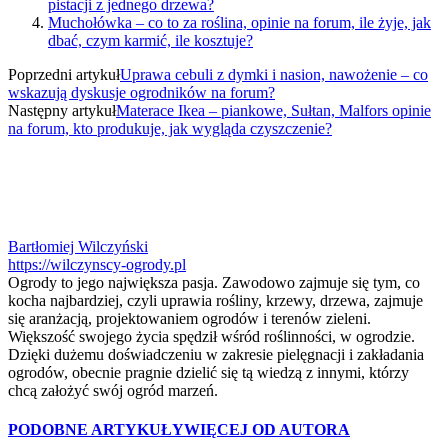
pistacji z jednego drzewa?
Muchołówka – co to za roślina, opinie na forum, ile żyje, jak
dbać, czym karmić, ile kosztuje?
Poprzedni artykuł
Uprawa cebuli z dymki i nasion, nawożenie – co
wskazują dyskusje ogrodników na forum?
Następny artykuł
Materace Ikea – piankowe, Sułtan, Malfors opinie
na forum, kto produkuje, jak wygląda czyszczenie?
Bartłomiej Wilczyński
https://wilczynscy-ogrody.pl
Ogrody to jego największa pasja. Zawodowo zajmuje się tym, co
kocha najbardziej, czyli uprawia rośliny, krzewy, drzewa, zajmuje
się aranżacją, projektowaniem ogrodów i terenów zieleni.
Większość swojego życia spędził wśród roślinności, w ogrodzie.
Dzięki dużemu doświadczeniu w zakresie pielęgnacji i zakładania
ogrodów, obecnie pragnie dzielić się tą wiedzą z innymi, którzy
chcą założyć swój ogród marzeń.
PODOBNE ARTYKUŁY
WIĘCEJ OD AUTORA