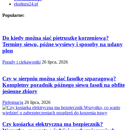
ekultura24.pl
Popularne:
Do kiedy można siać pietruszkę korzeniową?
Terminy siewu, późne wysiewy i sposoby na udany
plon
Porady i ciekawostki
26 lipca, 2026
Czy w sierpniu można siać fasolkę szparagową?
Kompletny poradnik późnego siewu fasoli na obfite
jesienne zbiory
Pielęgnacja
26 lipca, 2026
Czy kosiarka elektryczna ma bezpiecznik?