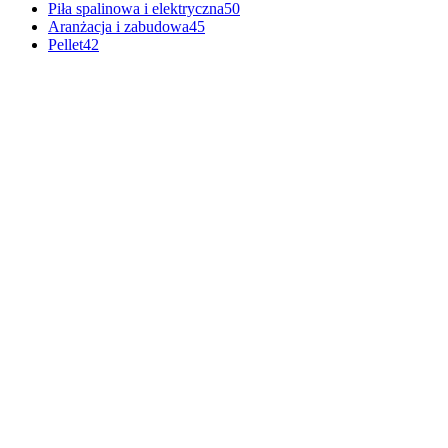
Piła spalinowa i elektryczna
50
Aranżacja i zabudowa
45
Pellet
42