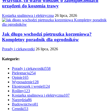
Wszystko, co warto wiedzieć o zabezpieczeniach
urządzeń do koszenia trawy
Kosiarka spalinowa i elektryczna
26 lipca, 2026
Jak długo wschodzi pietruszka korzeniowa?
Kompletny poradnik dla ogrodników
Porady i ciekawostki
26 lipca, 2026
Kategorie:
Porady i ciekawostki
558
Pielęgnacja
254
Opinie
165
Wyposażenie
128
Ekogroszek i węgiel
124
Rośliny
123
Kosiarka spalinowa i elektryczna
107
Narzędzia
86
Budownictwo
81
Cenniki
53