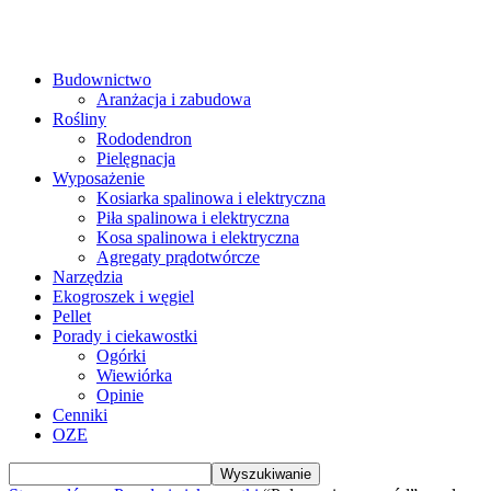
Budownictwo
Aranżacja i zabudowa
Rośliny
Rododendron
Pielęgnacja
Wyposażenie
Kosiarka spalinowa i elektryczna
Piła spalinowa i elektryczna
Kosa spalinowa i elektryczna
Agregaty prądotwórcze
Narzędzia
Ekogroszek i węgiel
Pellet
Porady i ciekawostki
Ogórki
Wiewiórka
Opinie
Cenniki
OZE