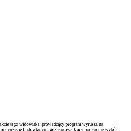
trakcie tego widowiska, prowadzący program wyrusza na
rnym markecie budowlanym, gdzie prowadzący podejmuje wybór