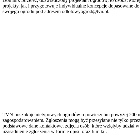
Dominik Strzelec, doświadczony projektant ogrodów, to osoba, której
projekty, jak i przygotowuje indywidualne koncepcje dopasowane do 
swojego ogrodu pod adresem odlotowyogrod@tvn.pl.
TVN poszukuje nietypowych ogrodów o powierzchni powyżej 200 me
zagospodarowaniem. Zgłoszenia mogą być przesyłane nie tylko przez 
podstawowe dane kontaktowe, zdjęcia osób, które wzięłyby udział w p
uzasadnienie zgłoszenia w formie opisu oraz filmiku.