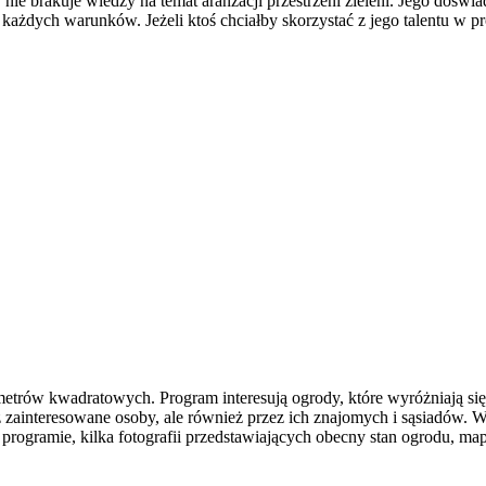
 nie brakuje wiedzy na temat aranżacji przestrzeni zieleni. Jego doś
każdych warunków. Jeżeli ktoś chciałby skorzystać z jego talentu w p
trów kwadratowych. Program interesują ogrody, które wyróżniają s
zainteresowane osoby, ale również przez ich znajomych i sąsiadów. W
rogramie, kilka fotografii przedstawiających obecny stan ogrodu, map