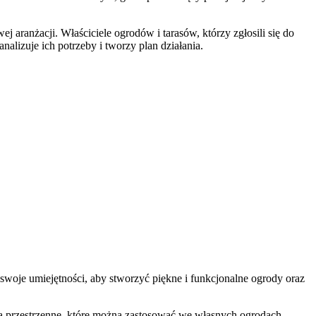
ranżacji. Właściciele ogrodów i tarasów, którzy zgłosili się do
lizuje ich potrzeby i tworzy plan działania.
swoje umiejętności, aby stworzyć piękne i funkcjonalne ogrody oraz
ia przestrzenne, które można zastosować we własnych ogrodach.