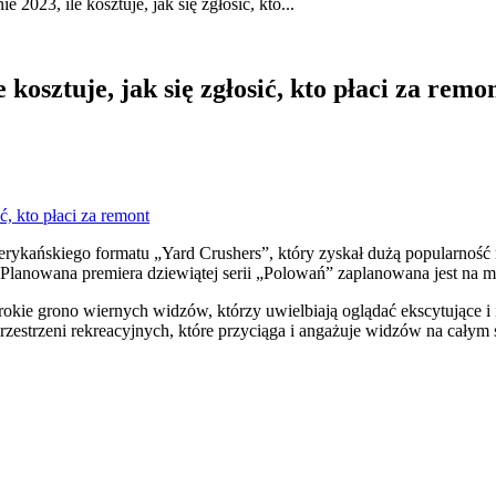
 2023, ile kosztuje, jak się zgłosić, kto...
 kosztuje, jak się zgłosić, kto płaci za remo
erykańskiego formatu „Yard Crushers”, który zyskał dużą popularnoś
. Planowana premiera dziewiątej serii „Polowań” zaplanowana jest na 
ie grono wiernych widzów, którzy uwielbiają oglądać ekscytujące i 
zestrzeni rekreacyjnych, które przyciąga i angażuje widzów na całym 