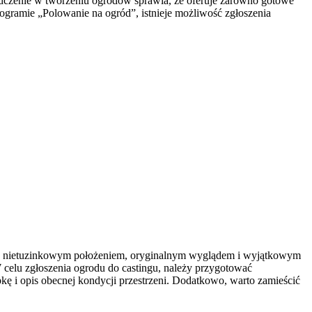
wiadczenie w tworzeniu ogrodów sprawia, że oferuje zarówno gotowe
rogramie „Polowanie na ogród”, istnieje możliwość zgłoszenia
ię nietuzinkowym położeniem, oryginalnym wyglądem i wyjątkowym
 celu zgłoszenia ogrodu do castingu, należy przygotować
kę i opis obecnej kondycji przestrzeni. Dodatkowo, warto zamieścić