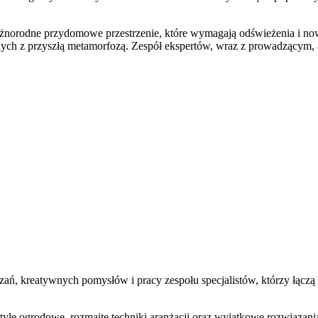
rodne przydomowe przestrzenie, które wymagają odświeżenia i nowej a
h z przyszłą metamorfozą. Zespół ekspertów, wraz z prowadzącym, ana
ań, kreatywnych pomysłów i pracy zespołu specjalistów, którzy łączą 
tyle ogrodowe, rozmaite techniki aranżacji oraz wyjątkowe rozwiązan