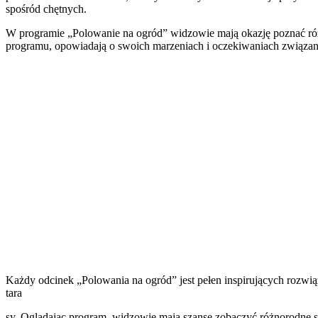
spośród chętnych.
W programie „Polowanie na ogród” widzowie mają okazję poznać różno
programu, opowiadają o swoich marzeniach i oczekiwaniach związanyc
Każdy odcinek „Polowania na ogród” jest pełen inspirujących rozwiąz
tara
sy. Oglądając program, widzowie mają szansę zobaczyć różnorodne s