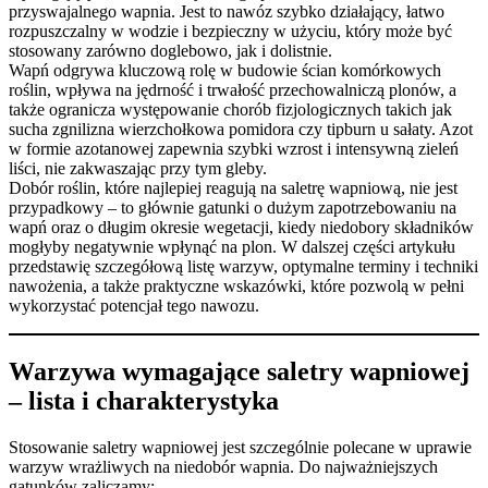
przyswajalnego wapnia. Jest to nawóz szybko działający, łatwo
rozpuszczalny w wodzie i bezpieczny w użyciu, który może być
stosowany zarówno doglebowo, jak i dolistnie.
Wapń odgrywa kluczową rolę w budowie ścian komórkowych
roślin, wpływa na jędrność i trwałość przechowalniczą plonów, a
także ogranicza występowanie chorób fizjologicznych takich jak
sucha zgnilizna wierzchołkowa pomidora czy tipburn u sałaty. Azot
w formie azotanowej zapewnia szybki wzrost i intensywną zieleń
liści, nie zakwaszając przy tym gleby.
Dobór roślin, które najlepiej reagują na saletrę wapniową, nie jest
przypadkowy – to głównie gatunki o dużym zapotrzebowaniu na
wapń oraz o długim okresie wegetacji, kiedy niedobory składników
mogłyby negatywnie wpłynąć na plon. W dalszej części artykułu
przedstawię szczegółową listę warzyw, optymalne terminy i techniki
nawożenia, a także praktyczne wskazówki, które pozwolą w pełni
wykorzystać potencjał tego nawozu.
Warzywa wymagające saletry wapniowej
– lista i charakterystyka
Stosowanie saletry wapniowej jest szczególnie polecane w uprawie
warzyw wrażliwych na niedobór wapnia. Do najważniejszych
gatunków zaliczamy: