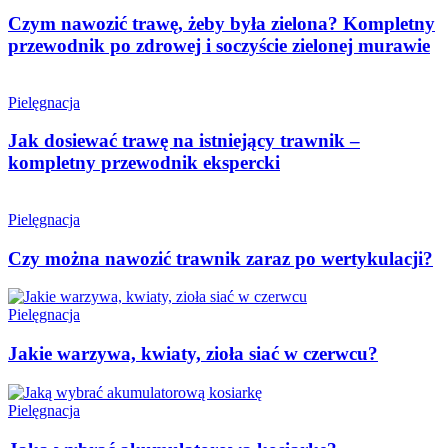
Czym nawozić trawę, żeby była zielona? Kompletny
przewodnik po zdrowej i soczyście zielonej murawie
Pielęgnacja
Jak dosiewać trawę na istniejący trawnik –
kompletny przewodnik ekspercki
Pielęgnacja
Czy można nawozić trawnik zaraz po wertykulacji?
Pielęgnacja
Jakie warzywa, kwiaty, zioła siać w czerwcu?
Pielęgnacja