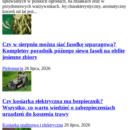
uprawianych w polskich ogrodach, na działkach oraz w
przydomowych warzywnikach. Jej charakterystyczny, aromatyczny
korzeń od lat jest...
Czy w sierpniu można siać fasolkę szparagową?
Kompletny poradnik późnego siewu fasoli na obfite
jesienne zbiory
Pielęgnacja
26 lipca, 2026
Czy kosiarka elektryczna ma bezpiecznik?
Wszystko, co warto wiedzieć o zabezpieczeniach
urządzeń do koszenia trawy
Kosiarka spalinowa i elektryczna
26 lipca, 2026