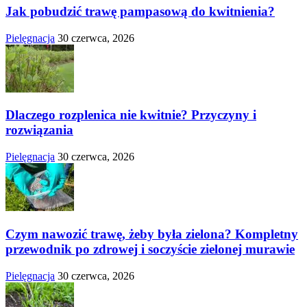
Jak pobudzić trawę pampasową do kwitnienia?
Pielęgnacja
30 czerwca, 2026
Dlaczego rozplenica nie kwitnie? Przyczyny i
rozwiązania
Pielęgnacja
30 czerwca, 2026
Czym nawozić trawę, żeby była zielona? Kompletny
przewodnik po zdrowej i soczyście zielonej murawie
Pielęgnacja
30 czerwca, 2026