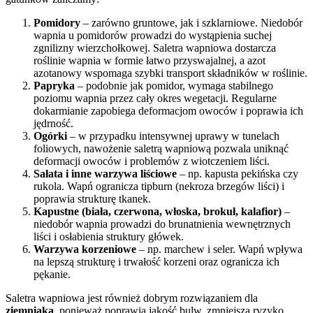
Pomidory
– zarówno gruntowe, jak i szklarniowe. Niedobór
wapnia u pomidorów prowadzi do wystąpienia suchej
zgnilizny wierzchołkowej. Saletra wapniowa dostarcza
roślinie wapnia w formie łatwo przyswajalnej, a azot
azotanowy wspomaga szybki transport składników w roślinie.
Papryka
– podobnie jak pomidor, wymaga stabilnego
poziomu wapnia przez cały okres wegetacji. Regularne
dokarmianie zapobiega deformacjom owoców i poprawia ich
jędrność.
Ogórki
– w przypadku intensywnej uprawy w tunelach
foliowych, nawożenie saletrą wapniową pozwala uniknąć
deformacji owoców i problemów z wiotczeniem liści.
Sałata i inne warzywa liściowe
– np. kapusta pekińska czy
rukola. Wapń ogranicza tipburn (nekroza brzegów liści) i
poprawia strukturę tkanek.
Kapustne (biała, czerwona, włoska, brokuł, kalafior)
–
niedobór wapnia prowadzi do brunatnienia wewnętrznych
liści i osłabienia struktury główek.
Warzywa korzeniowe
– np. marchew i seler. Wapń wpływa
na lepszą strukturę i trwałość korzeni oraz ogranicza ich
pękanie.
Saletra wapniowa jest również dobrym rozwiązaniem dla
ziemniaka
, ponieważ poprawia jakość bulw, zmniejsza ryzyko