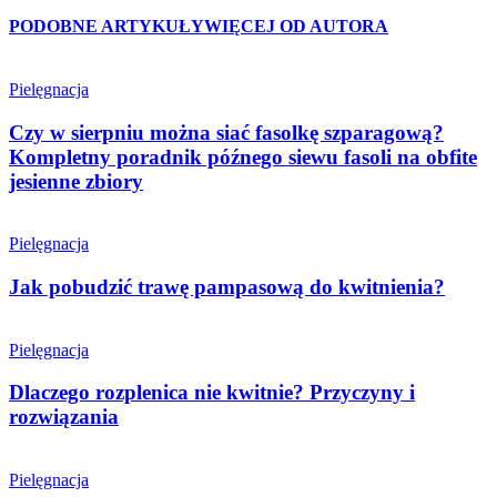
PODOBNE ARTYKUŁY
WIĘCEJ OD AUTORA
Pielęgnacja
Czy w sierpniu można siać fasolkę szparagową?
Kompletny poradnik późnego siewu fasoli na obfite
jesienne zbiory
Pielęgnacja
Jak pobudzić trawę pampasową do kwitnienia?
Pielęgnacja
Dlaczego rozplenica nie kwitnie? Przyczyny i
rozwiązania
Pielęgnacja