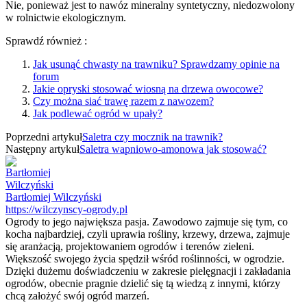
Nie, ponieważ jest to nawóz mineralny syntetyczny, niedozwolony
w rolnictwie ekologicznym.
Sprawdź również :
Jak usunąć chwasty na trawniku? Sprawdzamy opinie na
forum
Jakie opryski stosować wiosną na drzewa owocowe?
Czy można siać trawę razem z nawozem?
Jak podlewać ogród w upały?
Poprzedni artykuł
Saletra czy mocznik na trawnik?
Następny artykuł
Saletra wapniowo-amonowa jak stosować?
Bartłomiej Wilczyński
https://wilczynscy-ogrody.pl
Ogrody to jego największa pasja. Zawodowo zajmuje się tym, co
kocha najbardziej, czyli uprawia rośliny, krzewy, drzewa, zajmuje
się aranżacją, projektowaniem ogrodów i terenów zieleni.
Większość swojego życia spędził wśród roślinności, w ogrodzie.
Dzięki dużemu doświadczeniu w zakresie pielęgnacji i zakładania
ogrodów, obecnie pragnie dzielić się tą wiedzą z innymi, którzy
chcą założyć swój ogród marzeń.