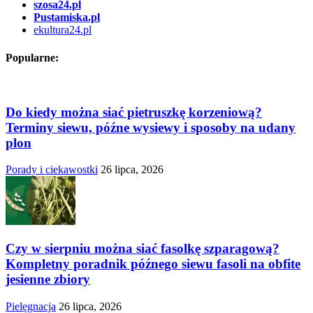
szosa24.pl
Pustamiska.pl
ekultura24.pl
Popularne:
Do kiedy można siać pietruszkę korzeniową?
Terminy siewu, późne wysiewy i sposoby na udany
plon
Porady i ciekawostki
26 lipca, 2026
Czy w sierpniu można siać fasolkę szparagową?
Kompletny poradnik późnego siewu fasoli na obfite
jesienne zbiory
Pielęgnacja
26 lipca, 2026