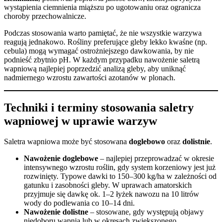
wystąpienia ciemnienia miąższu po ugotowaniu oraz ogranicza
choroby przechowalnicze.
Podczas stosowania warto pamiętać, że nie wszystkie warzywa
reagują jednakowo. Rośliny preferujące gleby lekko kwaśne (np.
cebula) mogą wymagać ostrożniejszego dawkowania, by nie
podnieść zbytnio pH. W każdym przypadku nawożenie saletrą
wapniową najlepiej poprzedzić analizą gleby, aby uniknąć
nadmiernego wzrostu zawartości azotanów w plonach.
Techniki i terminy stosowania saletry
wapniowej w uprawie warzyw
Saletra wapniowa może być stosowana
doglebowo
oraz
dolistnie
.
Nawożenie doglebowe
– najlepiej przeprowadzać w okresie
intensywnego wzrostu roślin, gdy system korzeniowy jest już
rozwinięty. Typowe dawki to 150–300 kg/ha w zależności od
gatunku i zasobności gleby. W uprawach amatorskich
przyjmuje się dawkę ok. 1–2 łyżek nawozu na 10 litrów
wody do podlewania co 10–14 dni.
Nawożenie dolistne
– stosowane, gdy występują objawy
niedoboru wapnia lub w okresach zwiększonego