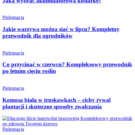
Jaką wybrać akumulatorową kosiarkę?
Pielęgnacja
Jakie warzywa można siać w lipcu? Kompletny
przewodnik dla ogrodników
Pielęgnacja
Co przycinać w czerwcu? Kompleksowy przewodnik
po letnim cięciu roślin
Pielęgnacja
Komosa biała w truskawkach – cichy rywal
plantacji i skuteczne sposoby zwalczania
Pielęgnacja