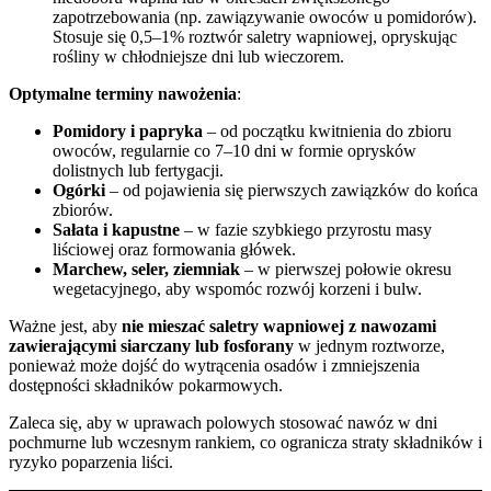
zapotrzebowania (np. zawiązywanie owoców u pomidorów).
Stosuje się 0,5–1% roztwór saletry wapniowej, opryskując
rośliny w chłodniejsze dni lub wieczorem.
Optymalne terminy nawożenia
:
Pomidory i papryka
– od początku kwitnienia do zbioru
owoców, regularnie co 7–10 dni w formie oprysków
dolistnych lub fertygacji.
Ogórki
– od pojawienia się pierwszych zawiązków do końca
zbiorów.
Sałata i kapustne
– w fazie szybkiego przyrostu masy
liściowej oraz formowania główek.
Marchew, seler, ziemniak
– w pierwszej połowie okresu
wegetacyjnego, aby wspomóc rozwój korzeni i bulw.
Ważne jest, aby
nie mieszać saletry wapniowej z nawozami
zawierającymi siarczany lub fosforany
w jednym roztworze,
ponieważ może dojść do wytrącenia osadów i zmniejszenia
dostępności składników pokarmowych.
Zaleca się, aby w uprawach polowych stosować nawóz w dni
pochmurne lub wczesnym rankiem, co ogranicza straty składników i
ryzyko poparzenia liści.