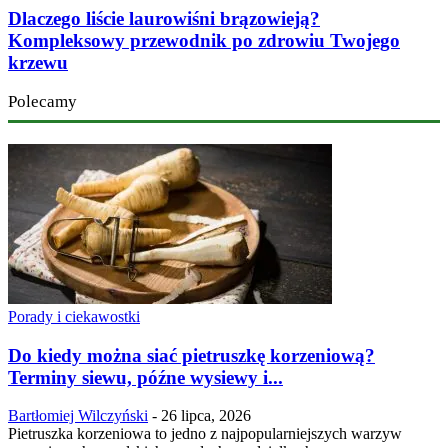
Dlaczego liście laurowiśni brązowieją?
Kompleksowy przewodnik po zdrowiu Twojego
krzewu
Polecamy
Porady i ciekawostki
Do kiedy można siać pietruszkę korzeniową?
Terminy siewu, późne wysiewy i...
Bartłomiej Wilczyński
-
26 lipca, 2026
Pietruszka korzeniowa to jedno z najpopularniejszych warzyw