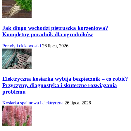
Jak długo wschodzi pietruszka korzeniowa?
Kompletny poradnik dla ogrodników
Porady i ciekawostki
26 lipca, 2026
Elektryczna kosiarka wybija bezpiecznik – co robić?
Przyczyny, diagnostyka i skuteczne rozwiązania
problemu
Kosiarka spalinowa i elektryczna
26 lipca, 2026