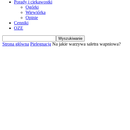
Porady i ciekawostki
Ogórki
Wiewiórka
Opinie
Cenniki
OZE
Strona główna
Pielęgnacja
Na jakie warzywa saletra wapniowa?