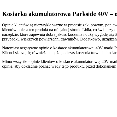
Kosiarka akumulatorowa Parkside 40V – o
Opinie klientów są niezwykle ważne w procesie zakupowym, poniewa
klientów poleca ten produkt na oficjalnej stronie Lidla, co świadczy
narzędzie, które zapewnia dobrą jakość koszenia i dużą wygodę użytk
przypadku większych powierzchni trawników. Dodatkowo, urządzenie 
Natomiast negatywne opinie o kosiarce akumulatorowej 40V marki Par
Klienci skarżą się również na to, że podczas koszenia trawnika kosiarc
Mimo wszystko opinie klientów o kosiarce akumulatorowej 40V mark
opinie, aby dokładnie poznać wady tego produktu przed dokonaniem