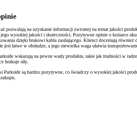
pinie
ż pozwalają na uzyskanie informacji zwrotnej na temat jakości prod
 o jego wysokiej jakości i skuteczności. Pozytywne opinie o kosiarce a
owania dzięki brakowi kabla zasilającego. Klienci doceniają również 
jest łatwe w obsłudze, a jego niewielka waga ułatwia transportowan
kside wskazują na pewne wady produktu, takie jak trudności w radzen
e brakuje siły.
i Parkside są bardzo pozytywne, co świadczy o wysokiej jakości pro
 zakupu.