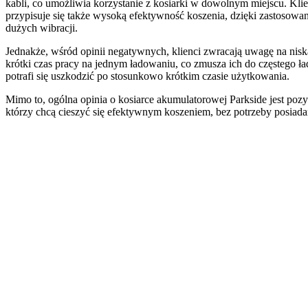
kabli, co umożliwia korzystanie z kosiarki w dowolnym miejscu. Kli
przypisuje się także wysoką efektywność koszenia, dzięki zastosowa
dużych wibracji.
Jednakże, wśród opinii negatywnych, klienci zwracają uwagę na niską
krótki czas pracy na jednym ładowaniu, co zmusza ich do częstego ł
potrafi się uszkodzić po stosunkowo krótkim czasie użytkowania.
Mimo to, ogólna opinia o kosiarce akumulatorowej Parkside jest pozyt
którzy chcą cieszyć się efektywnym koszeniem, bez potrzeby posiadani