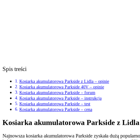
Spis treści
Kosiarka akumulatorowa Parkside z Lidla – opinie
Kosiarka akumulatorowa Parkside 40V – opinie
Kosiarka akumulatorowa Parkside – forum
Kosiarka akumulatorowa Parkside – instrukcja
Kosiarka akumulatorowa Parkside – test
Kosiarka akumulatorowa Parkside – cena
Kosiarka akumulatorowa Parkside z Lidla 
Najnowsza kosiarka akumulatorowa Parkside zyskała dużą popularność