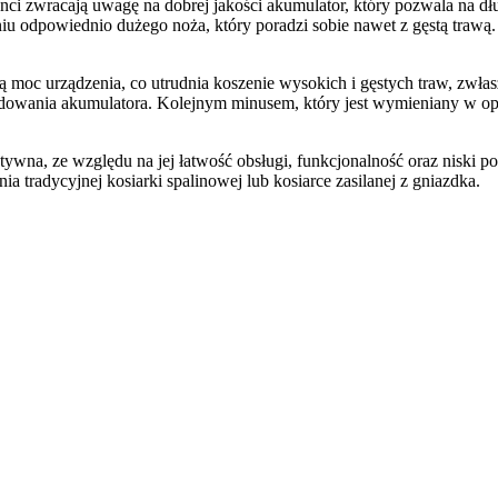
enci zwracają uwagę na dobrej jakości akumulator, który pozwala na d
niu odpowiednio dużego noża, który poradzi sobie nawet z gęstą trawą
 moc urządzenia, co utrudnia koszenie wysokich i gęstych traw, zwłas
adowania akumulatora. Kolejnym minusem, który jest wymieniany w opi
ywna, ze względu na jej łatwość obsługi, funkcjonalność oraz niski poz
a tradycyjnej kosiarki spalinowej lub kosiarce zasilanej z gniazdka.