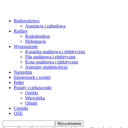
Budownictwo
Aranżacja i zabudowa
Rośliny
Rododendron
Pielęgnacja
Wyposażenie
Kosiarka spalinowa i elektryczna
Piła spalinowa i elektryczna
Kosa spalinowa i elektryczna
Agregaty prądotwórcze
Narzędzia
Ekogroszek i węgiel
Pellet
Porady i ciekawostki
Ogórki
Wiewiórka
Opinie
Cenniki
OZE