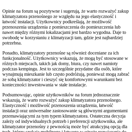
Opinie na forum są pozytywne i sugerują, że warto rozważyć zakup
klimatyzatora przenośnego ze względu na jego elastyczność i
łatwość instalacji. Użytkownicy podkreślają, że możliwość
przenoszenia urządzenia z pomieszczenia do pomieszczenia lub
nawet między różnymi lokalizacjami jest bardzo wygodna. Daje to
swobodę w korzystaniu z klimatyzacji tam, gdzie jest najbardziej
potrzebna.
Ponadto, klimatyzatory przenośne są również doceniane za ich
funkcjonalność. Użytkownicy wskazują, że mogą być stosowane w
różnych miejscach, takich jak domy, biura, czy nawet namioty
podczas kempingu. Jest to szczególnie przydatne dla osób, które
wynajmują mieszkanie lub często podróżują, ponieważ mogą zabrać
ze sobą klimatyzator i cieszyć się komfortowymi warunkami bez
konieczności inwestowania w stałe instalacje.
Podsumowując, opinie użytkowników na forum jednoznacznie
wskazują, że warto rozważyć zakup klimatyzatora przenośnego.
Elastyczność i możliwość przenoszenia urządzenia, łatwość
instalacji oraz uniwersalne zastosowanie są głównymi argumentami
przemawiającymi za tym typem klimatyzatora. Ostateczna decyzja
zależy od indywidualnych potrzeb i preferencji użytkownika, ale
klimatyzator przenośny z pewnością może być atrakcyjną opcją dla
tych, którzy szukają mobilnego i łatwego w użyciu rozwiązania do