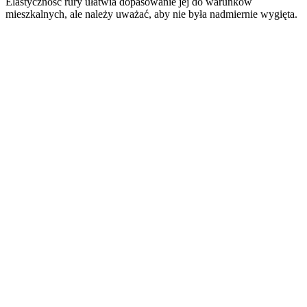
Elastyczność rury ułatwia dopasowanie jej do warunków
mieszkalnych, ale należy uważać, aby nie była nadmiernie wygięta.