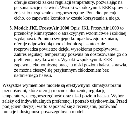
oferuje szeroki zakres regulacji temperatury, pozwalając na
personalizację ustawień. Wysoki współczynnik EER sprawia,
że jest to urządzenie energooszczędne. Ponadto, pracuje
cicho, co zapewnia komfort w czasie korzystania z niego.
Model: JKL FrostyAir 1000
Opis: JKL FrostyAir 1000 to
przenośny klimatyzator o atrakcyjnym wzornictwie i solidnej
wydajności. Pomimo swojego kompaktowego rozmiaru,
oferuje odpowiednią moc chłodniczą i skutecznie
rozprowadza powietrze dzięki wysokiemu przepływowi.
Zakres regulacji temperatury pozwala na dostosowanie go do
preferencji użytkownika. Wysoki współczynnik EER
zapewnia ekonomiczną pracę, a niski poziom hałasu sprawia,
że można cieszyć się przyjemnym chłodzeniem bez
nadmiernego hałasu.
Wszystkie wymienione modele są efektywnymi klimatyzatorami
przenośnymi, które oferują mocne chłodzenie, regulację
temperatury, energooszczędność oraz niski poziom hałasu. Wybór
zależy od indywidualnych preferencji i potrzeb użytkownika. Przed
podjęciem decyzji warto zapoznać się z recenzjami, porównać
funkcje i dostępność poszczególnych modeli.