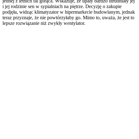
jednej z letnich fal gorąca. Wskazuje, że upały bardzo utrudniały jej
i jej rodzinie sen w sypialniach na piętrze. Decyzję o zakupie
podjęła, widząc klimatyzator w hipermarkecie budowlanym, jednak
teraz przyznaje, że nie powtórzyłaby go. Mimo to, uważa, że jest to
lepsze rozwiązanie niż zwykły wentylator.