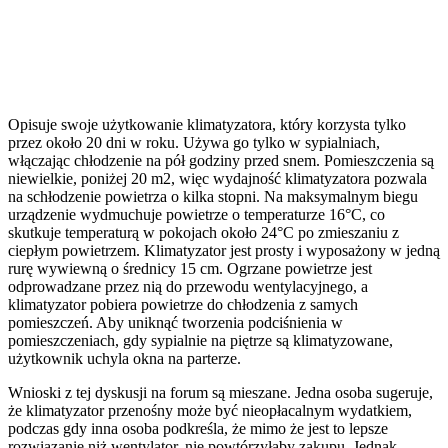
Opisuje swoje użytkowanie klimatyzatora, który korzysta tylko
przez około 20 dni w roku. Używa go tylko w sypialniach,
włączając chłodzenie na pół godziny przed snem. Pomieszczenia są
niewielkie, poniżej 20 m2, więc wydajność klimatyzatora pozwala
na schłodzenie powietrza o kilka stopni. Na maksymalnym biegu
urządzenie wydmuchuje powietrze o temperaturze 16°C, co
skutkuje temperaturą w pokojach około 24°C po zmieszaniu z
ciepłym powietrzem. Klimatyzator jest prosty i wyposażony w jedną
rurę wywiewną o średnicy 15 cm. Ogrzane powietrze jest
odprowadzane przez nią do przewodu wentylacyjnego, a
klimatyzator pobiera powietrze do chłodzenia z samych
pomieszczeń. Aby uniknąć tworzenia podciśnienia w
pomieszczeniach, gdy sypialnie na piętrze są klimatyzowane,
użytkownik uchyla okna na parterze.
Wnioski z tej dyskusji na forum są mieszane. Jedna osoba sugeruje,
że klimatyzator przenośny może być nieopłacalnym wydatkiem,
podczas gdy inna osoba podkreśla, że mimo że jest to lepsze
rozwiązanie niż wentylator, nie powtórzyłaby zakupu. Jednak