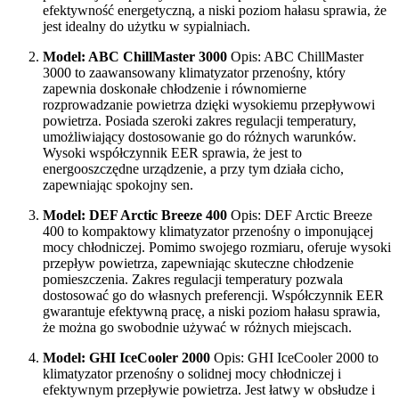
efektywność energetyczną, a niski poziom hałasu sprawia, że
jest idealny do użytku w sypialniach.
Model: ABC ChillMaster 3000
Opis: ABC ChillMaster
3000 to zaawansowany klimatyzator przenośny, który
zapewnia doskonałe chłodzenie i równomierne
rozprowadzanie powietrza dzięki wysokiemu przepływowi
powietrza. Posiada szeroki zakres regulacji temperatury,
umożliwiający dostosowanie go do różnych warunków.
Wysoki współczynnik EER sprawia, że jest to
energooszczędne urządzenie, a przy tym działa cicho,
zapewniając spokojny sen.
Model: DEF Arctic Breeze 400
Opis: DEF Arctic Breeze
400 to kompaktowy klimatyzator przenośny o imponującej
mocy chłodniczej. Pomimo swojego rozmiaru, oferuje wysoki
przepływ powietrza, zapewniając skuteczne chłodzenie
pomieszczenia. Zakres regulacji temperatury pozwala
dostosować go do własnych preferencji. Współczynnik EER
gwarantuje efektywną pracę, a niski poziom hałasu sprawia,
że można go swobodnie używać w różnych miejscach.
Model: GHI IceCooler 2000
Opis: GHI IceCooler 2000 to
klimatyzator przenośny o solidnej mocy chłodniczej i
efektywnym przepływie powietrza. Jest łatwy w obsłudze i