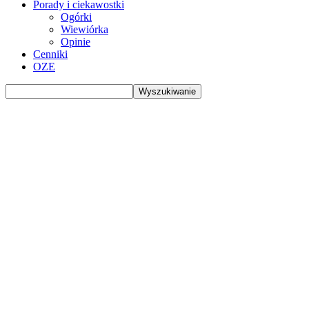
Porady i ciekawostki
Ogórki
Wiewiórka
Opinie
Cenniki
OZE