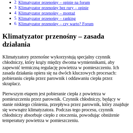
Klimatyzator przenośny – opinie na forum
Klimatyzator przenośny bez rury – opinie
Klimatyzator przenośny – montaż
Klimatyzator przenośny – ranking
Klimatyzator przenośny – czy warto? Forum
Klimatyzator przenośny – zasada
działania
Klimatyzatory przenośne wykorzystują specjalny czynnik
chłodniczy, który krąży między dwoma wymiennikami, aby
zapewnić termiczną regulację powietrza w pomieszczeniu. Ich
zasada działania opiera się na dwóch kluczowych procesach:
pobieraniu ciepła przez parownik i oddawaniu ciepła przez
skraplacz.
Pierwszym etapem jest pobieranie ciepła z powietrza w
pomieszczeniu przez parownik. Czynnik chłodniczy, będący w
stanie niskiego ciśnienia, przepływa przez parownik, który znajduje
się wewnątrz klimatyzatora. Podczas tego procesu, czynnik
chłodniczy absorbuje ciepło z otoczenia, powodując obniżenie
temperatury powietrza w pomieszczeniu.