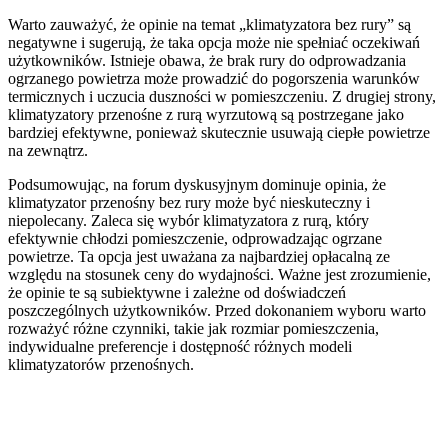
Warto zauważyć, że opinie na temat „klimatyzatora bez rury” są
negatywne i sugerują, że taka opcja może nie spełniać oczekiwań
użytkowników. Istnieje obawa, że brak rury do odprowadzania
ogrzanego powietrza może prowadzić do pogorszenia warunków
termicznych i uczucia duszności w pomieszczeniu. Z drugiej strony,
klimatyzatory przenośne z rurą wyrzutową są postrzegane jako
bardziej efektywne, ponieważ skutecznie usuwają ciepłe powietrze
na zewnątrz.
Podsumowując, na forum dyskusyjnym dominuje opinia, że
klimatyzator przenośny bez rury może być nieskuteczny i
niepolecany. Zaleca się wybór klimatyzatora z rurą, który
efektywnie chłodzi pomieszczenie, odprowadzając ogrzane
powietrze. Ta opcja jest uważana za najbardziej opłacalną ze
względu na stosunek ceny do wydajności. Ważne jest zrozumienie,
że opinie te są subiektywne i zależne od doświadczeń
poszczególnych użytkowników. Przed dokonaniem wyboru warto
rozważyć różne czynniki, takie jak rozmiar pomieszczenia,
indywidualne preferencje i dostępność różnych modeli
klimatyzatorów przenośnych.