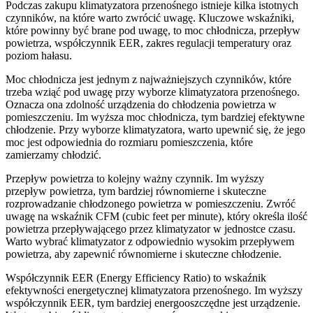
Podczas zakupu klimatyzatora przenośnego istnieje kilka istotnych
czynników, na które warto zwrócić uwagę. Kluczowe wskaźniki,
które powinny być brane pod uwagę, to moc chłodnicza, przepływ
powietrza, współczynnik EER, zakres regulacji temperatury oraz
poziom hałasu.
Moc chłodnicza jest jednym z najważniejszych czynników, które
trzeba wziąć pod uwagę przy wyborze klimatyzatora przenośnego.
Oznacza ona zdolność urządzenia do chłodzenia powietrza w
pomieszczeniu. Im wyższa moc chłodnicza, tym bardziej efektywne
chłodzenie. Przy wyborze klimatyzatora, warto upewnić się, że jego
moc jest odpowiednia do rozmiaru pomieszczenia, które
zamierzamy chłodzić.
Przepływ powietrza to kolejny ważny czynnik. Im wyższy
przepływ powietrza, tym bardziej równomierne i skuteczne
rozprowadzanie chłodzonego powietrza w pomieszczeniu. Zwróć
uwagę na wskaźnik CFM (cubic feet per minute), który określa ilość
powietrza przepływającego przez klimatyzator w jednostce czasu.
Warto wybrać klimatyzator z odpowiednio wysokim przepływem
powietrza, aby zapewnić równomierne i skuteczne chłodzenie.
Współczynnik EER (Energy Efficiency Ratio) to wskaźnik
efektywności energetycznej klimatyzatora przenośnego. Im wyższy
współczynnik EER, tym bardziej energooszczędne jest urządzenie.