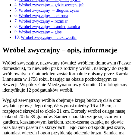
Wróbel zwyczajny – gdzie występuje?
Wróbel zwyczajny – długość życia
Wróbel zwyczajny – ochrona
Wróbel zwyczajny – rozmiar
Wróbel zwyczajny – samiec, samica
Wróbel zwyczajny – głos
Wróbel zwyczajny – ciekawostki
Wróbel zwyczajny – opis, informacje
Wróbel zwyczajny, nazywany również wróblem domowym (Passer
domesticus), to niewielki ptak z rodziny wróbli, należący do rzędu
wróblowatych. Gatunek ten został formalnie opisany przez Karola
Linneusza w 1758 roku, bazując na okazie pochodzącym ze
Szwecji. Współcześnie Międzynarodowy Komitet Ornitologiczny
identyfikuje 12 podgatunków wróbli.
Wygląd zewnętrzny wróbla obejmuje krępą budowę ciała oraz
wydatną głowę. Jego długość wynosi między 16 a 18 cm, a
rozpiętość skrzydeł to około 21 cm. Dorosły wróbel osiąga masę
ciała od 20 do 39 gramów. Samiec charakteryzuje się czarnym
gardłem, kasztanowym karkiem, szaro-czarną czapką na głowie
oraz białym pasem na skrzydłach. Jego ciało od spodu jest szare,
natomiast wierzch i ogon przybierają odcienie brązu. Samica ma