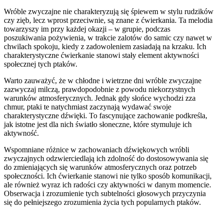
Wróble zwyczajne nie charakteryzują się śpiewem w stylu rudzików
czy zięb, lecz wprost przeciwnie, są znane z ćwierkania. Ta melodia
towarzyszy im przy każdej okazji – w grupie, podczas
poszukiwania pożywienia, w trakcie zalotów do samic czy nawet w
chwilach spokoju, kiedy z zadowoleniem zasiadają na krzaku. Ich
charakterystyczne ćwierkanie stanowi stały element aktywności
społecznej tych ptaków.
Warto zauważyć, że w chłodne i wietrzne dni wróble zwyczajne
zazwyczaj milczą, prawdopodobnie z powodu niekorzystnych
warunków atmosferycznych. Jednak gdy słońce wychodzi zza
chmur, ptaki te natychmiast zaczynają wydawać swoje
charakterystyczne dźwięki. To fascynujące zachowanie podkreśla,
jak istotne jest dla nich światło słoneczne, które stymuluje ich
aktywność.
Wspomniane różnice w zachowaniach dźwiękowych wróbli
zwyczajnych odzwierciedlają ich zdolność do dostosowywania się
do zmieniających się warunków atmosferycznych oraz potrzeb
społeczności. Ich ćwierkanie stanowi nie tylko sposób komunikacji,
ale również wyraz ich radości czy aktywności w danym momencie.
Obserwacja i zrozumienie tych subtelności głosowych przyczynia
się do pełniejszego zrozumienia życia tych popularnych ptaków.