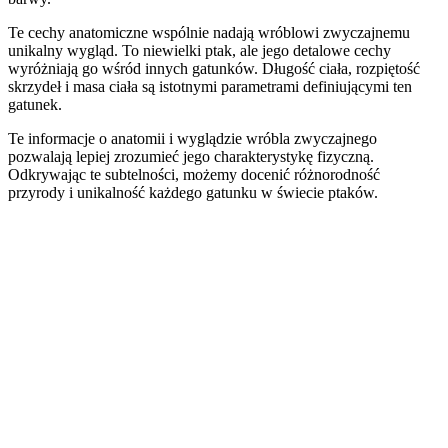
Te cechy anatomiczne wspólnie nadają wróblowi zwyczajnemu
unikalny wygląd. To niewielki ptak, ale jego detalowe cechy
wyróżniają go wśród innych gatunków. Długość ciała, rozpiętość
skrzydeł i masa ciała są istotnymi parametrami definiującymi ten
gatunek.
Te informacje o anatomii i wyglądzie wróbla zwyczajnego
pozwalają lepiej zrozumieć jego charakterystykę fizyczną.
Odkrywając te subtelności, możemy docenić różnorodność
przyrody i unikalność każdego gatunku w świecie ptaków.