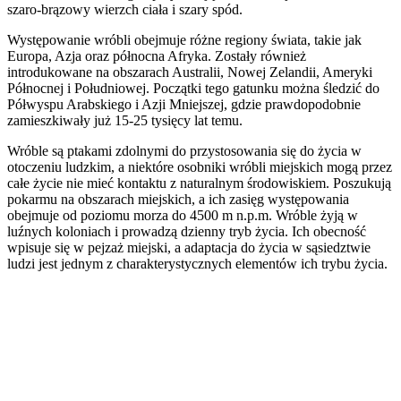
szaro-brązowy wierzch ciała i szary spód.
Występowanie wróbli obejmuje różne regiony świata, takie jak
Europa, Azja oraz północna Afryka. Zostały również
introdukowane na obszarach Australii, Nowej Zelandii, Ameryki
Północnej i Południowej. Początki tego gatunku można śledzić do
Półwyspu Arabskiego i Azji Mniejszej, gdzie prawdopodobnie
zamieszkiwały już 15-25 tysięcy lat temu.
Wróble są ptakami zdolnymi do przystosowania się do życia w
otoczeniu ludzkim, a niektóre osobniki wróbli miejskich mogą przez
całe życie nie mieć kontaktu z naturalnym środowiskiem. Poszukują
pokarmu na obszarach miejskich, a ich zasięg występowania
obejmuje od poziomu morza do 4500 m n.p.m. Wróble żyją w
luźnych koloniach i prowadzą dzienny tryb życia. Ich obecność
wpisuje się w pejzaż miejski, a adaptacja do życia w sąsiedztwie
ludzi jest jednym z charakterystycznych elementów ich trybu życia.