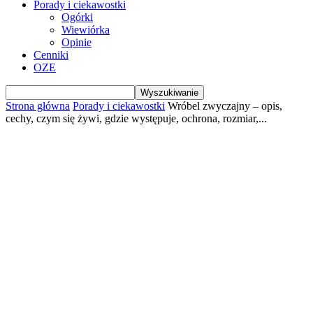
Porady i ciekawostki
Ogórki
Wiewiórka
Opinie
Cenniki
OZE
Strona główna
Porady i ciekawostki
Wróbel zwyczajny – opis,
cechy, czym się żywi, gdzie występuje, ochrona, rozmiar,...