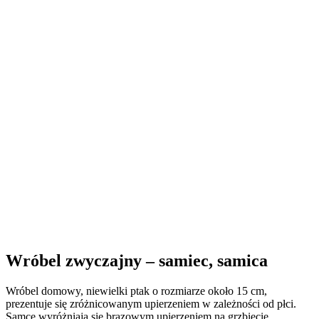
Wróbel zwyczajny – samiec, samica
Wróbel domowy, niewielki ptak o rozmiarze około 15 cm,
prezentuje się zróżnicowanym upierzeniem w zależności od płci.
Samce wyróżniają się brązowym upierzeniem na grzbiecie,