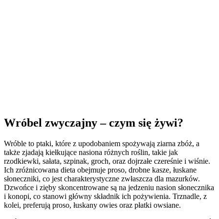
Wróbel zwyczajny – czym się żywi?
Wróble to ptaki, które z upodobaniem spożywają ziarna zbóż, a
także zjadają kiełkujące nasiona różnych roślin, takie jak
rzodkiewki, sałata, szpinak, groch, oraz dojrzałe czereśnie i wiśnie.
Ich zróżnicowana dieta obejmuje proso, drobne kasze, łuskane
słoneczniki, co jest charakterystyczne zwłaszcza dla mazurków.
Dzwońce i zięby skoncentrowane są na jedzeniu nasion słonecznika
i konopi, co stanowi główny składnik ich pożywienia. Trznadle, z
kolei, preferują proso, łuskany owies oraz płatki owsiane.