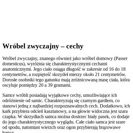
Wróbel zwyczajny – cechy
Wróbel zwyczajny, znanego również jako wróbel domowy (Passer
domesticus), wyróżnia się charakterystycznymi cechami
anatomicznymi. Jego ciało osiąga długość w zakresie od 16 do 18
centymetrów, a rozpiętość skrzydeł mierzy około 21 centymetrów.
Dorosłe osobniki tego gatunku mają zróżnicowaną masę ciała, która
oscyluje pomiędzy 20 a 39 gramami.
Samce wróbli posiadają wyjątkowe cechy, umożliwiające ich
odróżnienie od samic. Charakteryzują się czarnym gardłem, co
stanowi jedną z najbardziej rozpoznawalnych cech. Dodatkowo, ich
kark przybiera odcień kasztanowy, a na głowie widoczna jest szara
czapka. W skrzydłach samca można dostrzec biały pasek, co dodaje
do jego charakterystycznego wyglądu. Całe ciało samca jest szare
od spodu, natomiast wierzch oraz ogon przybierają brązowawe
barwy.