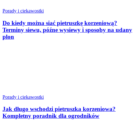
Porady i ciekawostki
Do kiedy można siać pietruszkę korzeniową?
Terminy siewu, późne wysiewy i sposoby na udany
plon
Porady i ciekawostki
Jak długo wschodzi pietruszka korzeniowa?
Kompletny poradnik dla ogrodników