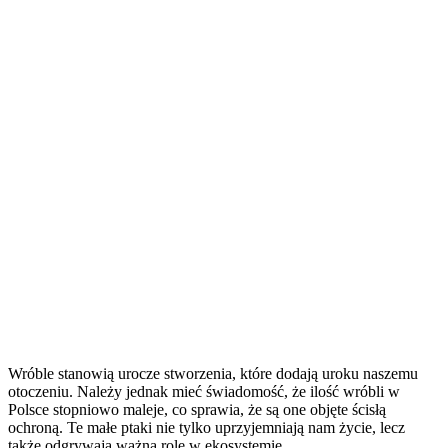
Wróble stanowią urocze stworzenia, które dodają uroku naszemu
otoczeniu. Należy jednak mieć świadomość, że ilość wróbli w
Polsce stopniowo maleje, co sprawia, że są one objęte ścisłą
ochroną. Te małe ptaki nie tylko uprzyjemniają nam życie, lecz
także odgrywają ważną rolę w ekosystemie.