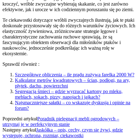
kroczyć, wróble zwyczajne wybierają skakanie, co jest zarówno
efektywne, jak i urocze w ich codziennym poruszaniu się po ziemi.
Te ciekawostki dotyczące wróbli zwyczajnych ilustrują, jak te ptaki
doskonale przystosowały się do różnych warunków życiowych. Ich
elastyczność żywieniowa, zróżnicowane strategie lęgowe i
charakterystyczne zachowania ruchowe sprawiają, że są
fascynującym obiektem obserwacji dla miłośników ptaków i
naukowców, jednocześnie podkreślając ich ważną rolę w
ekosystemie.
Sprawdź również :
Szczegółowe obliczenia – ile prądu zużywa farelka 2000 W?
Kalkulator metrów kwadratowych – ścian, podłogi, na ary,
płytek, dachu, powierzchni
Segregacja śmieci – gdzie wyrzucać kartony po mleku,
meblach, sokach, pizzy, napojach i jajkach?
Najsmaczniejsze sałatki – co wskazuje dyskusja i opinie na
forum?
Poprzedni artykuł
Poradnik pielęgnacji mebli ogrodowych –
utrzymaj je w perfekcyjnym stanie
Następny artykuł
Jaskółka – opis, cechy, czym się żywi, gdzie
występuje, ochrona, rozmiar, ciekawostki