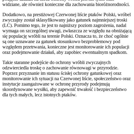
widziane, ale również konieczne dla zachowania bioróżnorodności.
Dodatkowo, na prestiżowej Czerwonej liście ptaków Polski, wróbel
zwyczajny został sklasyfikowany jako gatunek najmniejszej troski
(LC). Pomimo tego, że jest to najniższy poziom zagrożenia, nadal
wymaga on szczególnej uwagi, zwłaszcza ze względu na obniżającą
się populację wróbli na terenie Polski. Oznacza to, że choć ogólnie
są one uznawane za gatunek stosunkowo bezproblemowy pod
względem przetrwania, konieczne jest monitorowanie ich populacji
oraz podejmowanie działań, aby zapobiec ewentualnym spadkom.
Takie staranne podejście do ochrony wróbli zwyczajnych
odzwierciedla troskę o zachowanie równowagi w przyrodzie.
Poprzez przyznanie im statusu ścisłej ochrony gatunkowej oraz
monitorowanie ich sytuacji na Czerwonej liście, społeczeństwo oraz
instytucje zaangażowane w ochronę przyrody podejmują
skoordynowane wysiłki, aby zapewnić trwałość i bezpieczeństwo
dla tych małych, lecz istotnych ptaków.