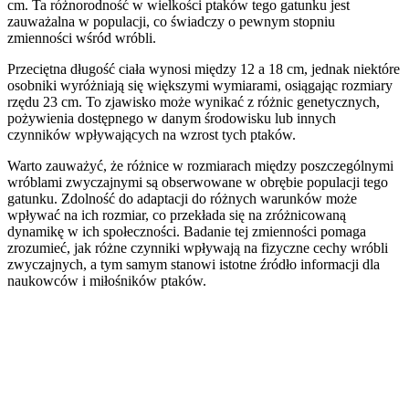
cm. Ta różnorodność w wielkości ptaków tego gatunku jest
zauważalna w populacji, co świadczy o pewnym stopniu
zmienności wśród wróbli.
Przeciętna długość ciała wynosi między 12 a 18 cm, jednak niektóre
osobniki wyróżniają się większymi wymiarami, osiągając rozmiary
rzędu 23 cm. To zjawisko może wynikać z różnic genetycznych,
pożywienia dostępnego w danym środowisku lub innych
czynników wpływających na wzrost tych ptaków.
Warto zauważyć, że różnice w rozmiarach między poszczególnymi
wróblami zwyczajnymi są obserwowane w obrębie populacji tego
gatunku. Zdolność do adaptacji do różnych warunków może
wpływać na ich rozmiar, co przekłada się na zróżnicowaną
dynamikę w ich społeczności. Badanie tej zmienności pomaga
zrozumieć, jak różne czynniki wpływają na fizyczne cechy wróbli
zwyczajnych, a tym samym stanowi istotne źródło informacji dla
naukowców i miłośników ptaków.