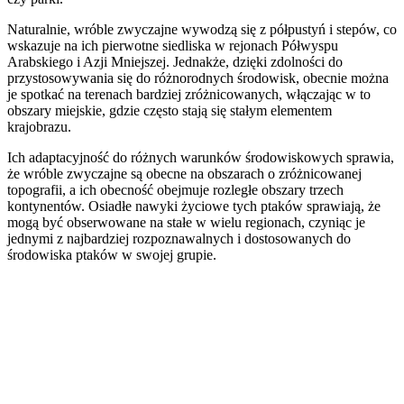
Naturalnie, wróble zwyczajne wywodzą się z półpustyń i stepów, co
wskazuje na ich pierwotne siedliska w rejonach Półwyspu
Arabskiego i Azji Mniejszej. Jednakże, dzięki zdolności do
przystosowywania się do różnorodnych środowisk, obecnie można
je spotkać na terenach bardziej zróżnicowanych, włączając w to
obszary miejskie, gdzie często stają się stałym elementem
krajobrazu.
Ich adaptacyjność do różnych warunków środowiskowych sprawia,
że wróble zwyczajne są obecne na obszarach o zróżnicowanej
topografii, a ich obecność obejmuje rozległe obszary trzech
kontynentów. Osiadłe nawyki życiowe tych ptaków sprawiają, że
mogą być obserwowane na stałe w wielu regionach, czyniąc je
jednymi z najbardziej rozpoznawalnych i dostosowanych do
środowiska ptaków w swojej grupie.