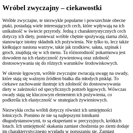
Wróbel zwyczajny – ciekawostki
Wróble zwyczajne, te niezwykle popularne i powszechnie obecne
ptaki, posiadają wiele interesujących cech, które wpływają na ich
unikalność w świecie przyrody. Jedną z charakterystycznych cech
dotyczy ich diety, ponieważ wróble chętnie spożywają ziarna zbóż,
stanowiące istotny składnik ich pożywienia. Nie tylko to, lecz także
kiełkujące nasiona warzyw, takie jak rzodkiew, sałata, szpinak i
groch, znajdują się w ich menu. Ta różnorodność pokarmowa jest
dowodem na ich elastyczność żywieniową oraz zdolność
dostosowywania się do różnych warunków środowiskowych.
W okresie lęgowym, wróble zwyczajne zwracają uwagę na owady,
które stają się ważnym źródłem białka dla młodych piskląt. To
ciekawe zachowanie ilustruje ich zdolność do dostosowywania
diety w zależności od specyficznych potrzeb lęgowych. Wówczas
owady stają się kluczowym elementem ich pożywienia, co
podkreśla ich elastyczność w strategiach żywieniowych.
Niezwykła cecha wróbli dotyczy również ich umiejętności
lotniczych. Pomimo że nie są najlepszymi lotnikami
długodystansowymi, to są ekspertami w precyzyjnych, krótkich
lotach. Ich umiejętność skakania zamiast chodzenia po ziemi dodaje
im charakterystycznego wyglądu w poruszaniu się. Zamiast