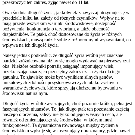
przekroczyć ten zakres, żyjąc nawet do 11 lat.
Owa średnia długość życia, jakkolwiek zazwyczaj utrzymuje się w
przedziale kilku lat, zależy od różnych czynników. Wpływ na to
mają przede wszystkim warunki środowiskowe, dostępność
pożywienia, konkurencja o terytorium, a także obecność
drapieżników. Te ptaki, choć dostosowane do życia w różnych
środowiskach, muszą radzić sobie z różnorodnymi wyzwaniami, co
wpływa na ich długość życia.
Należy jednak podkreślić, że długość życia wróbli jest znacznie
bardziej zróżnicowana niż by się mogło wydawać na pierwszy rzut
oka. Niektóre osobniki potrafią osiągnąć imponujący wiek,
przekraczając znacząco przeciętny zakres czasu życia dla tego
gatunku. To zjawisko może być wynikiem silnych genów,
unikatowych zdolności przystosowawczych lub korzystnych
warunków życiowych, które sprzyjają dłuższemu bytowaniu w
środowisku naturalnym.
Długość życia wróbli zwyczajnych, choć pozornie krótka, pełna jest
fascynujących niuansów. To, jak długo ptak ten pozostanie częścią
naszego otoczenia, zależy nie tylko od jego własnych cech, ale
również od zmieniającego się środowiska, w którym musi
funkcjonować. Ta dynamiczna równowaga między życiem a
środowiskiem wpisuje się w fascynujący obraz natury, gdzie nawet