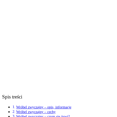
Spis treści
Wróbel zwyczajny – opis, informacje
Wróbel zwyczajny – cechy
Wróbel zwyczajny – czym się żywi?