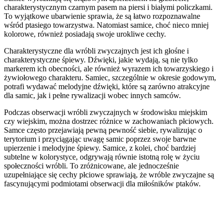
charakterystycznym czarnym pasem na piersi i białymi policzkami.
To wyjątkowe ubarwienie sprawia, że są łatwo rozpoznawalne
wśród ptasiego towarzystwa. Natomiast samice, choć nieco mniej
kolorowe, również posiadają swoje urokliwe cechy.
Charakterystyczne dla wróbli zwyczajnych jest ich głośne i
charakterystyczne śpiewy. Dźwięki, jakie wydają, są nie tylko
markerem ich obecności, ale również wyrazem ich towarzyskiego i
żywiołowego charakteru. Samiec, szczególnie w okresie godowym,
potrafi wydawać melodyjne dźwięki, które są zarówno atrakcyjne
dla samic, jak i pełne rywalizacji wobec innych samców.
Podczas obserwacji wróbli zwyczajnych w środowisku miejskim
czy wiejskim, można dostrzec różnice w zachowaniach płciowych.
Samce często przejawiają pewną pewność siebie, rywalizując o
terytorium i przyciągając uwagę samic poprzez swoje barwne
upierzenie i melodyjne śpiewy. Samice, z kolei, choć bardziej
subtelne w kolorystyce, odgrywają równie istotną rolę w życiu
społeczności wróbli. To zróżnicowane, ale jednocześnie
uzupełniające się cechy płciowe sprawiają, że wróble zwyczajne są
fascynującymi podmiotami obserwacji dla miłośników ptaków.