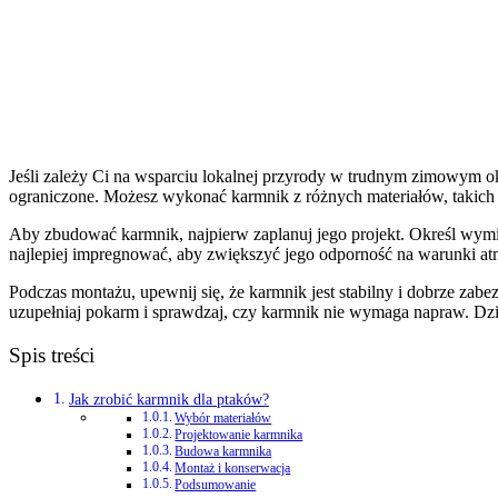
Jeśli zależy Ci na wsparciu lokalnej przyrody w trudnym zimowym o
ograniczone. Możesz wykonać karmnik z różnych materiałów, takich ja
Aby zbudować karmnik, najpierw zaplanuj jego projekt. Określ wymiar
najlepiej impregnować, aby zwiększyć jego odporność na warunki atmo
Podczas montażu, upewnij się, że karmnik jest stabilny i dobrze zab
uzupełniaj pokarm i sprawdzaj, czy karmnik nie wymaga napraw. Dz
Spis treści
Jak zrobić karmnik dla ptaków?
Wybór materiałów
Projektowanie karmnika
Budowa karmnika
Montaż i konserwacja
Podsumowanie