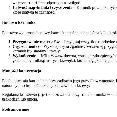
wnętrze materiałem odpornym na wilgoć.
Łatwość napełniania i czyszczenia
– Karmnik powinien być z
które ułatwią te czynności.
Budowa karmnika
Podstawowy proces budowy karmnika można podzielić na kilka kro
Przygotowanie materiałów
– Przygotuj wszystkie niezbędne ma
Cięcie i montaż
– Wykonaj cięcia zgodnie z wcześniej przygot
karmnik był stabilny i trwały.
Wykończenie
– Jeśli używasz drewna, warto je zabezpieczyć 
gładka, aby uniknąć ostrych krawędzi, które mogą zranić ptaki.
Montaż i konserwacja
Po zbudowaniu karmnika należy zadbać o jego prawidłowy montaż. Ka
naturalnych schronień, takich jak drzewa lub krzewy.
Regularna konserwacja jest kluczowa dla utrzymania karmnika w dobry
uszkodzeń lub gnicia.
Podsumowanie