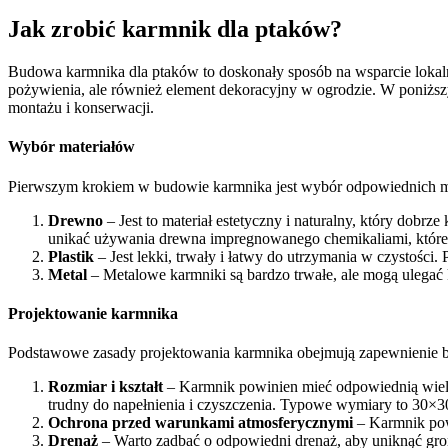
Jak zrobić karmnik dla ptaków?
Budowa karmnika dla ptaków to doskonały sposób na wsparcie lokaln
pożywienia, ale również element dekoracyjny w ogrodzie. W poniżs
montażu i konserwacji.
Wybór materiałów
Pierwszym krokiem w budowie karmnika jest wybór odpowiednich mater
Drewno
– Jest to materiał estetyczny i naturalny, który dob
unikać używania drewna impregnowanego chemikaliami, które
Plastik
– Jest lekki, trwały i łatwy do utrzymania w czystości
Metal
– Metalowe karmniki są bardzo trwałe, ale mogą ulegać 
Projektowanie karmnika
Podstawowe zasady projektowania karmnika obejmują zapewnienie be
Rozmiar i kształt
– Karmnik powinien mieć odpowiednią wielk
trudny do napełnienia i czyszczenia. Typowe wymiary to 30×
Ochrona przed warunkami atmosferycznymi
– Karmnik pow
Drenaż
– Warto zadbać o odpowiedni drenaż, aby uniknąć gro