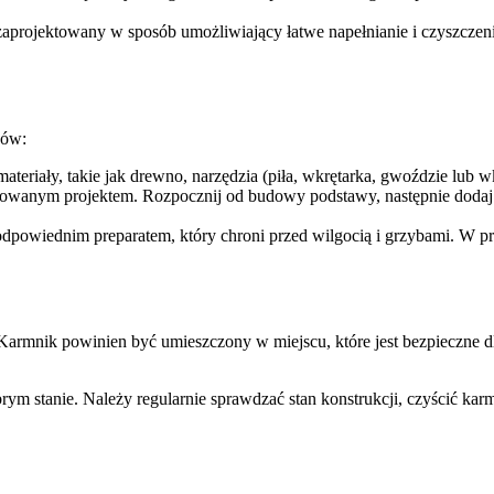
aprojektowany w sposób umożliwiający łatwe napełnianie i czyszcze
ków:
teriały, takie jak drewno, narzędzia (piła, wkrętarka, gwoździe lub wkr
owanym projektem. Rozpocznij od budowy podstawy, następnie dodaj ści
odpowiednim preparatem, który chroni przed wilgocią i grzybami. W p
rmnik powinien być umieszczony w miejscu, które jest bezpieczne dl
m stanie. Należy regularnie sprawdzać stan konstrukcji, czyścić karm