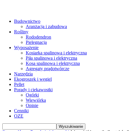
Budownictwo
Aranżacja i zabudowa
Rośliny
Rododendron
Pielęgnacja
Wyposażenie
Kosiarka spalinowa i elektryczna
Piła spalinowa i elektryczna
Kosa spalinowa i elektryczna
Agregaty prądotwórcze
Narzędzia
Ekogroszek i węgiel
Pellet
Porady i ciekawostki
Ogórki
Wiewiórka
Opinie
Cenniki
OZE