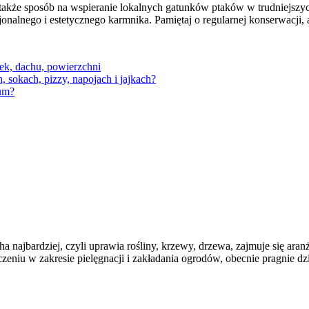
także sposób na wspieranie lokalnych gatunków ptaków w trudniejszy
onalnego i estetycznego karmnika. Pamiętaj o regularnej konserwacji,
tek, dachu, powierzchni
 sokach, pizzy, napojach i jajkach?
rum?
 najbardziej, czyli uprawia rośliny, krzewy, drzewa, zajmuje się ara
eniu w zakresie pielęgnacji i zakładania ogrodów, obecnie pragnie dzi