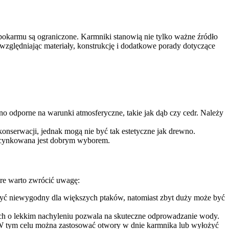
pokarmu są ograniczone. Karmniki stanowią nie tylko ważne źródło
zględniając materiały, konstrukcję i dodatkowe porady dotyczące
no odporne na warunki atmosferyczne, takie jak dąb czy cedr. Należy
konserwacji, jednak mogą nie być tak estetyczne jak drewno.
b ocynkowana jest dobrym wyborem.
re warto zwrócić uwagę:
yć niewygodny dla większych ptaków, natomiast zbyt duży może być
ch o lekkim nachyleniu pozwala na skuteczne odprowadzanie wody.
 W tym celu można zastosować otwory w dnie karmnika lub wyłożyć