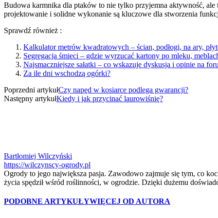
Budowa karmnika dla ptaków to nie tylko przyjemna aktywność, ale 
projektowanie i solidne wykonanie są kluczowe dla stworzenia funkcj
Sprawdź również :
Kalkulator metrów kwadratowych – ścian, podłogi, na ary, pły
Segregacja śmieci – gdzie wyrzucać kartony po mleku, meblach,
Najsmaczniejsze sałatki – co wskazuje dyskusja i opinie na fo
Za ile dni wschodzą ogórki?
Poprzedni artykuł
Czy napęd w kosiarce podlega gwarancji?
Następny artykuł
Kiedy i jak przycinać laurowiśnię?
Bartłomiej Wilczyński
https://wilczynscy-ogrody.pl
Ogrody to jego największa pasja. Zawodowo zajmuje się tym, co kocha
życia spędził wśród roślinności, w ogrodzie. Dzięki dużemu doświadcz
PODOBNE ARTYKUŁY
WIĘCEJ OD AUTORA