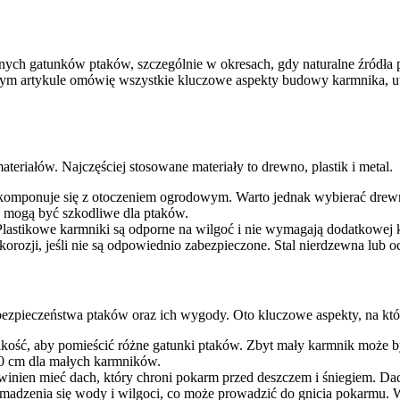
ych gatunków ptaków, szczególnie w okresach, gdy naturalne źródła 
zym artykule omówię wszystkie kluczowe aspekty budowy karmnika, uw
iałów. Najczęściej stosowane materiały to drewno, plastik i metal.
rze komponuje się z otoczeniem ogrodowym. Warto jednak wybierać drew
 mogą być szkodliwe dla ptaków.
. Plastikowe karmniki są odporne na wilgoć i nie wymagają dodatkowej 
korozji, jeśli nie są odpowiednio zabezpieczone. Stal nierdzewna lu
zpieczeństwa ptaków oraz ich wygody. Oto kluczowe aspekty, na któ
ość, aby pomieścić różne gatunki ptaków. Zbyt mały karmnik może b
30 cm dla małych karmników.
inien mieć dach, który chroni pokarm przed deszczem i śniegiem. Da
madzenia się wody i wilgoci, co może prowadzić do gnicia pokarmu.