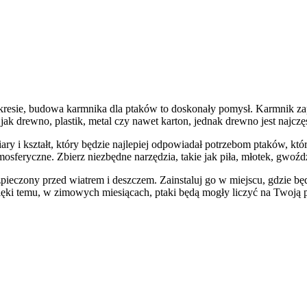
kresie, budowa karmnika dla ptaków to doskonały pomysł. Karmnik za
k drewno, plastik, metal czy nawet karton, jednak drewno jest najczęś
y i kształt, który będzie najlepiej odpowiadał potrzebom ptaków, któ
sferyczne. Zbierz niezbędne narzędzia, takie jak piła, młotek, gwoźdz
ezpieczony przed wiatrem i deszczem. Zainstaluj go w miejscu, gdzie bę
ięki temu, w zimowych miesiącach, ptaki będą mogły liczyć na Twoją