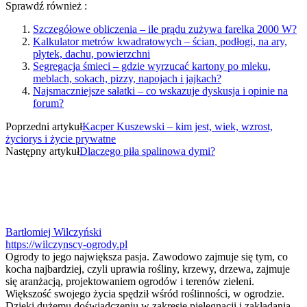
Sprawdź również :
Szczegółowe obliczenia – ile prądu zużywa farelka 2000 W?
Kalkulator metrów kwadratowych – ścian, podłogi, na ary,
płytek, dachu, powierzchni
Segregacja śmieci – gdzie wyrzucać kartony po mleku,
meblach, sokach, pizzy, napojach i jajkach?
Najsmaczniejsze sałatki – co wskazuje dyskusja i opinie na
forum?
Poprzedni artykuł
Kacper Kuszewski – kim jest, wiek, wzrost,
życiorys i życie prywatne
Następny artykuł
Dlaczego piła spalinowa dymi?
Bartłomiej Wilczyński
https://wilczynscy-ogrody.pl
Ogrody to jego największa pasja. Zawodowo zajmuje się tym, co
kocha najbardziej, czyli uprawia rośliny, krzewy, drzewa, zajmuje
się aranżacją, projektowaniem ogrodów i terenów zieleni.
Większość swojego życia spędził wśród roślinności, w ogrodzie.
Dzięki dużemu doświadczeniu w zakresie pielęgnacji i zakładania