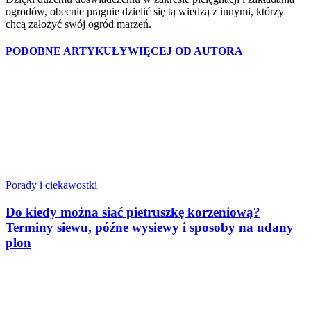
ogrodów, obecnie pragnie dzielić się tą wiedzą z innymi, którzy
chcą założyć swój ogród marzeń.
PODOBNE ARTYKUŁY
WIĘCEJ OD AUTORA
Porady i ciekawostki
Do kiedy można siać pietruszkę korzeniową?
Terminy siewu, późne wysiewy i sposoby na udany
plon