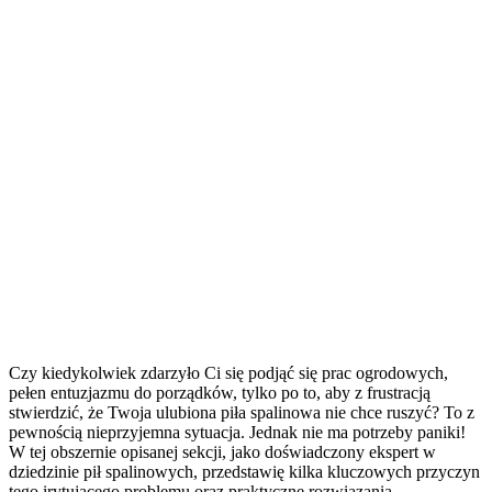
Czy kiedykolwiek zdarzyło Ci się podjąć się prac ogrodowych,
pełen entuzjazmu do porządków, tylko po to, aby z frustracją
stwierdzić, że Twoja ulubiona piła spalinowa nie chce ruszyć? To z
pewnością nieprzyjemna sytuacja. Jednak nie ma potrzeby paniki!
W tej obszernie opisanej sekcji, jako doświadczony ekspert w
dziedzinie pił spalinowych, przedstawię kilka kluczowych przyczyn
tego irytującego problemu oraz praktyczne rozwiązania.