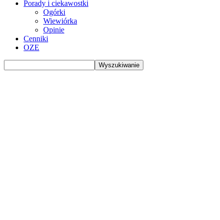
Porady i ciekawostki
Ogórki
Wiewiórka
Opinie
Cenniki
OZE