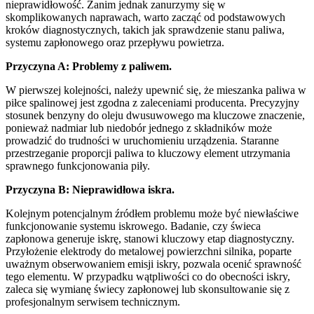
nieprawidłowość. Zanim jednak zanurzymy się w
skomplikowanych naprawach, warto zacząć od podstawowych
kroków diagnostycznych, takich jak sprawdzenie stanu paliwa,
systemu zapłonowego oraz przepływu powietrza.
Przyczyna A: Problemy z paliwem.
W pierwszej kolejności, należy upewnić się, że mieszanka paliwa w
piłce spalinowej jest zgodna z zaleceniami producenta. Precyzyjny
stosunek benzyny do oleju dwusuwowego ma kluczowe znaczenie,
ponieważ nadmiar lub niedobór jednego z składników może
prowadzić do trudności w uruchomieniu urządzenia. Staranne
przestrzeganie proporcji paliwa to kluczowy element utrzymania
sprawnego funkcjonowania piły.
Przyczyna B: Nieprawidłowa iskra.
Kolejnym potencjalnym źródłem problemu może być niewłaściwe
funkcjonowanie systemu iskrowego. Badanie, czy świeca
zapłonowa generuje iskrę, stanowi kluczowy etap diagnostyczny.
Przyłożenie elektrody do metalowej powierzchni silnika, poparte
uważnym obserwowaniem emisji iskry, pozwala ocenić sprawność
tego elementu. W przypadku wątpliwości co do obecności iskry,
zaleca się wymianę świecy zapłonowej lub skonsultowanie się z
profesjonalnym serwisem technicznym.