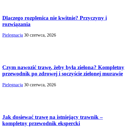
Dlaczego rozplenica nie kwitnie? Przyczyny i
rozwiązania
Pielęgnacja
30 czerwca, 2026
Czym nawozić trawę, żeby była zielona? Kompletny
przewodnik po zdrowej i soczyście zielonej murawie
Pielęgnacja
30 czerwca, 2026
Jak dosiewać trawę na istniejący trawnik –
kompletny przewodnik ekspercki