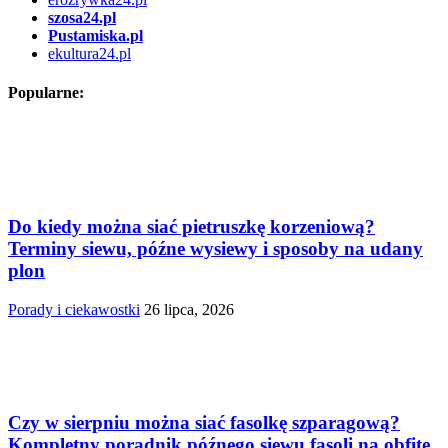
szosa24.pl
Pustamiska.pl
ekultura24.pl
Popularne:
Do kiedy można siać pietruszkę korzeniową?
Terminy siewu, późne wysiewy i sposoby na udany
plon
Porady i ciekawostki
26 lipca, 2026
Czy w sierpniu można siać fasolkę szparagową?
Kompletny poradnik późnego siewu fasoli na obfite