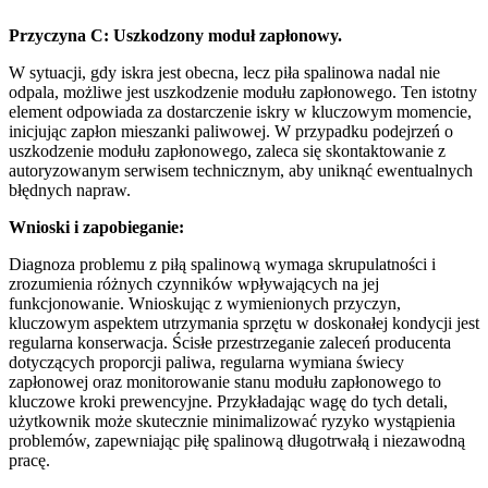
Przyczyna C: Uszkodzony moduł zapłonowy.
W sytuacji, gdy iskra jest obecna, lecz piła spalinowa nadal nie
odpala, możliwe jest uszkodzenie modułu zapłonowego. Ten istotny
element odpowiada za dostarczenie iskry w kluczowym momencie,
inicjując zapłon mieszanki paliwowej. W przypadku podejrzeń o
uszkodzenie modułu zapłonowego, zaleca się skontaktowanie z
autoryzowanym serwisem technicznym, aby uniknąć ewentualnych
błędnych napraw.
Wnioski i zapobieganie:
Diagnoza problemu z piłą spalinową wymaga skrupulatności i
zrozumienia różnych czynników wpływających na jej
funkcjonowanie. Wnioskując z wymienionych przyczyn,
kluczowym aspektem utrzymania sprzętu w doskonałej kondycji jest
regularna konserwacja. Ścisłe przestrzeganie zaleceń producenta
dotyczących proporcji paliwa, regularna wymiana świecy
zapłonowej oraz monitorowanie stanu modułu zapłonowego to
kluczowe kroki prewencyjne. Przykładając wagę do tych detali,
użytkownik może skutecznie minimalizować ryzyko wystąpienia
problemów, zapewniając piłę spalinową długotrwałą i niezawodną
pracę.