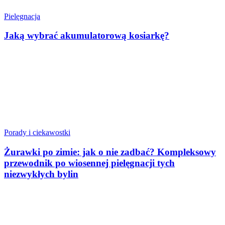
Pielęgnacja
Jaką wybrać akumulatorową kosiarkę?
Porady i ciekawostki
Żurawki po zimie: jak o nie zadbać? Kompleksowy
przewodnik po wiosennej pielęgnacji tych
niezwykłych bylin