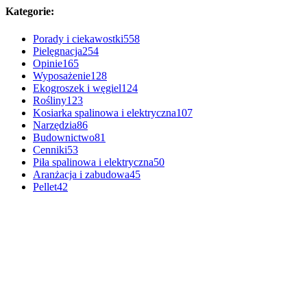
Kategorie:
Porady i ciekawostki
558
Pielęgnacja
254
Opinie
165
Wyposażenie
128
Ekogroszek i węgiel
124
Rośliny
123
Kosiarka spalinowa i elektryczna
107
Narzędzia
86
Budownictwo
81
Cenniki
53
Piła spalinowa i elektryczna
50
Aranżacja i zabudowa
45
Pellet
42